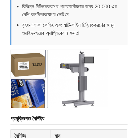
বিভিন্ন চিহ্নিতকরণের প্রয়োজনীয়তার জন্য 20,000 এর
বেশি কনফিগারযোগ্য সেটিংস
বৃহৎ-এলাকা কোডিং এবং মাল্টি-লাইন চিহ্নিতকরণের জন্য
ওয়াইড-ওয়েব অ্যাপ্লিকেশন ক্ষমতা
বাড়ি
পণ্য
প্রযুক্তিগত বৈশিষ্ট্য
বৈশিষ্ট্য
মান
আমাদের সম্পর্কে