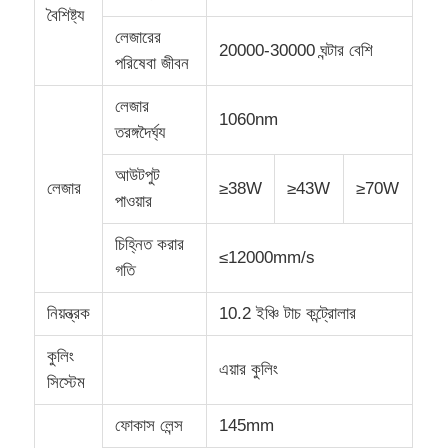
বৈশিষ্ট্য
লেজারের
20000-30000 ঘন্টার বেশি
CO2 লেজার মার্কিং মেশিন
পরিষেবা জীবন
লেজার
ইউভি লেজার চিহ্নিতকরণ মেশিন
1060nm
তরঙ্গদৈর্ঘ্য
আউটপুট
টিআই ইঙ্কজেট প্রিন্টার
লেজার
≥38W
≥43W
≥70W
পাওয়ার
ইন্ডাস্ট্রিয়াল ইনকার্ট্রিজ
চিহ্নিত করার
≤12000mm/s
গতি
পেজিং কনভেয়র মেশিন
নিয়ন্ত্রক
10.2 ইঞ্চি টাচ কন্ট্রোলার
কুলিং
এয়ার কুলিং
শিল্প ইউভি প্রিন্টার
সিস্টেম
ফোকাস লেন্স
145mm
ক্রমাগত সিলিং মেশিন