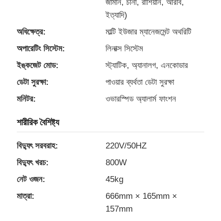
জার্মান, চীনা, রাশিয়ান, আরবি,
ইত্যাদি)
অধিক্ষেত্র:
মাল্টি ইউজার ম্যানেজমেন্ট অথরিটি
অপারেটিং সিস্টেম:
লিনাক্স সিস্টেম
ইঙ্কজেট মোড:
স্ট্যাটিক, অ্যানালগ, এনকোডার
ডেটা সুরক্ষা:
পাওয়ার ব্যর্থতা ডেটা সুরক্ষা
মনিটর:
ওভারস্পিড অ্যালার্ম ফাংশন
শারীরিক বৈশিষ্ট্য
বিদ্যুৎ সরবরাহ:
220V/50HZ
বিদ্যুৎ খরচ:
800W
নেট ওজন:
45kg
মাত্রা:
666mm × 165mm ×
157mm