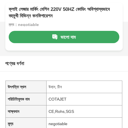
ফ্লাই লেজার মার্কিং মেশিন 220V 50HZ কোডিং অবিশ্বাস্যভাবে
বহুমুখী বিভিন্ন কনফিগারেশন
মূল্য：negotiable
ভালো দাম
পণ্যের বর্ণনা
উৎপত্তি স্থল
উহান, চীন
পরিচিতিমুলক নাম
COTAJET
সাক্ষ্যদান
CE,Rohs,SGS
মূল্য
negotiable