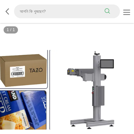
1
/
1