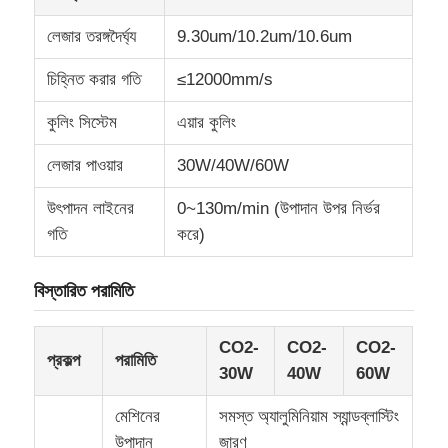
লেজার তরঙ্গদৈর্ঘ্য
9.30um/10.2um/10.6um
কারখানা ভ্রমণ
চিহ্নিত করার গতি
≤12000mm/s
মান নিয়ন্ত্রণ
কুলিং সিস্টেম
এয়ার কুলিং
লেজার পাওয়ার
30W/40W/60W
আমাদের সাথে যোগাযোগ করুন
উৎপাদন লাইনের
0~130m/min (উপাদান উপর নির্ভর
গতি
করে)
খবর
বিস্তারিত পরামিতি
উদ্ধৃতির জন্য আবেদন
CO2-
CO2-
CO2-
প্রকল্প
পরামিতি
30W
40W
60W
ফাইবার লেজার মার্কিং মেশিন
মেশিনের
সমস্ত অ্যালুমিনিয়াম স্যান্ডব্লাস্টিং
হাতের লেজার মার্কিং মেশিন
উপাদান
জারণ