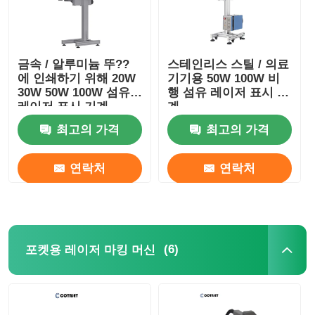
이산화 탄소 레이저 마킹 머신
금속 / 알루미늄 뚜??
스테인리스 스틸 / 의료
에 인쇄하기 위해 20W
기기용 50W 100W 비
UV 레이저 마킹 머신
30W 50W 100W 섬유
행 섬유 레이저 표시 기
레이저 표시 기계
계
tij 잉크젯 프린터
최고의 가격
최고의 가격
연락처
연락처
산업용 잉크 카트리지
페이징 컨베이어 머신
(6)
포켓용 레이저 마킹 머신
산업용 자외선 프린터
연속 밀폐 기계