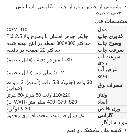
پشتیبانی از چندین زبان از جمله انگلیسی، اسپانیایی،
چینی و غیره
کارخانه تور
مشخصات فنی
مدل
CSM-810
کنترل کیفیت
فناوری چاپ
چاپگر جوهر افشان با وضوح بالا TIJ 2.5
وضوح چاپ
حداکثر 300×300 نقطه در اینچ بهینه شده
سرعت چاپ
حداکثر 22 صفحه در دقیقه
تماس با ما
سرعت آب
0-30 متر در دقیقه (قابل تنظیم)
بندی
عرض آب
5-12 میلی متر (قابل تنظیم)
اخبار
بندی
30 وات (چاپ)، 5.8 وات (آماده)، 1.2 وات
مصرف برق
(خواب)
درخواست نقل قول
ولتاژ
110/220 ولت 50 هرتز-60 هرتز
ابعاد
820×370×400 میلی‌متر (L×W×H)
وزن خالص
20 کیلوگرم
دستگاه مارک لیزر فیبر
گارانتی
یک سال ضمانت سخت افزاری محدود
مواد سازگار
دستگاه علامت گذاری لیزر دستی
کیسه های پلاستیکی و فیلم