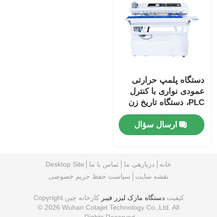
دستگاه پلمپ حرارتی
عمودی نواری با کنترل
PLC، دستگاه تاریخ زن
لیزری، بسته بندی فیلم
ارسال سؤال
فویلی مواد غذایی،
سرعت 0-12 متر بر
دقیقه
خانه
دربارهی ما
تماس با ما
Desktop Site
نقشه سایت
سیاست حفظ حریم خصوصی
کیفیت
دستگاه مارک لیزر فیبر
کارخانه چین.Copyright
© 2026 Wuhan Cotajet Technology Co.,Ltd. All
Rights Reserved.