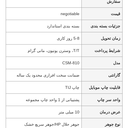
سفارش
قیمت
negotiable
جزئیات بسته بندی
بسته بندی استاندارد
زمان تحویل
5-8 روز کاری
شرایط پرداخت
T/T، وسترن یونیون، مانی گرام
مدل
CSM-810
گارانتی
ضمانت سخت افزاری محدود یک ساله
قابلیت چاپ موبایل
چاپ TIJ
واحد سر چاپ
پشتیبانی از 1 واحد چاپ مجموعه
عرض درمان
10 میلی متر
نوع جوهر
جوهر حلال HP/جوهر سریع خشک