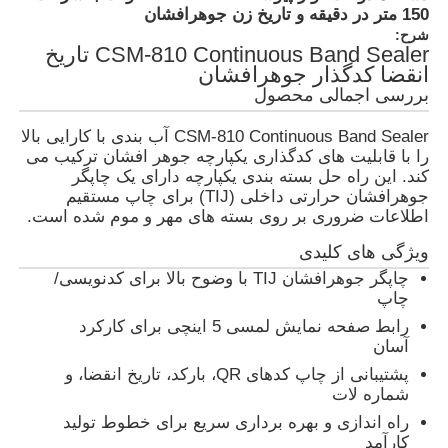
150 متر در دقیقه و تاریخ زن جوهرافشان
شرح:
CSM-810 Continuous Band Sealer تاریخ
انقضا کدگذار جوهرافشان
بررسی اجمالی محصول
CSM-810 Continuous Band Sealer آب بندی با کارایی بالا
را با قابلیت های کدگذاری یکپارچه جوهر افشان ترکیب می
کند. این راه حل بسته بندی یکپارچه دارای یک چاپگر
جوهرافشان حرارتی داخلی (TIJ) برای چاپ مستقیم
اطلاعات ضروری بر روی بسته های مهر و موم شده است.
ویژگی های کلیدی
چاپگر جوهرافشان TIJ با وضوح بالا برای کدنویسی/
چاپ
خانه
رابط صفحه نمایش لمسی 5 اینچی برای کارکرد
آسان
پشتیبانی از چاپ کدهای QR، بارکد، تاریخ انقضا، و
محصولات
شماره لات
راه اندازی و بهره برداری سریع برای خطوط تولید
کارآمد
دربارهی ما