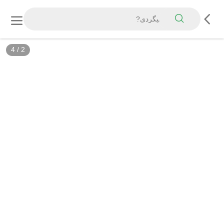
4
/
2