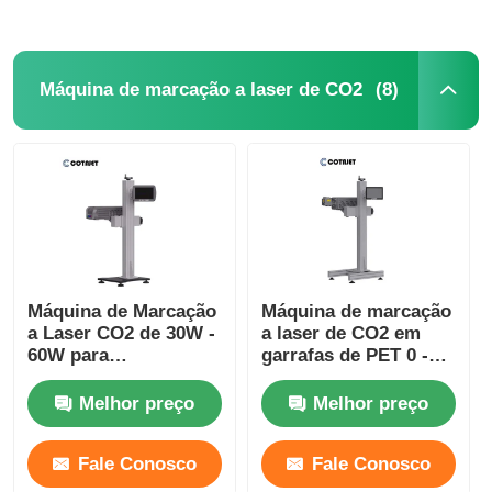
(8)
Máquina de marcação a laser de CO2
Máquina de Marcação
Máquina de marcação
a Laser CO2 de 30W -
a laser de CO2 em
60W para
garrafas de PET 0 -
Codificadores de
130 m/min com
Garrafas em Linha de
codificador a laser
Melhor preço
Melhor preço
Produção
Fale Conosco
Fale Conosco