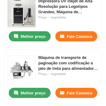
Impressora UV Inkjet de Alta
Resolução para Logotipos
Grandes, Máquina de
Fábrica
Impressão Industrial
Preço：negotiable
Controle de Qualidade
Melhor preço
Fale Conosco
Fale Conosco
Máquina de transporte de
notícias
paginação com codificação a
jato de tinta para alimentadores
Pedir um orçamento
de fricção
Preço：negotiable
Máquina de marcação a laser de fibra
Melhor preço
Fale Conosco
máquina handheld da marcação do laser