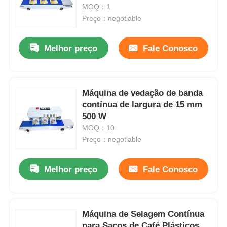
de Validade com Jato de Tinta
MOQ：1
Preço：negotiable
Melhor preço
Fale Conosco
Máquina de vedação de banda
contínua de largura de 15 mm
500 W
MOQ：10
Preço：negotiable
Melhor preço
Fale Conosco
Máquina de Selagem Contínua
para Sacos de Café Plásticos