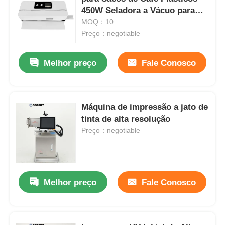
450W Seladora a Vácuo para
Embalagem de Alimentos
MOQ：10
Preço：negotiable
Melhor preço
Fale Conosco
Máquina de impressão a jato de
tinta de alta resolução
Preço：negotiable
Casa
Melhor preço
Fale Conosco
Produtos
Quem Somos