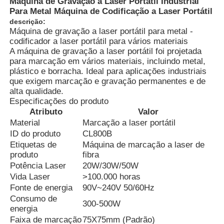
Máquina de Gravação a Laser Portátil Industrial
Para Metal Máquina de Codificação a Laser Portátil
descrição:
Máquina de gravação a laser portátil para metal -
codificador a laser portátil para vários materiais
A máquina de gravação a laser portátil foi projetada
para marcação em vários materiais, incluindo metal,
plástico e borracha. Ideal para aplicações industriais
que exigem marcação e gravação permanentes e de
alta qualidade.
Especificações do produto
Atributo
Valor
Material
Marcação a laser portátil
ID do produto
CL800B
Etiquetas de
Máquina de marcação a laser de
produto
fibra
Casa
Potência Laser
20W/30W/50W
Vida Laser
>100.000 horas
Fonte de energia
90V~240V 50/60Hz
Produtos
Consumo de
300-500W
energia
Faixa de marcação
75X75mm (Padrão)
Quem Somos