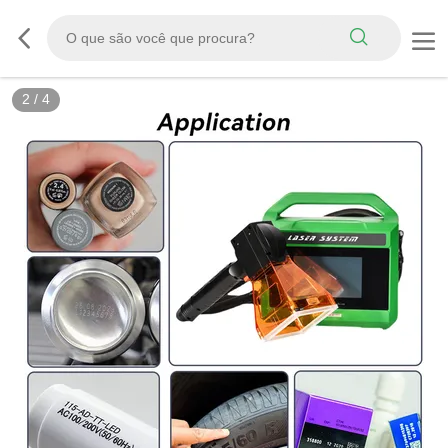
2
/
4