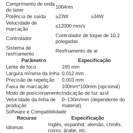
Comprimento de onda
1064nm
do laser
Máquina de marcação a laser de CO2
Potência de saída
≥23W
≥34W
Velocidade de
≤12000 mm/s
marcação
Máquina de marcação a laser UV
Controlador de toque de 10,2
Controlador
polegadas
Sistema de
Resfriamento de ar
Impressora a jato de tinta
resfriamento
Parâmetro
Especificação
Lente de foco
165 mm
Cartuchos de tinta industriais
Largura mínima da linha
0,012 mm
Precisão de repetição
0,003 mm
Faixa de marcação
100mm*100mm (opcional)
Máquina de transporte de páginas
Modo de posicionamento
Indicação de luz azul
Velocidade da linha de
0~130m/min (dependente do
produção
material)
Impressora UV industrial
Software e Compatibilidade
Recurso
Especificação
Inglês, espanhol, alemão, chinês,
Idiomas
Máquina de vedação contínua
russo, árabe, etc.