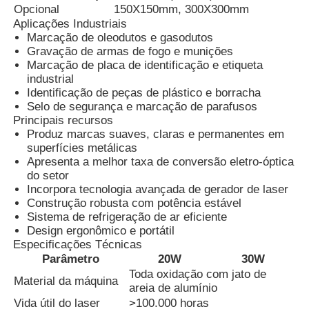
Opcional
150X150mm, 300X300mm
Aplicações Industriais
Marcação de oleodutos e gasodutos
Fábrica
Gravação de armas de fogo e munições
Marcação de placa de identificação e etiqueta
industrial
Controle de Qualidade
Identificação de peças de plástico e borracha
Selo de segurança e marcação de parafusos
Principais recursos
Fale Conosco
Produz marcas suaves, claras e permanentes em
superfícies metálicas
Apresenta a melhor taxa de conversão eletro-óptica
notícias
do setor
Incorpora tecnologia avançada de gerador de laser
Construção robusta com potência estável
Pedir um orçamento
Sistema de refrigeração de ar eficiente
Design ergonômico e portátil
Especificações Técnicas
Máquina de marcação a laser de fibra
Parâmetro
20W
30W
Toda oxidação com jato de
Material da máquina
areia de alumínio
máquina handheld da marcação do laser
Vida útil do laser
>100.000 horas