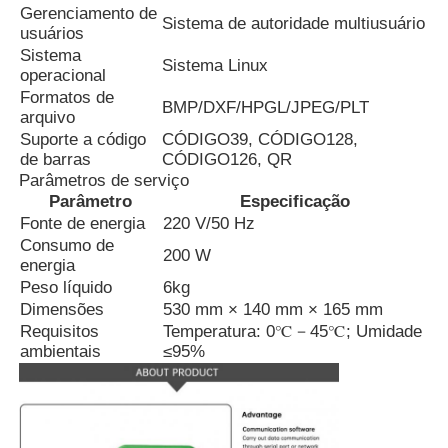
Gerenciamento de
Sistema de autoridade multiusuário
usuários
Sistema
Sistema Linux
operacional
Formatos de
BMP/DXF/HPGL/JPEG/PLT
arquivo
Suporte a código
CÓDIGO39, CÓDIGO128,
de barras
CÓDIGO126, QR
Parâmetros de serviço
Parâmetro
Especificação
Fonte de energia
220 V/50 Hz
Consumo de
200 W
energia
Peso líquido
6kg
Dimensões
530 mm × 140 mm × 165 mm
Requisitos
Temperatura: 0℃－45℃; Umidade
ambientais
≤95%