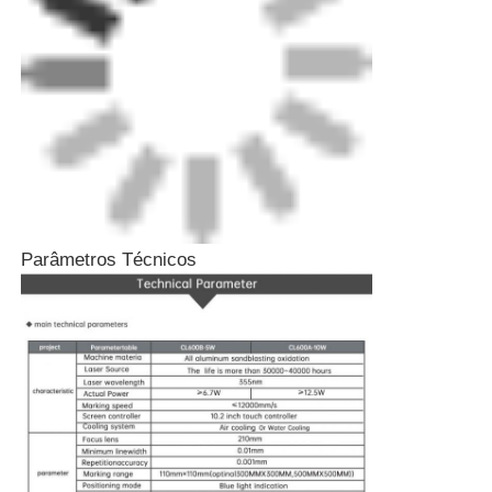
Máquina de marcação a laser de CO2
Máquina de marcação a laser UV
Impressora a jato de tinta
Parâmetros Técnicos
Cartuchos de tinta industriais
Máquina de transporte de páginas
Impressora UV industrial
Máquina de vedação contínua