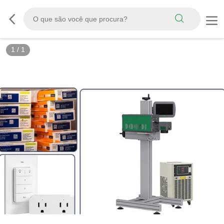
1
/
1