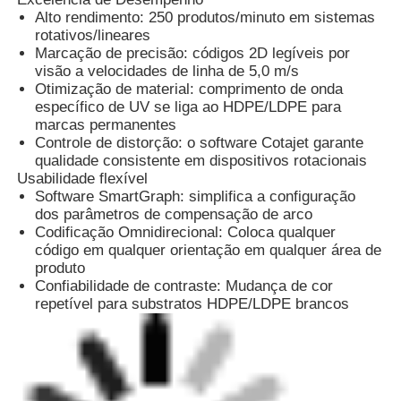
Alto rendimento: 250 produtos/minuto em sistemas
rotativos/lineares
Fábrica
Marcação de precisão: códigos 2D legíveis por
visão a velocidades de linha de 5,0 m/s
Otimização de material: comprimento de onda
específico de UV se liga ao HDPE/LDPE para
Controle de Qualidade
marcas permanentes
Controle de distorção: o software Cotajet garante
qualidade consistente em dispositivos rotacionais
Fale Conosco
Usabilidade flexível
Software SmartGraph: simplifica a configuração
dos parâmetros de compensação de arco
notícias
Codificação Omnidirecional: Coloca qualquer
código em qualquer orientação em qualquer área de
produto
Pedir um orçamento
Confiabilidade de contraste: Mudança de cor
repetível para substratos HDPE/LDPE brancos
Máquina de marcação a laser de fibra
máquina handheld da marcação do laser