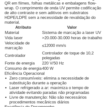
QR em filmes, folhas metálicas e embalagens flow-
wrap. O comprimento de onda UV permite codificação
de alto contraste e sem aditivos em substratos
HDPE/LDPE sem a necessidade de revalidação do
material.
Atributo
Valor
Material
Sistema de marcação a laser UV
Vida laser
>20.000-30.000 horas de trabalho
Velocidade de
≤12000 mm/s
marcação
Controlador de toque de 10,2
Controlador
polegadas
Fonte de energia
220 V/50 Hz
Consumo de energia
400 W
Eficiência Operacional
Casa
Zero consumíveis: elimina a necessidade de
substituição durante a operação
Laser refrigerado a ar: maximiza o tempo de
Produtos
atividade evitando paradas não programadas
Livre de manutenção: Não são necessários
procedimentos mecânicos diários
Quem Somos
Excelência de Desempenho