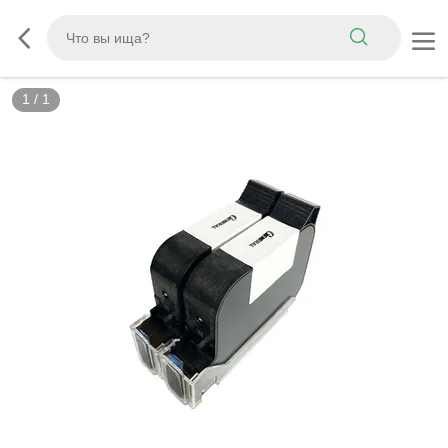
1
/
1