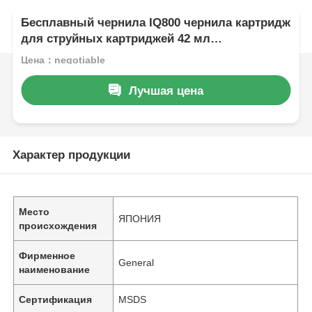
Бесплавный чернила IQ800 чернила картридж
для струйных картриджей 42 мл
растворитель на основе чернил
Цена：negotiable
Лучшая цена
Характер продукции
Место
ЯПОНИЯ
происхождения
Фирменное
General
наименование
Сертификация
MSDS