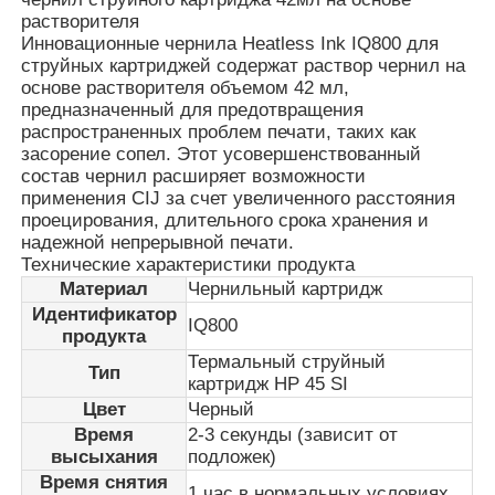
растворителя
Инновационные чернила Heatless Ink IQ800 для
струйных картриджей содержат раствор чернил на
основе растворителя объемом 42 мл,
предназначенный для предотвращения
распространенных проблем печати, таких как
засорение сопел. Этот усовершенствованный
состав чернил расширяет возможности
применения CIJ за счет увеличенного расстояния
проецирования, длительного срока хранения и
надежной непрерывной печати.
Технические характеристики продукта
Материал
Чернильный картридж
Идентификатор
IQ800
продукта
Главная страница
Термальный струйный
Тип
картридж HP 45 SI
Цвет
Черный
Продукция
Время
2-3 секунды (зависит от
высыхания
подложек)
Время снятия
О Компании
1 час в нормальных условиях