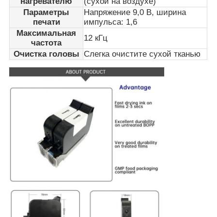
нагревателю
(сухой на воздухе)
Параметры
Напряжение 9,0 В, ширина
печати
импульса: 1,6
Лазерная маркировочная машина
Максимальная
12 кГц
частота
Очистка головы
Слегка очистите сухой тканью
УФ -лазерная маркировочная машина
Ти-джетный принтер
Промышленные картриджей чернил
Конвейерная машина для пейдинга
Промышленный УФ-принтер
Машина для непрерывного уплотнения