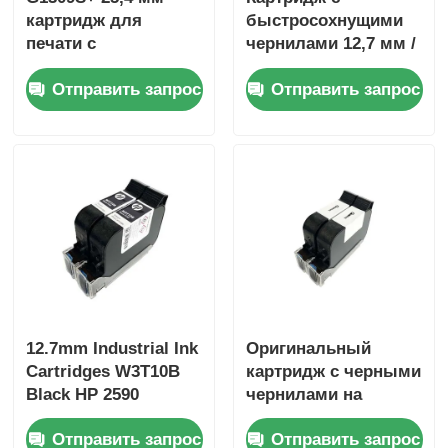
картридж для
быстросохнущими
печати с
чернилами 12,7 мм /
растворителем
Картридж для
Отправить запрос
Отправить запрос
черный 1
промышленного
дюймовый
струйного принтера
картридж
SoluJET 1704K и
2770K
12.7mm Industrial Ink
Оригинальный
Cartridges W3T10B
картридж с черными
Black HP 2590
чернилами на
Solvent Print
растворителе для
Отправить запрос
Отправить запрос
Cartridge
термоструйной