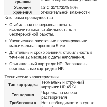
крышки
Условия
15°C-35°C/35%-80%
хранения
относительной влажности
Наша фабрика
Ключевые преимущества
Стабильная непрерывная печать:
контроль качества
исключительная стабильность для
бесперебойной работы.
Увеличенное расстояние проецирования:
контактные данные
максимальная проекция 5 мм
Длительный срок хранения: стабильность в
течение 12 месяцев с даты наполнения.
Новости
Оригинальный картридж HP: Заправлены
оригинальные картриджи HP.
Отправить запрос
Технические характеристики
Термальный струйный
Тип картриджа
картридж HP 45 Si
Лазерная маркировочная машина
Чернила на основе
Тип чернил
растворителя
Требования к
Нет необходимости в сушке
handheld машина маркировки лазера