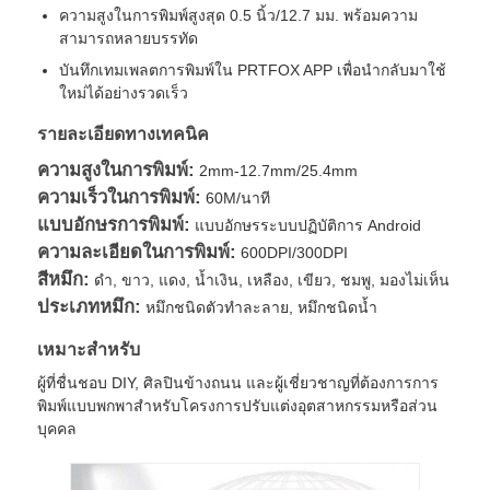
ความสูงในการพิมพ์สูงสุด 0.5 นิ้ว/12.7 มม. พร้อมความ
สามารถหลายบรรทัด
ทัวร์โรงงาน
บันทึกเทมเพลตการพิมพ์ใน PRTFOX APP เพื่อนำกลับมาใช้
ใหม่ได้อย่างรวดเร็ว
ควบคุมคุณภาพ
รายละเอียดทางเทคนิค
ความสูงในการพิมพ์:
2mm-12.7mm/25.4mm
ความเร็วในการพิมพ์:
60M/นาที
ติดต่อเรา
แบบอักษรการพิมพ์:
แบบอักษรระบบปฏิบัติการ Android
ความละเอียดในการพิมพ์:
600DPI/300DPI
ข่าว
สีหมึก:
ดำ, ขาว, แดง, น้ำเงิน, เหลือง, เขียว, ชมพู, มองไม่เห็น
ประเภทหมึก:
หมึกชนิดตัวทำละลาย, หมึกชนิดน้ำ
ขออ้าง
เหมาะสำหรับ
ผู้ที่ชื่นชอบ DIY, ศิลปินข้างถนน และผู้เชี่ยวชาญที่ต้องการการ
พิมพ์แบบพกพาสำหรับโครงการปรับแต่งอุตสาหกรรมหรือส่วน
เครื่องไฟเบอร์เลเซอร์มาร์คกิ้ง
บุคคล
เครื่องหมายเลเซอร์มือ