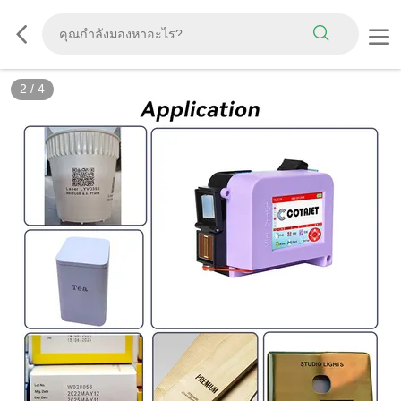
2
/
4