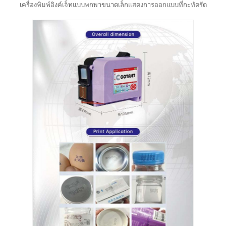
เครื่องพิมพ์อิงค์เจ็ทแบบพกพาขนาดเล็กแสดงการออกแบบที่กะทัดรัด