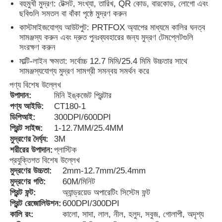
বহুমুখী মুদ্রণ: টেক্সট, সংখ্যা, তারিখ, QR কোড, বারকোড, লোগো এবং
ছবিগুলি সমতল বা বাঁকা পৃষ্ঠে মুদ্রণ করুন
কাস্টমাইজযোগ্য আউটপুট: PRTFOX অ্যাপের মাধ্যমে কালির ঘনত্ব
সামঞ্জস্য করুন এবং দ্রুত পুনঃব্যবহারের জন্য মুদ্রণ টেমপ্লেটগুলি
সংরক্ষণ করুন
মাল্টি-লাইন ক্ষমতা: সর্বোচ্চ 12.7 মিমি/25.4 মিমি উচ্চতার সাথে
সামঞ্জস্যযোগ্য মুদ্রণ সামগ্রী সমন্বয় সমর্থন করে
পণ্য বিশেষ উল্লেখ
উপাদান:
মিনি ইঙ্কজেট প্রিন্টার
পণ্য আইডি:
CT180-1
ডিপিআই:
300DPI/600DPI
প্রিন্ট সাইজ:
1-12.7MM/25.4MM
মুদ্রণের দৈর্ঘ্য:
3M
শরীরের উপাদান:
প্লাস্টিক
বাড়ি
প্রযুক্তিগত বিশেষ উল্লেখ
মুদ্রণের উচ্চতা:
2mm-12.7mm/25.4mm
মুদ্রণের গতি:
60M/মিনিট
পণ্য
প্রিন্ট ফন্ট:
অ্যান্ড্রয়েড অপারেটিং সিস্টেম ফন্ট
প্রিন্ট রেজোলিউশন:
600DPI/300DPI
কালি রং:
কালো, সাদা, লাল, নীল, হলুদ, সবুজ, গোলাপী, অদৃশ্য
আমাদের সম্পর্কে