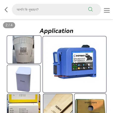
2
/
4