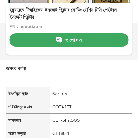
হ্যান্ডহেল্ড টিআইজেড ইনজেক্ট প্রিন্টার কোডিং মেশিন মিনি পোর্টেবল
ইনজেক্ট প্রিন্টার
মূল্য：negotiable
ভালো দাম
পণ্যের বর্ণনা
উৎপত্তি স্থল
উহান, চীন
পরিচিতিমুলক নাম
COTAJET
সাক্ষ্যদান
CE,Rohs,SGS
মডেল নম্বার
CT180-1