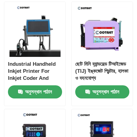
Industrial Handheld
ছোট মিনি হ্যান্ডহেল্ড টিআইজেড
Inkjet Printer For
(TIJ) ইঙ্কজেট প্রিন্টার, হালকা
Inkjet Coder And
ও বহনযোগ্য
Inkjet Marking
অনুসন্ধান পাঠান
অনুসন্ধান পাঠান