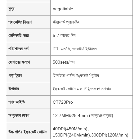
মূল্য
negotiable
প্যাকেজিং বিবরণ
স্ট্যান্ডার্ড প্যাকেজিং
ডেলিভারি সময়
5-7 কাজের দিন
পরিশোধের শর্ত
টিটি, এল/সি, ওয়েস্টার্ন ইউনিয়ন
যোগানের ক্ষমতা
500sets/মাস
পণ্য ট্যাগ
টিআইজে থার্মাল ইঙ্কজেট প্রিন্টার
উপাদান
ইঙ্কজেট কোডিং এবং চিহ্নিতকরণ সমাধান
পণ্য আইডি
CT720Pro
অগ্রভাগ টাইপ
12.7MM&25.4mm (আন্তঃরূপান্তর)
40DPI(450M/min),
উচ্চ গতির ইঙ্কজেট কোডিং
150DPI(240M/min).300DPI(120M/min)