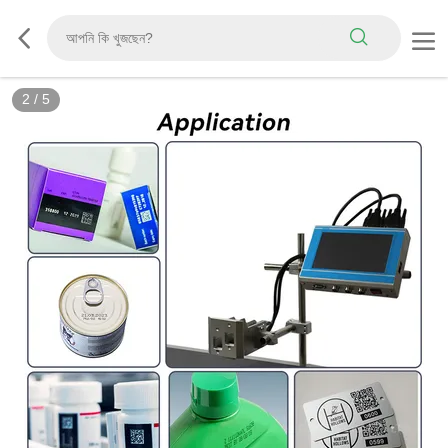
2
/
5