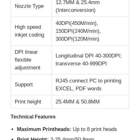
12.7MM & 25.4mm
Nozzle Type
(Interconversion)
কারখানা ভ্রমণ
40DPI(450M/min),
High speed
150DPI(240M/min),
inkjet coding
মান নিয়ন্ত্রণ
300DPI(120M/min)
DPI linear
Longitudinal DPI 40-300DPI;
আমাদের সাথে যোগাযোগ করুন
flexible
transverse 40-999DPI
adjustment
খবর
RJ45 connect PC to printing
Support
EXCEL, PDF words
উদ্ধৃতির জন্য আবেদন
Print height
25.4MM & 50.8MM
Technical Features
ফাইবার লেজার মার্কিং মেশিন
Maximum Printheads:
Up to 8 print heads
হাতের লেজার মার্কিং মেশিন
Print Height:
2-25.4mm/50.8mm