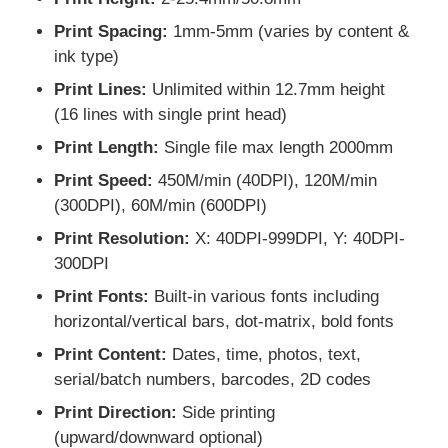
Print Spacing:
1mm-5mm (varies by content &
CO2 লেজার মার্কিং মেশিন
ink type)
Print Lines:
Unlimited within 12.7mm height
(16 lines with single print head)
ইউভি লেজার চিহ্নিতকরণ মেশিন
Print Length:
Single file max length 2000mm
টিআই ইঙ্কজেট প্রিন্টার
Print Speed:
450M/min (40DPI), 120M/min
(300DPI), 60M/min (600DPI)
Print Resolution:
X: 40DPI-999DPI, Y: 40DPI-
ইন্ডাস্ট্রিয়াল ইনকার্ট্রিজ
300DPI
Print Fonts:
Built-in various fonts including
পেজিং কনভেয়র মেশিন
horizontal/vertical bars, dot-matrix, bold fonts
Print Content:
Dates, time, photos, text,
শিল্প ইউভি প্রিন্টার
serial/batch numbers, barcodes, 2D codes
Print Direction:
Side printing
ক্রমাগত সিলিং মেশিন
(upward/downward optional)