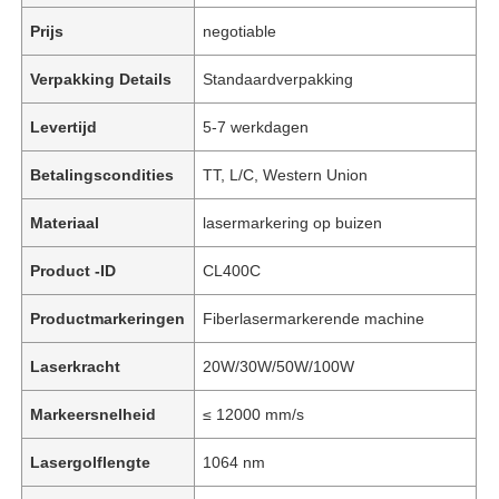
Prijs
negotiable
Verpakking Details
Standaardverpakking
Levertijd
5-7 werkdagen
Betalingscondities
TT, L/C, Western Union
Materiaal
lasermarkering op buizen
Product -ID
CL400C
Productmarkeringen
Fiberlasermarkerende machine
Laserkracht
20W/30W/50W/100W
Markeersnelheid
≤ 12000 mm/s
Lasergolflengte
1064 nm