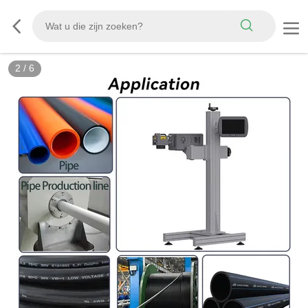
2
/
6