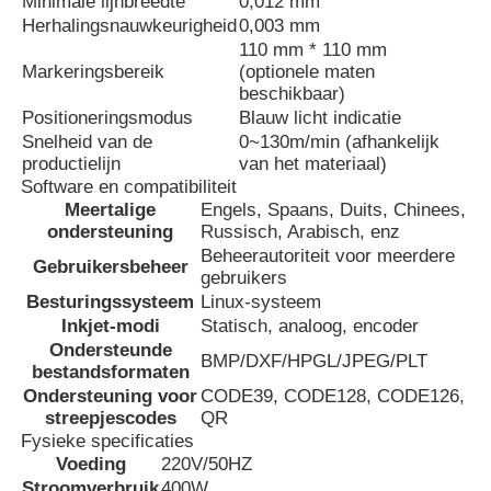
Minimale lijnbreedte
0,012 mm
Herhalingsnauwkeurigheid
0,003 mm
110 mm * 110 mm
CO2-lasermarkering
Markeringsbereik
(optionele maten
beschikbaar)
Positioneringsmodus
Blauw licht indicatie
UV -lasermarkeermachine
Snelheid van de
0~130m/min (afhankelijk
productielijn
van het materiaal)
Software en compatibiliteit
tij inkjetprinter
Meertalige
Engels, Spaans, Duits, Chinees,
ondersteuning
Russisch, Arabisch, enz
Beheerautoriteit voor meerdere
Industriële inktcartridges
Gebruikersbeheer
gebruikers
Besturingssysteem
Linux-systeem
Inkjet-modi
Statisch, analoog, encoder
Paging Conveyor Machine
Ondersteunde
BMP/DXF/HPGL/JPEG/PLT
bestandsformaten
Ondersteuning voor
CODE39, CODE128, CODE126,
Industriële UV-printer
streepjescodes
QR
Fysieke specificaties
Voeding
220V/50HZ
Continu afdichtende machine
Stroomverbruik
400W