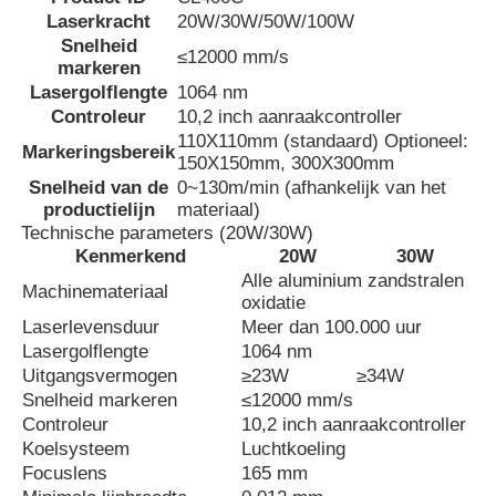
Laserkracht
20W/30W/50W/100W
Snelheid
≤12000 mm/s
Fabrieksreis
markeren
Lasergolflengte
1064 nm
Controleur
10,2 inch aanraakcontroller
Kwaliteitscontrole
110X110mm (standaard) Optioneel:
Markeringsbereik
150X150mm, 300X300mm
Snelheid van de
0~130m/min (afhankelijk van het
Contacteer ons
productielijn
materiaal)
Technische parameters (20W/30W)
Kenmerkend
20W
30W
nieuws
Alle aluminium zandstralen
Machinemateriaal
oxidatie
Laserlevensduur
Meer dan 100.000 uur
Vraag een offerte aan
Lasergolflengte
1064 nm
Uitgangsvermogen
≥23W
≥34W
Snelheid markeren
≤12000 mm/s
Fiberlasermarkerende machine
Controleur
10,2 inch aanraakcontroller
Koelsysteem
Luchtkoeling
Focuslens
165 mm
handbediende laser die machine merken