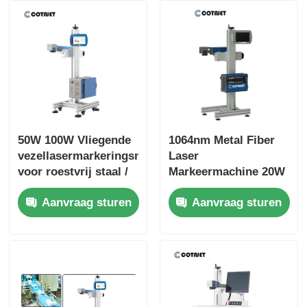
50W 100W Vliegende
1064nm Metal Fiber
vezellasermarkeringsmachine
Laser
voor roestvrij staal /
Markeermachine 20W
medische apparaten
30W 50W 100W Voor
Aanvraag sturen
Aanvraag sturen
Pijp