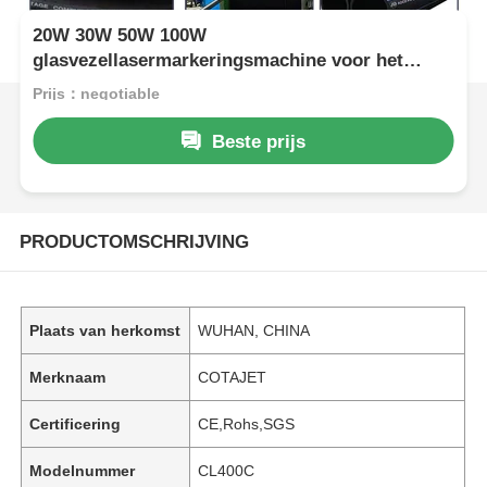
20W 30W 50W 100W
glasvezellasermarkeringsmachine voor het
afdrukken op metalen / aluminium deksels
Prijs：negotiable
Beste prijs
PRODUCTOMSCHRIJVING
Plaats van herkomst
WUHAN, CHINA
Merknaam
COTAJET
Certificering
CE,Rohs,SGS
Modelnummer
CL400C