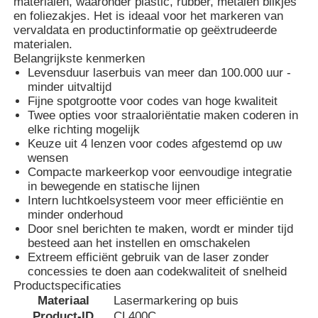
materialen, waaronder plastic, rubber, metalen blikjes
en foliezakjes. Het is ideaal voor het markeren van
vervaldata en productinformatie op geëxtrudeerde
materialen.
Belangrijkste kenmerken
Levensduur laserbuis van meer dan 100.000 uur -
minder uitvaltijd
Fijne spotgrootte voor codes van hoge kwaliteit
Twee opties voor straaloriëntatie maken coderen in
elke richting mogelijk
Keuze uit 4 lenzen voor codes afgestemd op uw
wensen
Compacte markeerkop voor eenvoudige integratie
in bewegende en statische lijnen
Intern luchtkoelsysteem voor meer efficiëntie en
minder onderhoud
Thuis
Door snel berichten te maken, wordt er minder tijd
besteed aan het instellen en omschakelen
Extreem efficiënt gebruik van de laser zonder
Producten
concessies te doen aan codekwaliteit of snelheid
Productspecificaties
Materiaal
Lasermarkering op buis
Over ons
Product-ID
CL400C