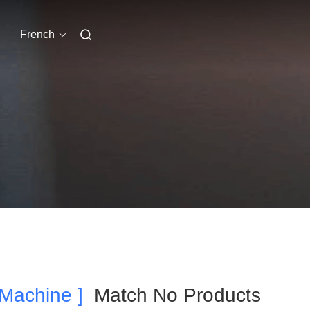
French
 Machine ]
Match No Products