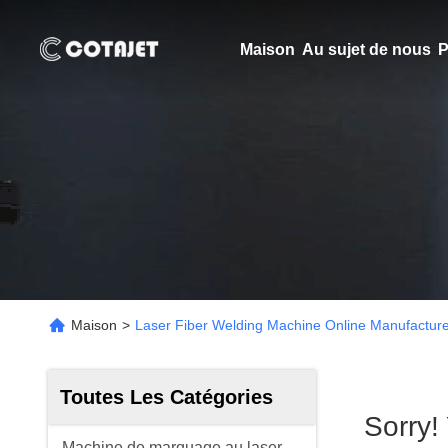
Maison
Au sujet de nous
P
Maison
>
Laser Fiber Welding Machine Online Manufactur
Toutes Les Catégories
Sorry!
Machine de marquage au laser