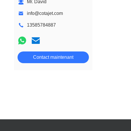
Mr. David
info@cotajet.com
13585784887
Contact maintenant