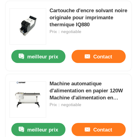
Cartouche d'encre solvant noire
originale pour imprimante
thermique IQ880
Prix：negotiable
meilleur prix
Contact
Machine automatique
d'alimentation en papier 120W
Aperçu
Machine d'alimentation en
carton
Prix：negotiable
Produits
meilleur prix
Contact
Imprimante industrielle à jet d'encre thermique pour le marquage et le codage sur les produits pharmaceutiques
A propos de nous