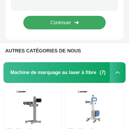
3W 5W 10W machine de codage laser UV pour la date d'expiration de la machine d'impression
Machine de marquage laser UV volant 10W, traitement à froid, 110X110mm, 200X100mm
Machine de marquage au laser au CO2
CL600B 400W CO2 Flying Laser Marking Machine Films Foils Flexibility Simple
Machine de codage laser UV 3W 5W 10W Imprimante laser pour l'impression sur bois
Machine de marquage laser UV
AUTRES CATÉGORIES DE NOUS
imprimante jet d'encre
Cartouches d'encre industrielles
(7)
Machine de marquage au laser à fibre
Machine de convoyeur à bande
Imprimante UV industrielle
Machine à sceller en continu