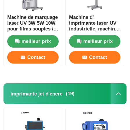
Machine de marquage
Machine d'
laser UV 3W 5W 10W
imprimante laser UV
pour films souples /
industrielle, machine
plastiques rigides
de marquage laser UV
220V 50HZ
volant
meilleur prix
meilleur prix
Contact
Contact
(19)
imprimante jet d'encre