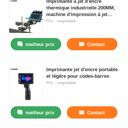
Imprimante à jet d'encre
thermique industrielle 200MM,
machine d'impression à jet
d'encre pour carton principal
Prix：negotiable
meilleur prix
Contact
Imprimante jet d'encre portable
et légère pour codes-barres
Prix：negotiable
meilleur prix
Contact