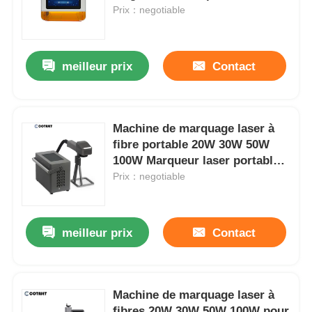
240V
Prix：negotiable
meilleur prix
Contact
Machine de marquage laser à
fibre portable 20W 30W 50W
100W Marqueur laser portable
pour métal
Prix：negotiable
meilleur prix
Contact
Machine de marquage laser à
fibres 20W 30W 50W 100W pour