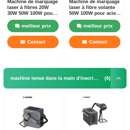
Machine de marquage
Machine de marquage
laser à fibres 20W
laser à fibre volante
30W 50W 100W pour
50W 100W pour acier
l'impression sur les
inoxydable / appareils
couvercles
médicaux
meilleur prix
meilleur prix
métalliques / en
aluminium
Contact
Contact
(6)
machine tenue dans la main d'inscription de laser