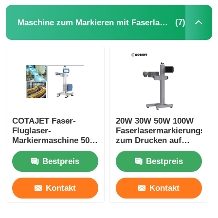
(7)
Maschine zum Markieren mit Faserlaser
COTAJET Faser-
20W 30W 50W 100W
Fluglaser-
Faserlasermarkierungsma
Markiermaschine 50W
zum Drucken auf
100W
Metall- /
Korrosionsschutz
Aluminiumdeckeln
Bestpreis
Bestpreis
Härte
Kontakt
Kontakt