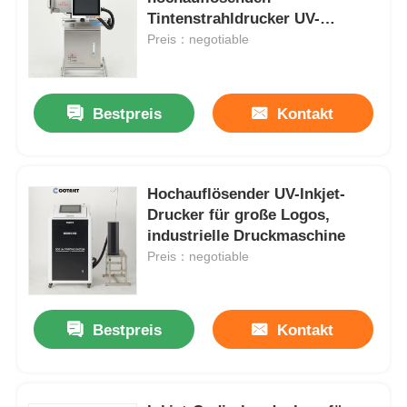
Tintenstrahldrucker UV-
Tintenstrahldrucker mit hohem
Preis：negotiable
DPI-Wert
Bestpreis
Kontakt
Hochauflösender UV-Inkjet-
Drucker für große Logos,
industrielle Druckmaschine
Preis：negotiable
Startseite
Bestpreis
Kontakt
Produkte
Über uns