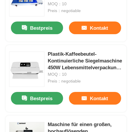
Industrieteile
MOQ：10
Preis：negotiable
Bestpreis
Kontakt
Plastik-Kaffeebeutel-
Kontinuierliche Siegelmaschine
450W Lebensmittelverpackung
Vakuumbeutel-Versiegeler
MOQ：10
Preis：negotiable
Bestpreis
Kontakt
Maschine für einen großen,
hochauflösenden