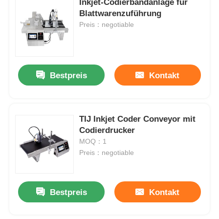
Inkjet-Codierbandanlage für
Blattwarenzuführung
Preis：negotiable
Fabrik Tour
Qualitätskontrolle
Bestpreis
Kontakt
Kontakt
TIJ Inkjet Coder Conveyor mit
Nachrichten
Codierdrucker
MOQ：1
Referenzen
Preis：negotiable
Maschine zum Markieren mit Faserlaser
Bestpreis
Kontakt
Handlaser-Markierungsmaschine