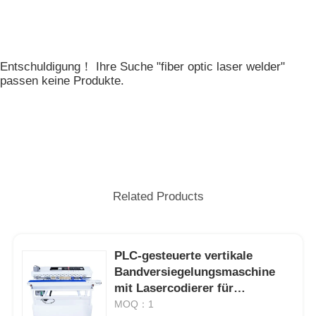
Entschuldigung！ Ihre Suche "fiber optic laser welder"
passen keine Produkte.
Related Products
PLC-gesteuerte vertikale
Bandversiegelungsmaschine
mit Lasercodierer für
Folienverpackungen von
MOQ：1