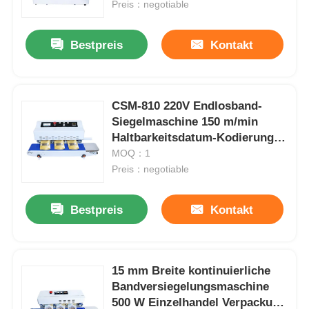
Lebensmitteln 0-12 m/min
Preis：negotiable
Bestpreis
Kontakt
CSM-810 220V Endlosband-
Siegelmaschine 150 m/min
Haltbarkeitsdatum-Kodierung
Tintenstrahldrucker
MOQ：1
Preis：negotiable
Bestpreis
Kontakt
15 mm Breite kontinuierliche
Bandversiegelungsmaschine
500 W Einzelhandel Verpackung