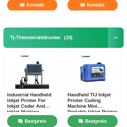
Kontakt
Kontakt
(19)
Tj-Tintenstrahldrucker
Industrial Handheld
Handheld TIJ Inkjet
Inkjet Printer For
Printer Coding
Inkjet Coder And
Machine Mini
Inkjet Marking
Portable Inkjet Printer
Bestpreis
Bestpreis