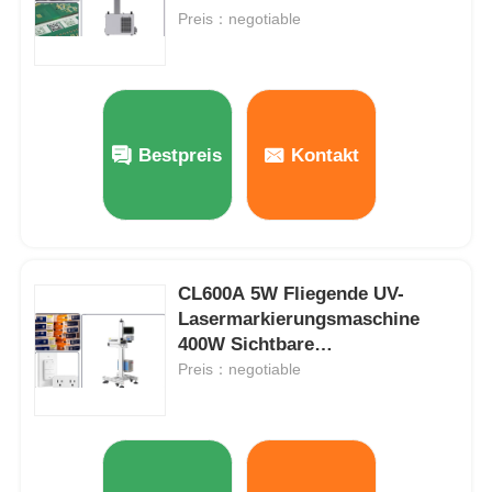
Preis：negotiable
Bestpreis
Kontakt
CL600A 5W Fliegende UV-
Lasermarkierungsmaschine
400W Sichtbare
Startseite
Rückverfolgbarkeit
Preis：negotiable
Produkte
Über uns