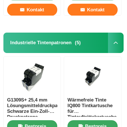
Kontakt
Kontakt
(5)
Industrielle Tintenpatronen
G1309S+ 25,4 mm
Wärmefreie Tinte
Lösungsmitteldruckpatrone
IQ800 Tintkartusche
Schwarze Ein-Zoll-
für
Druckpatrone
Tintauftrittskartusche
42 ml auf
Bestpreis
Bestpreis