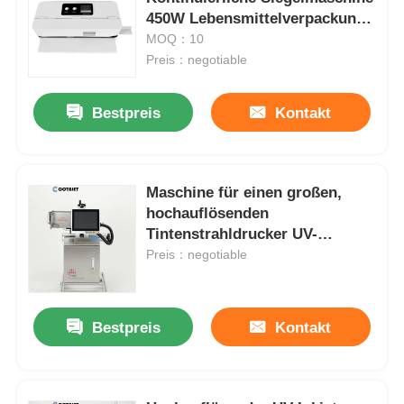
450W Lebensmittelverpackung
Vakuumbeutel-Versiegeler
MOQ：10
Preis：negotiable
Bestpreis
Kontakt
Maschine für einen großen,
hochauflösenden
Tintenstrahldrucker UV-
Tintenstrahldrucker mit hohem
Preis：negotiable
DPI-Wert
Startseite
Bestpreis
Kontakt
Produkte
Über uns