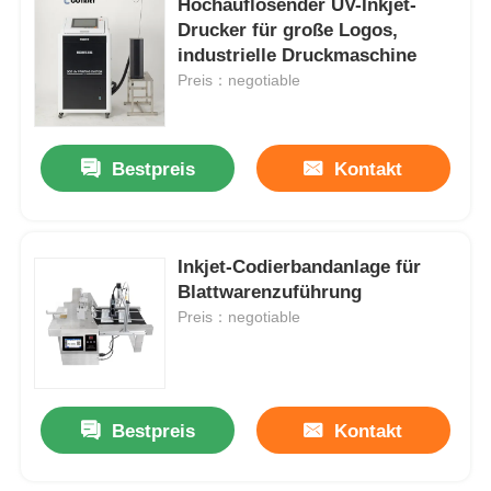
Hochauflösender UV-Inkjet-
Drucker für große Logos,
industrielle Druckmaschine
Fabrik Tour
Preis：negotiable
Qualitätskontrolle
Bestpreis
Kontakt
Kontakt
Inkjet-Codierbandanlage für
Nachrichten
Blattwarenzuführung
Preis：negotiable
Referenzen
Maschine zum Markieren mit Faserlaser
Bestpreis
Kontakt
Handlaser-Markierungsmaschine