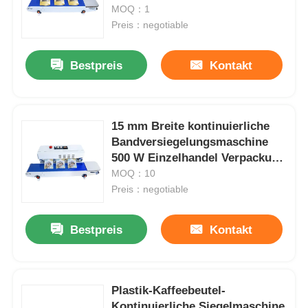
Tintenstrahldrucker
MOQ：1
Preis：negotiable
Bestpreis
Kontakt
15 mm Breite kontinuierliche
Bandversiegelungsmaschine
500 W Einzelhandel Verpackung
Industrieteile
MOQ：10
Preis：negotiable
Bestpreis
Kontakt
Plastik-Kaffeebeutel-
Kontinuierliche Siegelmaschine