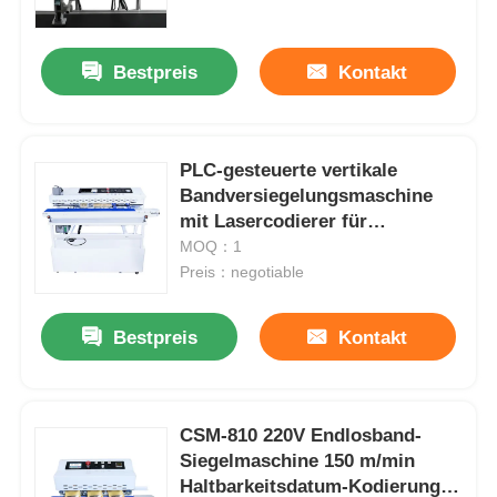
Bestpreis
Kontakt
PLC-gesteuerte vertikale
Bandversiegelungsmaschine
mit Lasercodierer für
Folienverpackungen von
MOQ：1
Lebensmitteln 0-12 m/min
Preis：negotiable
Bestpreis
Kontakt
CSM-810 220V Endlosband-
Siegelmaschine 150 m/min
Haltbarkeitsdatum-Kodierung