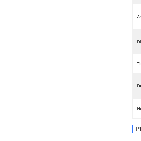
A
D
Ti
Dr
H
P