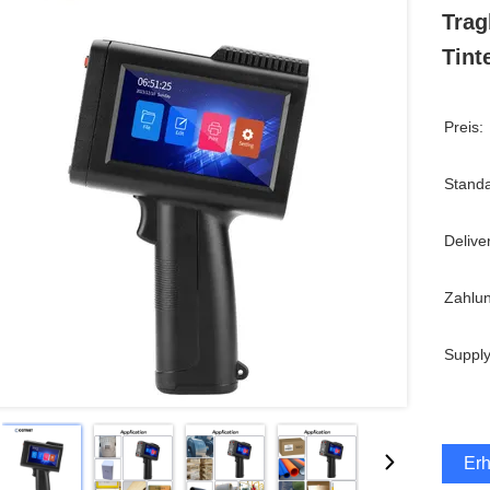
Trag
Tint
Preis:
Stand
Delive
Zahlu
Supply
Erh