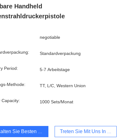
bare Handheld
enstrahldruckerpistole
negotiable
ardverpackung:
Standardverpackung
ry Period:
5-7 Arbeitstage
ngs-Methode:
TT, L/C, Western Union
 Capacity:
1000 Sets/Monat
alten Sie Besten Preis
Treten Sie Mit Uns In Verbindung