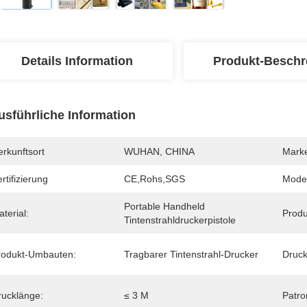
Details Information
Produkt-Beschr
usführliche Information
rkunftsort
WUHAN, CHINA
Mark
rtifizierung
CE,Rohs,SGS
Mode
Portable Handheld 
terial:
Produ
Tintenstrahldruckerpistole
rodukt-Umbauten:
Tragbarer Tintenstrahl-Drucker
Druck
rucklänge:
≤ 3 M
Patro