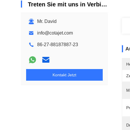
Treten Sie mit uns in Verbindung
Mr. David
info@cotajet.com
86-27-88187887-23
A
He
Kontakt Jetzt
Ze
Ma
P
D