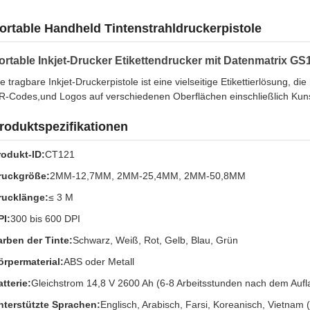
ortable Handheld Tintenstrahldruckerpistole
ortable Inkjet-Drucker Etikettendrucker mit Datenmatrix GS
e tragbare Inkjet-Druckerpistole ist eine vielseitige Etikettierlösung,
R-Codes,und Logos auf verschiedenen Oberflächen einschließlich Kunsts
roduktspezifikationen
rodukt-ID:
CT121
ruckgröße:
2MM-12,7MM, 2MM-25,4MM, 2MM-50,8MM
rucklänge:
≤ 3 M
PI:
300 bis 600 DPI
arben der Tinte:
Schwarz, Weiß, Rot, Gelb, Blau, Grün
örpermaterial:
ABS oder Metall
tterie:
Gleichstrom 14,8 V 2600 Ah (6-8 Arbeitsstunden nach dem Aufl
nterstützte Sprachen:
Englisch, Arabisch, Farsi, Koreanisch, Vietnam