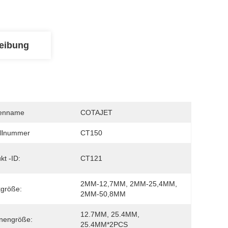
eibung
enname
COTAJET
llnummer
CT150
kt -ID:
CT121
2MM-12,7MM, 2MM-25,4MM, 
größe:
2MM-50,8MM
12.7MM, 25.4MM, 
nengröße:
25.4MM*2PCS