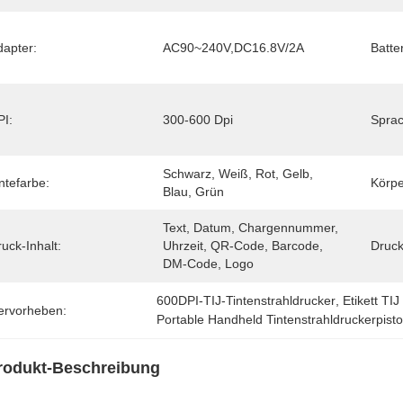
dapter:
AC90~240V,DC16.8V/2A
Batter
PI:
300-600 Dpi
Sprac
Schwarz, Weiß, Rot, Gelb, 
ntefarbe:
Körpe
Blau, Grün
Text, Datum, Chargennummer, 
uck-Inhalt:
Uhrzeit, QR-Code, Barcode, 
Druck
DM-Code, Logo
600DPI-TIJ-Tintenstrahldrucker
, 
Etikett TI
ervorheben:
Portable Handheld Tintenstrahldruckerpisto
rodukt-Beschreibung