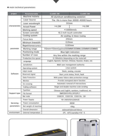
CO2-Lasermarkierungsmaschine
UV -Lasermarkierungsmaschine
Tj-Tintenstrahldrucker
Industrielle Tintenpatronen
Verpackungsmaschine
Industrieller UV-Drucker
Dauerdichte Versiegelungsmaschine