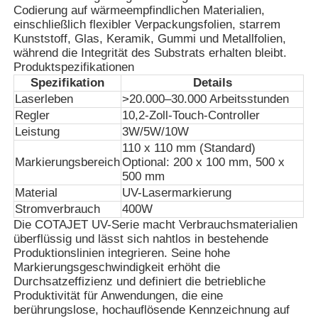
Codierung auf wärmeempfindlichen Materialien,
einschließlich flexibler Verpackungsfolien, starrem
Kunststoff, Glas, Keramik, Gummi und Metallfolien,
während die Integrität des Substrats erhalten bleibt.
Produktspezifikationen
Spezifikation
Details
Laserleben
>20.000–30.000 Arbeitsstunden
Regler
10,2-Zoll-Touch-Controller
Leistung
3W/5W/10W
110 x 110 mm (Standard)
Markierungsbereich
Optional: 200 x 100 mm, 500 x
500 mm
Material
UV-Lasermarkierung
Stromverbrauch
400W
Startseite
Die COTAJET UV-Serie macht Verbrauchsmaterialien
überflüssig und lässt sich nahtlos in bestehende
Produktionslinien integrieren. Seine hohe
Markierungsgeschwindigkeit erhöht die
Produkte
Durchsatzeffizienz und definiert die betriebliche
Produktivität für Anwendungen, die eine
berührungslose, hochauflösende Kennzeichnung auf
Über uns