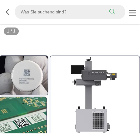
1
/
1