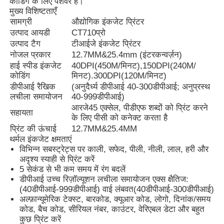
कोडिंग के लिए पेशेवर है।
मुख्य विशिष्टताएँ
सामग्री
औद्योगिक इंकजेट प्रिंटर
उत्पाद आयडी
CT710प्रो
उत्पाद टैग
टीआईजे इंकजेट प्रिंटर
नोजल प्रकार
12.7MM&25.4mm (इंटरकन्वर्ज़न)
हाई स्पीड इंकजेट
40DPI(450M/मिनट),150DPI(240M/
कोडिंग
मिनट).300DPI(120M/मिनट)
डीपीआई रैखिक
(अनुदैर्ध्य डीपीआई 40-300डीपीआई; अनुप्रस्थ
लचीला समायोजन
40-999डीपीआई)
आरजे45 एक्सेल, पीडीएफ शब्दों को प्रिंट करने
सहायता
के लिए पीसी को कनेक्ट करता है
प्रिंट की ऊंचाई
12.7MM&25.4MM
थर्मल इंकजेट क्षमताएं
विभिन्न सबस्ट्रेट्स पर काली, सफेद, पीली, नीली, लाल, हरी और
होम
अदृश्य स्याही से प्रिंट करें
5 सेकंड से भी कम समय में रंग बदलें
डीपीआई उच्च रिज़ॉल्यूशन लचीला समायोजन एक्स क्षैतिज:
(40डीपीआई-999डीपीआई) वाई लंबवत(40डीपीआई-300डीपीआई)
उत्पाद
अल्फ़ान्यूमेरिक टेक्स्ट, बारकोड, क्यूआर कोड, लोगो, दिनांक/समय
कोड, बैच कोड, सीरियल नंबर, काउंटर, वेरिएबल डेटा और बहुत
कुछ प्रिंट करें
हमारे बारे में