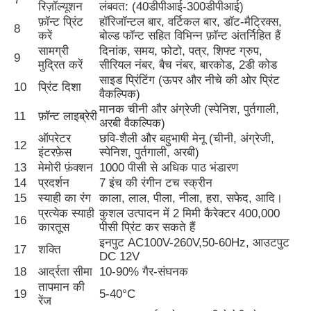
रिज़ॉल्यूशन
लंबवत: (40डीपीआई-300डीपीआई)
फ़ॉन्ट प्रिंट
हॉरिजॉन्टल बार, वर्टिकल बार, डॉट-मैट्रिक्स,
8
करें
बोल्ड फॉन्ट सहित विभिन्न फ़ॉन्ट अंतर्निहित हैं
सामग्री
दिनांक, समय, फोटो, पत्र, शिफ्ट ग्रुप,
9
मुद्रित करें
सीरियल नंबर, बैच नंबर, बारकोड, 2डी कोड
साइड प्रिंटिंग (ऊपर और नीचे की ओर प्रिंट
10
प्रिंट दिशा
वैकल्पिक)
मानक चीनी और अंग्रेजी (स्पेनिश, पुर्तगाली,
11
फ़ॉन्ट लाइब्रेरी
अरबी वैकल्पिक)
ऑपरेटर
छवि-शैली और बहुभाषी मेनू (चीनी, अंग्रेजी,
12
इंटरफ़ेस
स्पेनिश, पुर्तगाली, अरबी)
13
मेमोरी फ़ंक्शन
1000 पीसी से अधिक पाठ भंडारण
14
प्रदर्शन
7 इंच की रंगीन टच स्क्रीन
15
स्याही का रंग
काला, लाल, पीला, नीला, हरा, सफेद, आदि।
प्रत्येक स्याही
कुशल उत्पादन में 2 मिमी कैरेक्टर 400,000
16
कारतूस
पीसी प्रिंट कर सकते हैं
इनपुट AC100V-260V,50-60Hz, आउटपुट
17
शक्ति
DC 12V
18
आर्द्रता सीमा
10-90% गैर-संघनक
तापमान की
19
5-40°C
रेंज