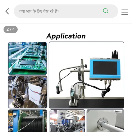
2
/
4