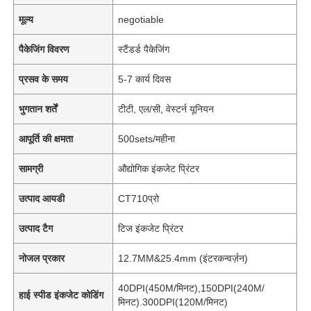
मूल्य
negotiable
पैकेजिंग विवरण
स्टैंडर्ड पैकेजिंग
प्रसव के समय
5-7 कार्य दिवस
भुगतान शर्तें
टीटी, एल/सी, वेस्टर्न यूनियन
आपूर्ति की क्षमता
500sets/महीना
सामग्री
औद्योगिक इंकजेट प्रिंटर
उत्पाद आयडी
CT710प्रो
उत्पाद टैग
टिज इंकजेट प्रिंटर
नोजल प्रकार
12.7MM&25.4mm (इंटरकन्वर्ज़न)
40DPI(450M/मिनट),150DPI(240M/
हाई स्पीड इंकजेट कोडिंग
मिनट).300DPI(120M/मिनट)