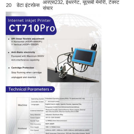
आरएस232, ईथरनेट, यूएसबी मेमोरी, टेक्स्ट
20
डेटा इंटरफ़ेस
संचार