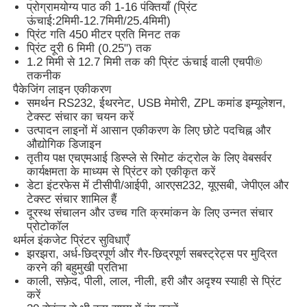
प्रोग्रामयोग्य पाठ की 1-16 पंक्तियाँ (प्रिंट
ऊंचाई:2मिमी-12.7मिमी/25.4मिमी)
प्रिंट गति 450 मीटर प्रति मिनट तक
फैक्टरी यात्रा
प्रिंट दूरी 6 मिमी (0.25") तक
1.2 मिमी से 12.7 मिमी तक की प्रिंट ऊंचाई वाली एचपी®
तकनीक
गुणवत्ता नियंत्रण
पैकेजिंग लाइन एकीकरण
समर्थन RS232, ईथरनेट, USB मेमोरी, ZPL कमांड इम्यूलेशन,
टेक्स्ट संचार का चयन करें
हमसे संपर्क करें
उत्पादन लाइनों में आसान एकीकरण के लिए छोटे पदचिह्न और
औद्योगिक डिजाइन
तृतीय पक्ष एचएमआई डिस्प्ले से रिमोट कंट्रोल के लिए वेबसर्वर
समाचार
कार्यक्षमता के माध्यम से प्रिंटर को एकीकृत करें
डेटा इंटरफेस में टीसीपी/आईपी, आरएस232, यूएसबी, जेपीएल और
टेक्स्ट संचार शामिल हैं
दूरस्थ संचालन और उच्च गति क्रमांकन के लिए उन्नत संचार
एक बोली का अनुरोध
प्रोटोकॉल
थर्मल इंकजेट प्रिंटर सुविधाएँ
झरझरा, अर्ध-छिद्रपूर्ण और गैर-छिद्रपूर्ण सबस्ट्रेट्स पर मुद्रित
फाइबर लेजर मार्किंग मशीन
करने की बहुमुखी प्रतिभा
काली, सफ़ेद, पीली, लाल, नीली, हरी और अदृश्य स्याही से प्रिंट
करें
हाथ में लेजर मार्किंग मशीन