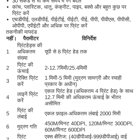
30 सेकंड से भी कम समय में रंग बदलें
कांच, प्लास्टिक, धातु, कंक्रीट, पाइप, बक्से और बहुत कुछ पर
प्रिंट करें
CO2 लेजर मार्किंग मशीन
एचडीपीई, एलडीपीई, पीईटीई, पीईटी, पीई, पीपी, पीवीएस, पीपीसी,
ओपीपी, एपीईटी और अधिक पर प्रिंट करें
तकनीकी मापदंड
यूवी लेजर अंकन मशीन
नहीं।
पैरामीटर
विनिर्देश
प्रिंटहेड्स की
1
अधिकतम
यूपी से 8 प्रिंट हेड तक
टिज इंकजेट प्रिंटर
संख्या
प्रिंट की
2
2-12.7मिमी/25.4मिमी
ऊंचाई
औद्योगिक स्याही कारतूस
रिक्ति प्रिंट
1 मिमी-5 मिमी (मुद्रण सामग्री और स्याही
3
करें
प्रकार के अधीन)
एकल प्रिंट हेड (अधिकतम 4 प्रिंट हेड) के साथ
लाइनें प्रिंट
पेजिंग कन्वेयर मशीन
4
12.7 मिमी की अधिकतम ऊंचाई के भीतर
करें
असीमित
प्रिंट की
5
एकल फ़ाइल-अधिकतम लंबाई 2000 मिमी
औद्योगिक यूवी प्रिंटर
लंबाई
450M/मिनट 40DPI, 120M/मिनट 300DPI,
6
मुद्रण गति
60M/मिनट 600DPI
निरंतर सीलिंग मशीन
प्रिंट
एक्स क्षैतिज: (40डीपीआई-999डीपीआई) वाई
7