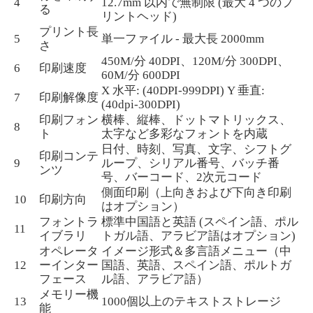
4
12.7mm 以内で無制限 (最大 4 つのプ
る
リントヘッド)
プリント長
5
単一ファイル - 最大長 2000mm
さ
450M/分 40DPI、120M/分 300DPI、
6
印刷速度
60M/分 600DPI
X 水平: (40DPI-999DPI) Y 垂直:
7
印刷解像度
(40dpi-300DPI)
印刷フォン
横棒、縦棒、ドットマトリックス、
8
ト
太字など多彩なフォントを内蔵
日付、時刻、写真、文字、シフトグ
印刷コンテ
9
ループ、シリアル番号、バッチ番
ンツ
号、バーコード、2次元コード
側面印刷（上向きおよび下向き印刷
10
印刷方向
はオプション）
フォントラ
標準中国語と英語 (スペイン語、ポル
11
イブラリ
トガル語、アラビア語はオプション)
オペレータ
イメージ形式＆多言語メニュー（中
12
ーインター
国語、英語、スペイン語、ポルトガ
フェース
ル語、アラビア語）
メモリー機
13
1000個以上のテキストストレージ
能