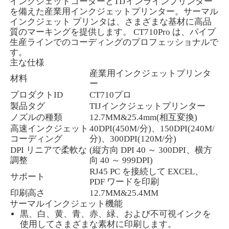
インクジェットコーダーとTIJインラインプリンター
を備えた産業用インクジェットプリンター。サーマル
インクジェット プリンタは、さまざまな基材に高品
質のマーキングを提供します。 CT710Pro は、パイプ
生産ラインでのコーディングのプロフェッショナルで
す。
主な仕様
産業用インクジェットプリンタ
材料
ー
プロダクトID
CT710プロ
製品タグ
TIJインクジェットプリンター
ノズルの種類
12.7MM&25.4mm(相互変換)
高速インクジェット
40DPI(450M/分)、150DPI(240M/
コーディング
分)、300DPI(120M/分)
DPI リニアで柔軟な
(縦方向 DPI 40 ～ 300DPI、横方
調整
向 40 ～ 999DPI)
ホーム
RJ45 PC を接続して EXCEL、
サポート
PDF ワードを印刷
印刷高さ
12.7MM&25.4MM
製品
サーマルインクジェット機能
黒、白、黄、青、赤、緑、および不可視インクを
使用してさまざまな素材に印刷します。
企業情報