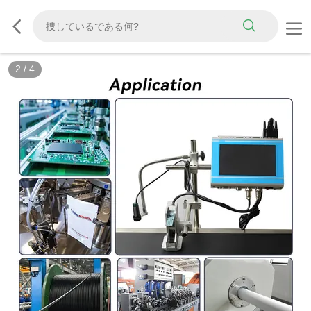
2
/
4