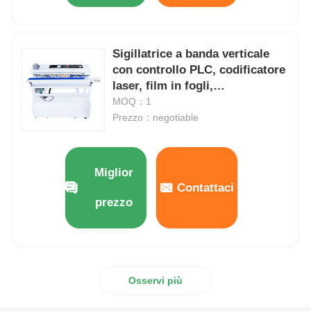
Sigillatrice a banda verticale
con controllo PLC, codificatore
laser, film in fogli,
confezionamento alimentare, 0-
MOQ：1
12 m/min
Prezzo：negotiable
Miglior
Contattaci
prezzo
Osservi più