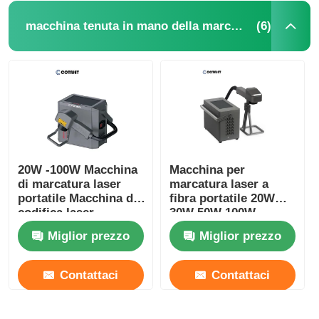
(6)
macchina tenuta in mano della marcatura del laser
Macchina di marcatura laser a CO2
Macchina per marcatura laser UV
stampante a getto d'inchiostro tij
20W -100W Macchina
Macchina per
Cartucce di inchiostro industriali
di marcatura laser
marcatura laser a
portatile Macchina di
fibra portatile 20W
codifica laser
30W 50W 100W
Convogliatore di pagine
portatile
marcatore laser
Miglior prezzo
Miglior prezzo
portatile per metallo
Stampante UV industriale
Contattaci
Contattaci
Macchina di sigillamento continuo