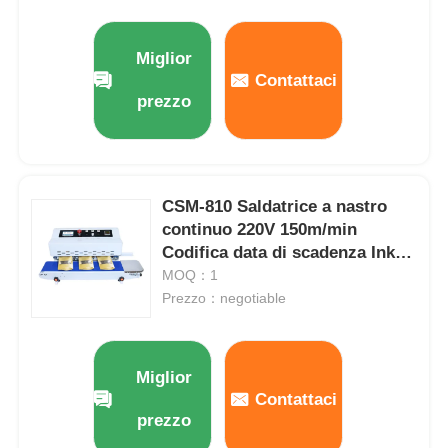
Miglior
Contattaci
prezzo
CSM-810 Saldatrice a nastro
continuo 220V 150m/min
Codifica data di scadenza Inkjet
Coder
MOQ：1
Prezzo：negotiable
Miglior
Contattaci
prezzo