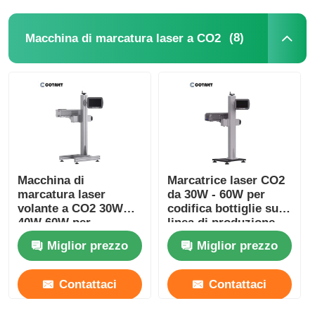
(8)
Macchina di marcatura laser a CO2
Macchina di
Marcatrice laser CO2
marcatura laser
da 30W - 60W per
volante a CO2 30W
codifica bottiglie su
40W 60W per
linea di produzione
elettronica /
Miglior prezzo
Miglior prezzo
farmaceutica
Contattaci
Contattaci