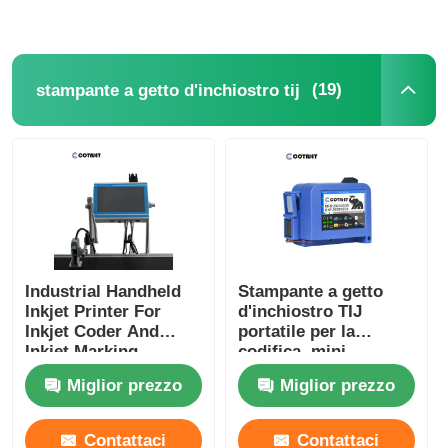
(19)
stampante a getto d'inchiostro tij
Industrial Handheld
Stampante a getto
Inkjet Printer For
d'inchiostro TIJ
Inkjet Coder And
portatile per la
Inkjet Marking
codifica, mini
stampante a getto
Miglior prezzo
Miglior prezzo
d'inchiostro portatile
Contattaci
Contattaci