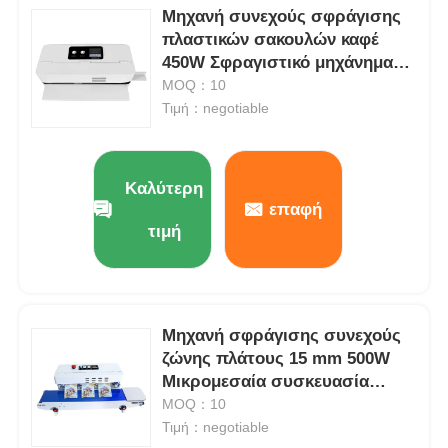
Μηχανή συνεχούς σφράγισης
πλαστικών σακουλών καφέ
450W Σφραγιστικό μηχάνημα
σακούλας κενού συσκευασίας
MOQ：10
τροφίμων
Τιμή：negotiable
Καλύτερη
επαφή
τιμή
Μηχανή σφράγισης συνεχούς
ζώνης πλάτους 15 mm 500W
Μικρομεσαία συσκευασία
βιομηχανικά εξαρτήματα
MOQ：10
Τιμή：negotiable