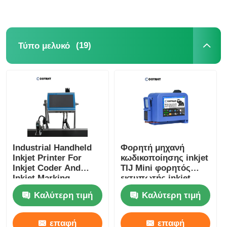
(19)
Τύπο μελυκό
Industrial Handheld
Φορητή μηχανή
Inkjet Printer For
κωδικοποίησης inkjet
Inkjet Coder And
TIJ Mini φορητός
Inkjet Marking
εκτυπωτής inkjet
Καλύτερη τιμή
Καλύτερη τιμή
επαφή
επαφή