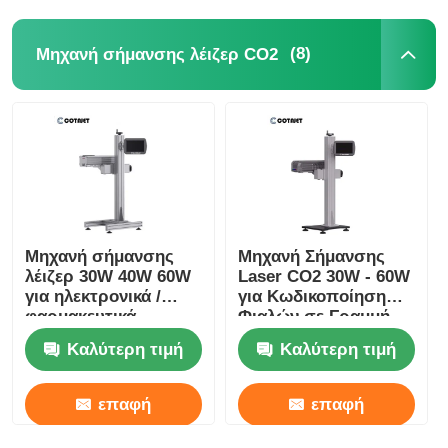
(8)
Μηχανή σήμανσης λέιζερ CO2
Μηχανή σήμανσης
Μηχανή Σήμανσης
λέιζερ 30W 40W 60W
Laser CO2 30W - 60W
για ηλεκτρονικά /
για Κωδικοποίηση
φαρμακευτικά
Φιαλών σε Γραμμή
προϊόντα
Παραγωγής
Καλύτερη τιμή
Καλύτερη τιμή
επαφή
επαφή