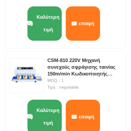
Καλύτερη
επαφή
τιμή
CSM-810 220V Μηχανή
συνεχούς σφράγισης ταινίας
150m/min Κωδικοποιητής
ημερομηνίας λήξης Inkjet
MOQ：1
Τιμή：negotiable
Καλύτερη
επαφή
τιμή