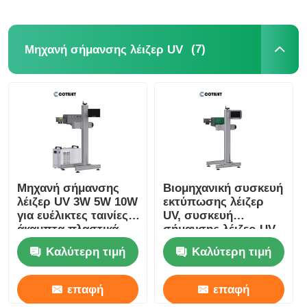
(7)
Μηχανή σήμανσης λέιζερ UV
Μηχανή σήμανσης
Βιομηχανική συσκευή
λέιζερ UV 3W 5W 10W
εκτύπωσης λέιζερ
για ευέλικτες ταινίες /
UV, συσκευή
άκαμπτα πλαστικά
σήμανσης λέιζερ UV
220V 50HZ
Καλύτερη τιμή
Καλύτερη τιμή
επαφή
επαφή