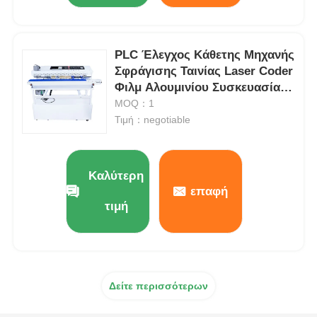
PLC Έλεγχος Κάθετης Μηχανής
Σφράγισης Ταινίας Laser Coder
Φιλμ Αλουμινίου Συσκευασίας
Τροφίμων 0-12m/min
MOQ：1
Τιμή：negotiable
Καλύτερη
επαφή
τιμή
Δείτε περισσότερων