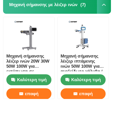
(7)
Μηχανή σήμανσης με λέιζερ ινών
Γύρος εργοστασίων
Ποιοτικός έλεγχος
επαφή
Μηχανή σήμανσης
Μηχανή σήμανσης
λέιζερ ινών 20W 30W
λέιζερ ιπτάμενης
Νέα
50W 100W για
ινών 50W 100W για
εκτύπωση σε
ανοξείδωτο χάλυβα /
κάλυμμα μετάλλου /
ιατρικές συσκευές
Ζητήστε ένα απόσπασμα
Καλύτερη τιμή
Καλύτερη τιμή
αλουμινίου
επαφή
επαφή
Μηχανή σήμανσης με λέιζερ ινών
φορητό λέιζερ που χαρακτηρίζει τη μηχανή