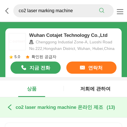
Wuhan Cotajet Technology Co.,Ltd
Chenggong Industial Zone-A, Luoshi Road
No.222,Hongshan District, Wuhan, Hubei,China
5.0
확인된 공급자
지금 전화
연락처
상품
저희에 관하여
co2 laser marking machine 온라인 제조
(13)