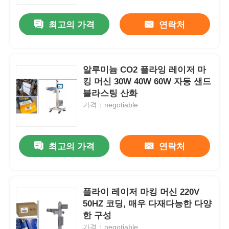
최고의 가격
연락처
공장 투어
품질 관리
알루미늄 CO2 플라잉 레이저 마
킹 머신 30W 40W 60W 자동 샌드
블라스팅 산화
연락처
가격：negotiable
뉴스
최고의 가격
연락처
견적 요청
섬유 레이저 마킹 머신
플라이 레이저 마킹 머신 220V
50HZ 코딩, 매우 다재다능한 다양
한 구성
포켓용 레이저 마킹 머신
가격：negotiable