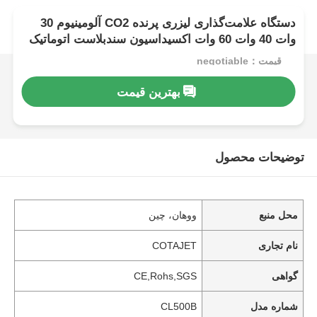
دستگاه علامت‌گذاری لیزری پرنده CO2 آلومینیوم 30
وات 40 وات 60 وات اکسیداسیون سندبلاست اتوماتیک
قیمت：negotiable
بهترین قیمت
توضیحات محصول
محل منبع
ووهان، چین
نام تجاری
COTAJET
گواهی
CE,Rohs,SGS
شماره مدل
CL500B