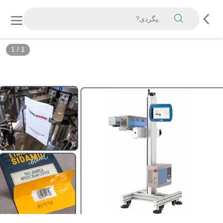
1
/
1