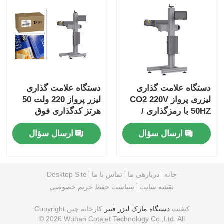
دستگاه علامت گذاری
دستگاه علامت گذاری
لیزری پرواز CO2 220V
لیزر پرواز 220 ولت 50
50HZ با رمزگذاری /
هرتز کدگذاری فوق
علامت گذاری
العاده همه کاره پیکربندی
ارسال سؤال
ارسال سؤال
های مختلف
خانه
دربارهی ما
تماس با ما
Desktop Site
نقشه سایت
سیاست حفظ حریم خصوصی
کیفیت
دستگاه مارک لیزر فیبر
کارخانه چین.Copyright
© 2026 Wuhan Cotajet Technology Co.,Ltd. All