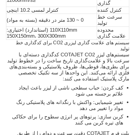
≤12000mm/s
گذاری
کنترل کننده
کنترلر لمسی 10.2 اینچی
سرعت خط
0 ~ 130 متر در دقیقه (بسته به مواد)
تولید
محدوده
110X110mm (استاندارد) اختیاری:
علامت گذاری
150X150mm، 300X300mm
سیستم های علامت گذاری لیزری CO2 برای کدگذاری خط
تولید
سیستم‌های لیزر COTAJET CO2 کدگذاری دسته‌ای با
سرعت بالا و علامت‌گذاری تاریخ ساخت را در خطوط تولید
برای بطری‌ها، قوطی‌ها، ظروف پلاستیکی و بسته‌بندی‌های
فلزی ارائه می‌کنند. این واحدها از سه تکنیک تخصصی
مارک پلاستیک استفاده می کنند:
کف کردن: حباب سطحی ناشی از لیزر باعث ایجاد
علائم برجسته می شود
خانه
تغییر شیمیایی: واکنش با رنگدانه های پلاستیکی رنگ
مواد را تغییر می دهد
محصولات
کربن سازی: پرتوهای پر انرژی سطوح را برای حکاکی
های تیره کربن می کنند
پلت فرم COTAJET دقت، سرعت و دوام را از طریق
دربارهی ما