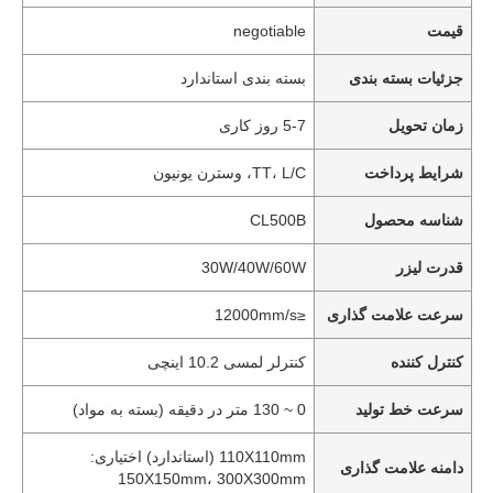
قیمت
negotiable
جزئیات بسته بندی
بسته بندی استاندارد
زمان تحویل
5-7 روز کاری
شرایط پرداخت
TT، L/C، وسترن یونیون
شناسه محصول
CL500B
قدرت لیزر
30W/40W/60W
سرعت علامت گذاری
≤12000mm/s
کنترل کننده
کنترلر لمسی 10.2 اینچی
سرعت خط تولید
0 ~ 130 متر در دقیقه (بسته به مواد)
110X110mm (استاندارد) اختیاری:
دامنه علامت گذاری
150X150mm، 300X300mm