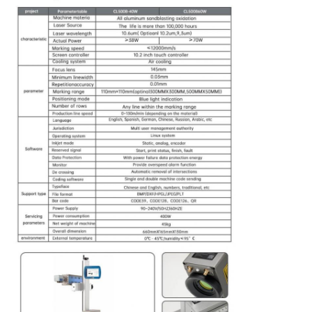
CO2 Lazer İşaretleme Makinesi
UV Lazer İşaret Makinesi
Tj mürekkep püskürtücüsü
Endüstriyel mürekkep kartuşları
Kısayol taşıyıcı makinesi
Endüstriyel UV yazıcı
Sürekli mühürleme makinesi