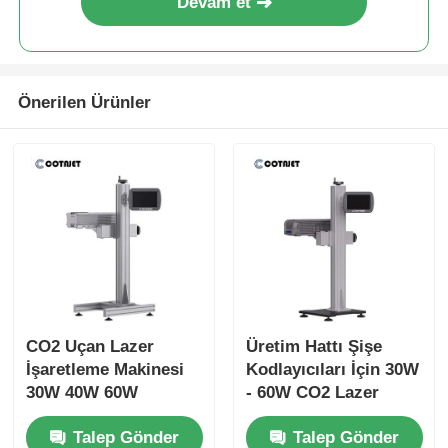
Devam et
Önerilen Ürünler
CO2 Uçan Lazer
Üretim Hattı Şişe
İşaretleme Makinesi
Kodlayıcıları İçin 30W
30W 40W 60W
- 60W CO2 Lazer
Elektronik /
Markalama Makinesi
Talep Gönder
Talep Gönder
Farmasötikler için