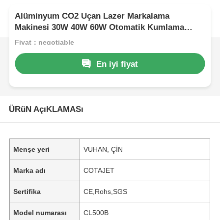
Alüminyum CO2 Uçan Lazer Markalama
Makinesi 30W 40W 60W Otomatik Kumlama
Oksidasyon
Fiyat：negotiable
En iyi fiyat
ÜRüN AçıKLAMASı
Menşe yeri
VUHAN, ÇİN
Marka adı
COTAJET
Sertifika
CE,Rohs,SGS
Model numarası
CL500B