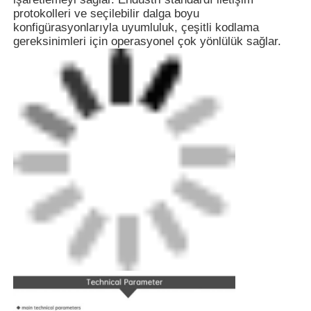
protokolleri ve seçilebilir dalga boyu
konfigürasyonlarıyla uyumluluk, çeşitli kodlama
Fabrika turu
gereksinimleri için operasyonel çok yönlülük sağlar.
Kalite kontrol
Bize ulaşın
Haberler
Teklif isteği
Fiber Lazer İşaretleme Makinesi
Elde tutulabilen lazer işaretleme makinesi