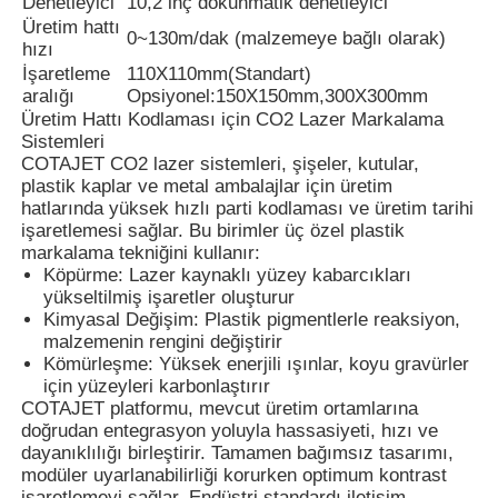
Denetleyici
10,2 inç dokunmatik denetleyici
Üretim hattı
0~130m/dak (malzemeye bağlı olarak)
hızı
İşaretleme
110X110mm(Standart)
aralığı
Opsiyonel:150X150mm,300X300mm
Üretim Hattı Kodlaması için CO2 Lazer Markalama
Sistemleri
COTAJET CO2 lazer sistemleri, şişeler, kutular,
plastik kaplar ve metal ambalajlar için üretim
hatlarında yüksek hızlı parti kodlaması ve üretim tarihi
işaretlemesi sağlar. Bu birimler üç özel plastik
markalama tekniğini kullanır:
Köpürme: Lazer kaynaklı yüzey kabarcıkları
yükseltilmiş işaretler oluşturur
Kimyasal Değişim: Plastik pigmentlerle reaksiyon,
malzemenin rengini değiştirir
Ana sayfa
Kömürleşme: Yüksek enerjili ışınlar, koyu gravürler
için yüzeyleri karbonlaştırır
COTAJET platformu, mevcut üretim ortamlarına
Ürünler
doğrudan entegrasyon yoluyla hassasiyeti, hızı ve
dayanıklılığı birleştirir. Tamamen bağımsız tasarımı,
modüler uyarlanabilirliği korurken optimum kontrast
Hakkımızda
işaretlemeyi sağlar. Endüstri standardı iletişim