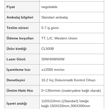
Fiyat
negotiable
Ambalaj bilgileri
Standart ambalaj
Teslim süresi
5-7 iş günü
Ödeme koşulları
TT, L/C, Western Union
Ürün kimliği
CL500B
Lazer Gücü
30W/40W/60W
İşaretleme hızı
≤12000 mm/sn
Denetleyici
10,2 İnç Dokunmatik Kontrol Cihazı
Üretim Hattı Hızı
0~130m/min (materyaline bağlı olarak)
110X110mm ((Standart) İsteğe
İşaret aralığı
bağlı:150X150mm,300X300mm