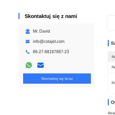
Skontaktuj się z nami
Mr. David
info@cotajet.com
S
86-27-88187887-23
N
N
Skontaktuj się teraz
Po
O
Atra