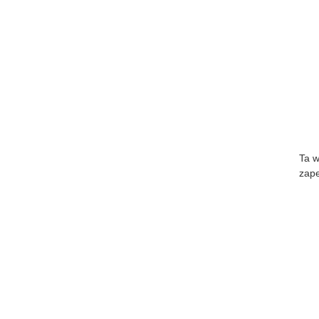
Ta w
zape