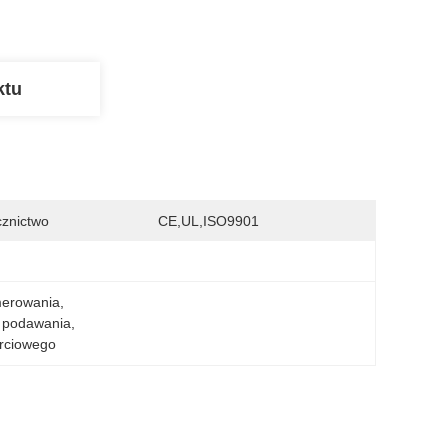
ktu
znictwo
CE,UL,ISO9901
merowania
, 
 podawania
, 
arciowego