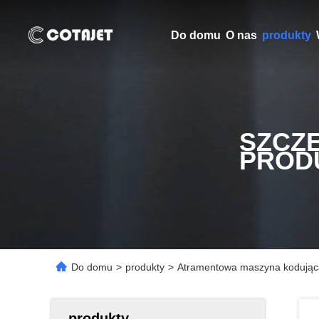
Do domu
O nas
produkty
SZCZ
PROD
Do domu
>
produkty
>
Atramentowa maszyna kodująca
produkty