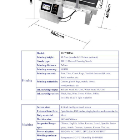
CO2-Lasermarkierungsmaschine
UV -Lasermarkierungsmaschine
Tj-Tintenstrahldrucker
Industrielle Tintenpatronen
Verpackungsmaschine
Industrieller UV-Drucker
Dauerdichte Versiegelungsmaschine