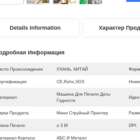
Details Information
Характер Про
одробная Информация
есто Происхождения
УХАНЬ, КИТАЙ
Фирм
ертификация
CE,Rohs,SGS
Номе
Машина Для Печати Даты 
атериал:
Иден
Годности
ирки Продукта:
Мини Струйный Принтер
Разм
лина Печати:
≤ 3 М
DPI:
атериал Корпуса:
АБС И Металл