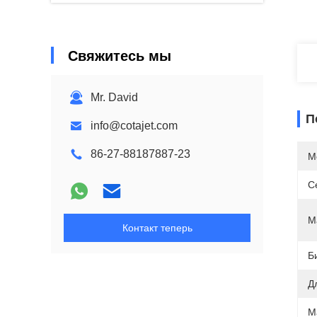
Свяжитесь мы
Mr. David
П
info@cotajet.com
86-27-88187887-23
М
С
М
Контакт теперь
Б
Д
М