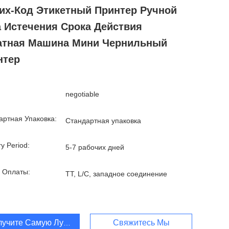
их-Код Этикетный Принтер Ручной
а Истечения Срока Действия
атная Машина Мини Чернильный
нтер
negotiable
артная Упаковка:
Стандартная упаковка
ry Period:
5-7 рабочих дней
 Оплаты:
TT, L/C, западное соединение
лучите Самую Лучшую Цену
Свяжитесь Мы