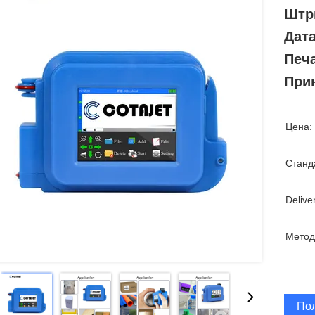
Штр
Дат
Печ
При
Цена:
Станд
Delive
Метод
По