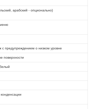
альский, арабский - опционально)
 меню
ж с предупреждением о низком уровне
ые поверхности
 белый
з конденсации