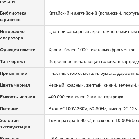
печати
Библиотека
Китайский и английский (испанский, португ
шрифтов
Интерфейс
Цветной сенсорный экран с многоязычным
оператора
Функция памяти
Хранит более 1000 текстовых фрагментов
Тип чернил
Встроенная печатающая головка и картрид
Применение
Пластик, стекло, металл, бумага, деревянн
Цвета чернил
Черный, красный, желтый, синий, зеленый,
Емкость чернил
400 000 символов 2 мм на картридж
Питание
Вход AC100V-260V, 50-60Hz; выход DC 12V
Условия
Температура 5-40°C, влажность 10-90% бе
эксплуатации
Внешние
USB, опционально датчик и синхронизатор