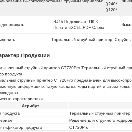
одирование Высокоскоростным Струйным Чернилом:
Линей
((240M/min).3
((120M/min)
RJ45 Подключает ПК К 
оддерживать:
Высо
Печати EXCEL,PDF Слова
ыделить:
Термальный струйный принтер
, 
Струйный
арактер Продукции
мышленный струйный принтер CT720Pro Термальный струйный прин
ор продукта
мальный струйный принтер CT720Pro предназначен для высокопрои
еменную информацию, такую ​​как даты, коды партий и штрих-коды,
изводства.
чевые характеристики
Атрибут
и продукта
Термальный струйный принтер 
ериал
Решение для струйного кодиро
нтификатор продукта
CT720Pro