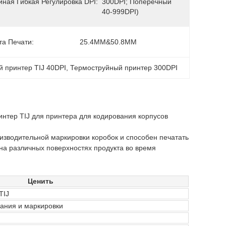
ная Гибкая Регулировка DPI:
300DPI; Поперечный 
00DPI 
40-999DPI)
та Печати:
25.4MM&50.8MM
 принтер TIJ 40DPI
, 
Термоструйный принтер 300DPI
тер TIJ для принтера для кодирования корпусов
зводительной маркировки коробок и способен печатать
 на различных поверхностях продукта во время
Ценить
TIJ
вания и маркировки