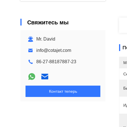
Свяжитесь мы
Mr. David
П
info@cotajet.com
86-27-88187887-23
М
С
Б
Контакт теперь
И