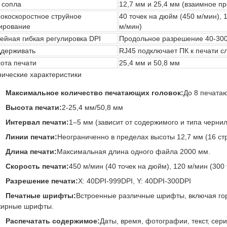
 сопла
12,7 мм и 25,4 мм (взаимное п
окоскоростное струйное
40 точек на дюйм (450 м/мин), 
ирование
м/мин)
ейная гибкая регулировка DPI
Продольное разрешение 40-300
держивать
RJ45 подключает ПК к печати с
ота печати
25,4 мм и 50,8 мм
нические характеристики
Максимальное количество печатающих головок:
До 8 печата
Высота печати:
2-25,4 мм/50,8 мм
Интервал печати:
1–5 мм (зависит от содержимого и типа чернил
Линии печати:
Неограниченно в пределах высоты 12,7 мм (16 ст
Длина печати:
Максимальная длина одного файла 2000 мм.
Скорость печати:
450 м/мин (40 точек на дюйм), 120 м/мин (300
Разрешение печати:
X: 40DPI-999DPI, Y: 40DPI-300DPI
Печатные шрифты:
Встроенные различные шрифты, включая го
жирные шрифты.
Распечатать содержимое:
Даты, время, фотографии, текст, се