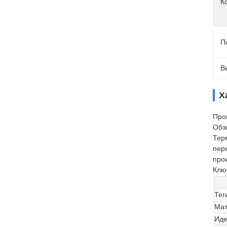
К
П
В
Х
Про
Обз
Тер
пер
про
Клю
Тег
Мат
Иде