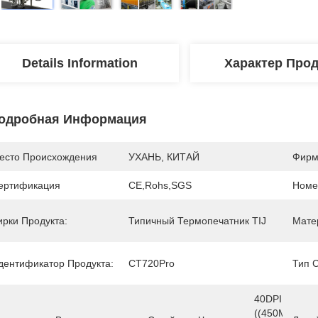
Details Information
Характер Про
одробная Информация
есто Происхождения
УХАНЬ, КИТАЙ
Фирм
ертификация
CE,Rohs,SGS
Номе
ирки Продукта:
Типичный Термопечатник TIJ
Мате
дентификатор Продукта:
CT720Pro
Тип 
40DPI 
((450M/min),1