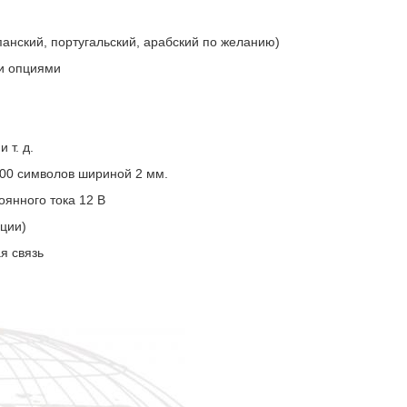
панский, португальский, арабский по желанию)
и опциями
 т. д.
000 символов шириной 2 мм.
оянного тока 12 В
ации)
я связь