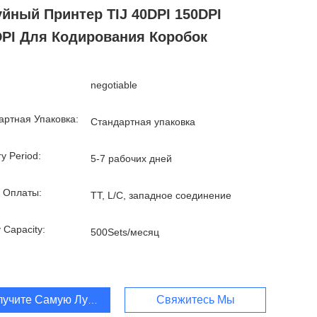
йный Принтер TIJ 40DPI 150DPI
DPI Для Кодирования Коробок
negotiable
артная Упаковка:
Стандартная упаковка
ry Period:
5-7 рабочих дней
 Оплаты:
TT, L/C, западное соединение
 Capacity:
500Sets/месяц
лучите Самую Лучшую Цену
Свяжитесь Мы