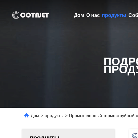
Дом
О нас
продукты
Соб
ПОДР
ПРОД
Дом
>
продукты
>
Промышленный термоструйный стр
продукты