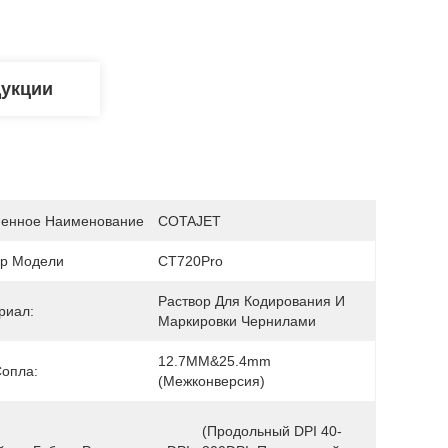
дукции
енное Наименование
COTAJET
р Модели
CT720Pro
Раствор Для Кодирования И 
риал:
Маркировки Чернилами
12.7MM&25.4mm 
Сопла:
(межконверсия)
(продольный DPI 40-
50DPI 