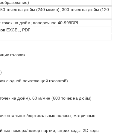
реобразование)
150 точек на дюйм (240 м/мин), 300 точек на дюйм (120
 точек на дюйм; поперечное 40-999DPI
лов EXCEL, PDF
ющих головок
)
рок с одной печатающей головкой)
 точек на дюйм), 60 м/мин (600 точек на дюйм)
ризонтальные/вертикальные полосы, матричные,
рийные номера/номер партии, штрих-коды, 2D-коды