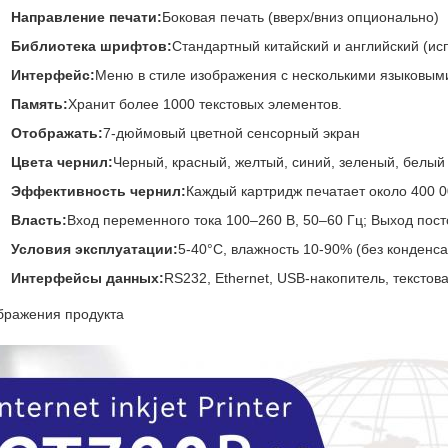
Направление печати:
Боковая печать (вверх/вниз опционально)
Библиотека шрифтов:
Стандартный китайский и английский (ис
Интерфейс:
Меню в стиле изображения с несколькими языковым
Память:
Хранит более 1000 текстовых элементов.
Отображать:
7-дюймовый цветной сенсорный экран
Цвета чернил:
Черный, красный, желтый, синий, зеленый, белый и
Эффективность чернил:
Каждый картридж печатает около 400 
Власть:
Вход переменного тока 100–260 В, 50–60 Гц; Выход пост
Условия эксплуатации:
5-40°C, влажность 10-90% (без конденс
Интерфейсы данных:
RS232, Ethernet, USB-накопитель, текстова
бражения продукта