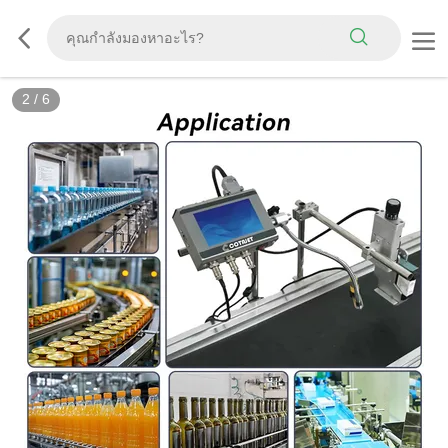
2
/
6