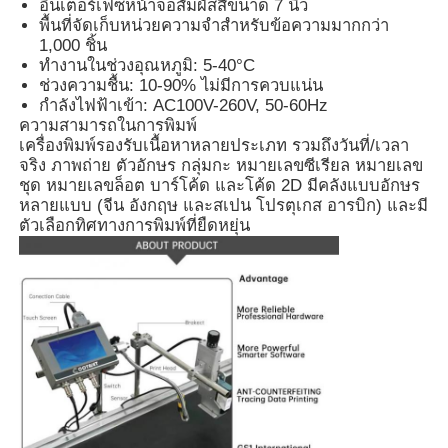
อินเตอร์เฟซหน้าจอสัมผัสสีขนาด 7 นิ้ว
พื้นที่จัดเก็บหน่วยความจำสำหรับข้อความมากกว่า
1,000 ชิ้น
ทัวร์โรงงาน
ทำงานในช่วงอุณหภูมิ: 5-40°C
ช่วงความชื้น: 10-90% ไม่มีการควบแน่น
กำลังไฟฟ้าเข้า: AC100V-260V, 50-60Hz
ควบคุมคุณภาพ
ความสามารถในการพิมพ์
เครื่องพิมพ์รองรับเนื้อหาหลายประเภท รวมถึงวันที่/เวลา
จริง ภาพถ่าย ตัวอักษร กลุ่มกะ หมายเลขซีเรียล หมายเลข
ติดต่อเรา
ชุด หมายเลขล็อต บาร์โค้ด และโค้ด 2D มีคลังแบบอักษร
หลายแบบ (จีน อังกฤษ และสเปน โปรตุเกส อารบิก) และมี
ตัวเลือกทิศทางการพิมพ์ที่ยืดหยุ่น
ข่าว
ขออ้าง
เครื่องไฟเบอร์เลเซอร์มาร์คกิ้ง
เครื่องหมายเลเซอร์มือ