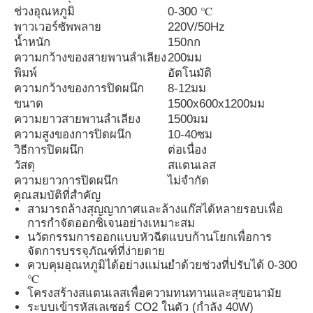
ช่วงอุณหภูมิ
0-300 ℃
พาวเวอร์ซัพพลาย
220V/50Hz
ทัวร์โรงงาน
น้ำหนัก
150กก
ความกว้างของสายพานลำเลียง
200มม
พิมพ์
อัตโนมัติ
ควบคุมคุณภาพ
ความกว้างของการปิดผนึก
8-12มม
ขนาด
1500x600x1200มม
ความยาวสายพานลำเลียง
1500มม
ติดต่อเรา
ความสูงของการปิดผนึก
10-40ซม
วิธีการปิดผนึก
ต่อเนื่อง
วัสดุ
สแตนเลส
ข่าว
ความยาวการปิดผนึก
ไม่จำกัด
คุณสมบัติที่สำคัญ
สามารถล้างสุญญากาศและล้างแก๊สได้หลายรอบเพื่อ
ขออ้าง
การกำจัดออกซิเจนอย่างเหมาะสม
นวัตกรรมการออกแบบหัวฉีดแบบก้านโยกเพื่อการ
จัดการบรรจุภัณฑ์ที่ง่ายดาย
เครื่องไฟเบอร์เลเซอร์มาร์คกิ้ง
ควบคุมอุณหภูมิได้อย่างแม่นยำด้วยช่วงที่ปรับได้ 0-300
℃
โครงสร้างสแตนเลสเพื่อความทนทานและสุขอนามัย
เครื่องหมายเลเซอร์มือ
ระบบเข้ารหัสเลเซอร์ CO2 ในตัว (กำลัง 40W)