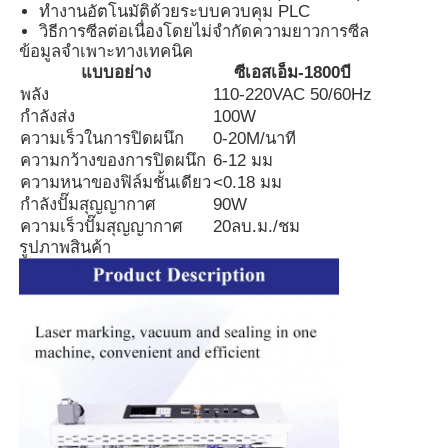
ทำงานอัตโนมัติด้วยระบบควบคุม PLC
วิธีการซีลต่อเนื่องโดยไม่จำกัดความยาวการซีล
ข้อมูลจำเพาะทางเทคนิค
เครื่องยิงเลเซอร์ CO2
แบบอย่าง
ซีเอสเอ็ม-1800บี
พลัง
110-220VAC 50/60Hz
กำลังส่ง
100W
เครื่องทำเครื่องหมายเลเซอร์ UV
ความเร็วในการปิดผนึก
0-20M/นาที
ความกว้างของการปิดผนึก
6-12 มม
เครื่องพิมพ์เจ็ต
ความหนาของฟิล์มชั้นเดียว
<0.18 มม
กำลังปั๊มสุญญากาศ
90W
ความเร็วปั๊มสุญญากาศ
20ลบ.ม./ชม
คาร์ทริจหมึกอุตสาหกรรม
รูปภาพสินค้า
เครื่องขนส่งเพจ
เครื่องพิมพ์ UV อุตสาหกรรม
เครื่องประปาต่อเนื่อง