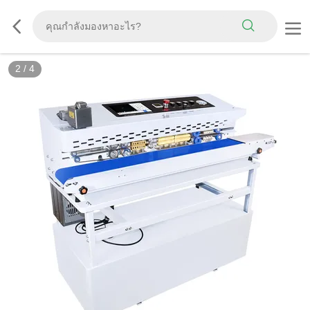
2
/
4