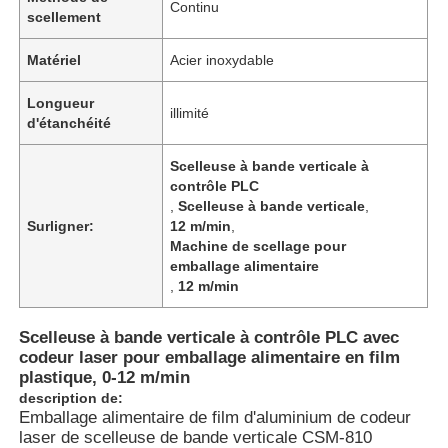
Continu
scellement
Matériel
Acier inoxydable
Longueur
illimité
d'étanchéité
Scelleuse à bande verticale à
contrôle PLC
,
Scelleuse à bande verticale
,
Surligner:
12 m/min
,
Machine de scellage pour
emballage alimentaire
,
12 m/min
Aperçu
Scelleuse à bande verticale à contrôle PLC avec
codeur laser pour emballage alimentaire en film
plastique, 0-12 m/min
Produits
description de:
Emballage alimentaire de film d'aluminium de codeur
laser de scelleuse de bande verticale CSM-810
A propos de nous