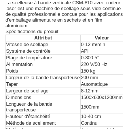
La scelleuse à bande verticale CSM-810 avec codeur
laser est une machine de scellage sous vide continue
de qualité professionnelle conçue pour les applications
Visite d'usine
d'emballage alimentaire en sachets et en film
aluminium.
Spécifications du produit
Contrôle de la qualité
Attribut
Valeur
Vitesse de scellage
0-12 m/min
Système de contrôle
API
Contact
Plage de température
0-300 ℃
Alimentation
220 V/50 Hz
Poids
150 kg
nouvelles
Largeur de la bande transporteuse
200 mm
Taper
Automatique
Demande de soumission
Largeur de scellage
8-12mm
Dimensions
1500x600x1200mm
Longueur de la bande
1500mm
Machine de marquage au laser à fibre
transporteuse
Hauteur d'étanchéité
10-40 cm
Méthode de scellement
Continu
machine tenue dans la main d'inscription de laser