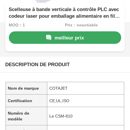
Scelleuse à bande verticale à contrôle PLC avec
codeur laser pour emballage alimentaire en film
plastique, 0-12 m/min
MOQ：1
Prix：negotiable
meilleur prix
DESCRIPTION DE PRODUIT
Nom de marque
COTAJET
Certification
CE,UL,ISO
Numéro de
Le CSM-810
modèle