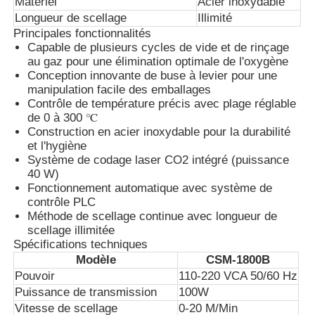
Matériel
Acier inoxydable
Longueur de scellage
Illimité
Principales fonctionnalités
Machine de marquage au laser au CO2
Capable de plusieurs cycles de vide et de rinçage
au gaz pour une élimination optimale de l'oxygène
Conception innovante de buse à levier pour une
Machine de marquage laser UV
manipulation facile des emballages
Contrôle de température précis avec plage réglable
de 0 à 300 ℃
imprimante jet d'encre
Construction en acier inoxydable pour la durabilité
et l'hygiène
Système de codage laser CO2 intégré (puissance
Cartouches d'encre industrielles
40 W)
Fonctionnement automatique avec système de
contrôle PLC
Machine de convoyeur à bande
Méthode de scellage continue avec longueur de
scellage illimitée
Spécifications techniques
Modèle
CSM-1800B
Imprimante UV industrielle
Pouvoir
110-220 VCA 50/60 Hz
Puissance de transmission
100W
Machine à sceller en continu
Vitesse de scellage
0-20 M/Min