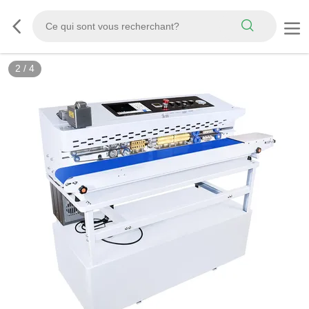
2
/
4