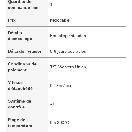
Quantité de
1
commande min
Prix
negotiable
Détails
Emballage standard
d'emballage
Délai de livraison
5-8 jours ouvrables
Conditions de
T/T, Western Union,
paiement
Vitesse
0-12m / min
d'étanchéité
Système de
API
contrôle
Plage de
0 à 300°C
température