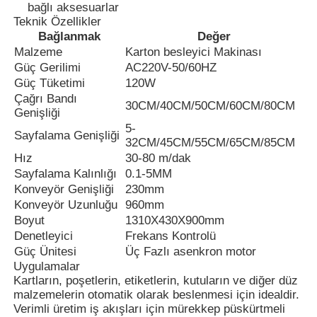
bağlı aksesuarlar
Teknik Özellikler
Bağlanmak
Değer
Malzeme
Karton besleyici Makinası
Güç Gerilimi
AC220V-50/60HZ
Güç Tüketimi
120W
Çağrı Bandı
30CM/40CM/50CM/60CM/80CM
Genişliği
5-
Sayfalama Genişliği
32CM/45CM/55CM/65CM/85CM
Hız
30-80 m/dak
Sayfalama Kalınlığı
0.1-5MM
Konveyör Genişliği
230mm
Konveyör Uzunluğu
960mm
Boyut
1310X430X900mm
Ana sayfa
Denetleyici
Frekans Kontrolü
Güç Ünitesi
Üç Fazlı asenkron motor
Uygulamalar
Ürünler
Kartların, poşetlerin, etiketlerin, kutuların ve diğer düz
malzemelerin otomatik olarak beslenmesi için idealdir.
Verimli üretim iş akışları için mürekkep püskürtmeli
Hakkımızda