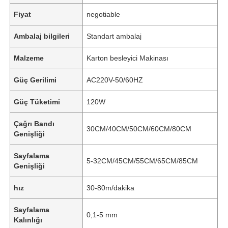
Fiyat
negotiable
Ambalaj bilgileri
Standart ambalaj
Malzeme
Karton besleyici Makinası
Güç Gerilimi
AC220V-50/60HZ
Güç Tüketimi
120W
Çağrı Bandı
30CM/40CM/50CM/60CM/80CM
Genişliği
Sayfalama
5-32CM/45CM/55CM/65CM/85CM
Genişliği
hız
30-80m/dakika
Sayfalama
0,1-5 mm
Kalınlığı