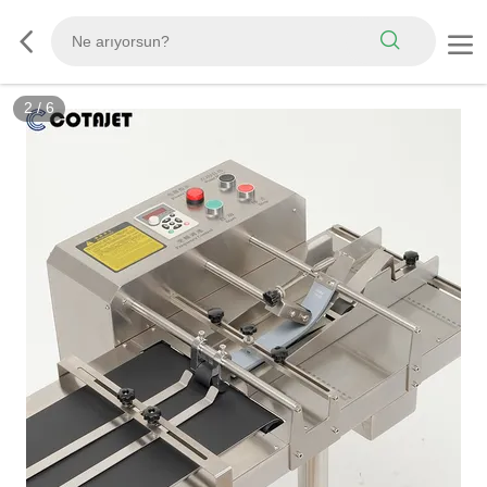
2
/
6