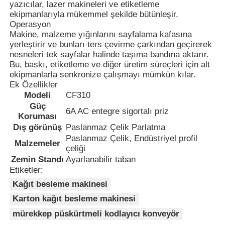
yazıcılar, lazer makineleri ve etiketleme
ekipmanlarıyla mükemmel şekilde bütünleşir.
Operasyon
Fabrika turu
Makine, malzeme yığınlarını sayfalama kafasına
yerleştirir ve bunları ters çevirme çarkından geçirerek
nesneleri tek sayfalar halinde taşıma bandına aktarır.
Kalite kontrol
Bu, baskı, etiketleme ve diğer üretim süreçleri için alt
ekipmanlarla senkronize çalışmayı mümkün kılar.
Ek Özellikler
Bize ulaşın
Modeli
CF310
Güç
6A AC entegre sigortalı priz
Koruması
Haberler
Dış görünüş
Paslanmaz Çelik Parlatma
Paslanmaz Çelik, Endüstriyel profil
Malzemeler
çeliği
Teklif isteği
Zemin Standı
Ayarlanabilir taban
Etiketler:
Kağıt besleme makinesi
Fiber Lazer İşaretleme Makinesi
Karton kağıt besleme makinesi
mürekkep püskürtmeli kodlayıcı konveyör
Elde tutulabilen lazer işaretleme makinesi