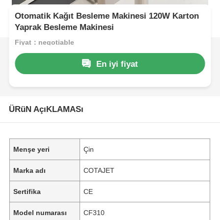
Otomatik Kağıt Besleme Makinesi 120W Karton
Yaprak Besleme Makinesi
Fiyat：negotiable
En iyi fiyat
ÜRüN AçıKLAMASı
Menşe yeri
Çin
Marka adı
COTAJET
Sertifika
CE
Model numarası
CF310