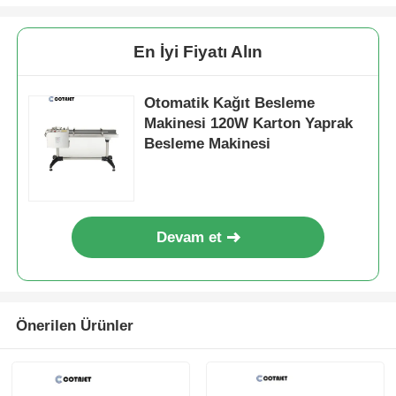
CO2 Lazer İşaretleme Makinesi
En İyi Fiyatı Alın
Otomatik Kağıt Besleme
UV Lazer İşaret Makinesi
Makinesi 120W Karton Yaprak
Besleme Makinesi
Tj mürekkep püskürtücüsü
Endüstriyel mürekkep kartuşları
Devam et
Kısayol taşıyıcı makinesi
Önerilen Ürünler
Endüstriyel UV yazıcı
Sürekli mühürleme makinesi