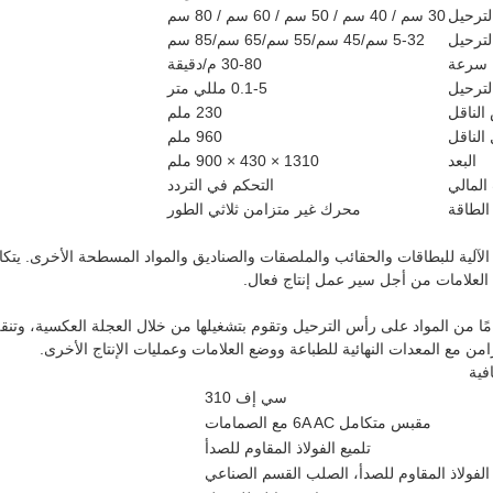
ترحيل
30 سم / 40 سم / 50 سم / 60 سم / 80 سم
ترحيل
5-32 سم/45 سم/55 سم/65 سم/85 سم
سرعة
30-80 م/دقيقة
ترحيل
0.1-5 مللي متر
لناقل
230 ملم
الناقل
960 ملم
البعد
1310 × 430 × 900 ملم
المالي
التحكم في التردد
الطاقة
محرك غير متزامن ثلاثي الطور
ة الآلية للبطاقات والحقائب والملصقات والصناديق والمواد المسطحة الأخرى. يتكا
لعلامات من أجل سير عمل إنتاج فعال.
امًا من المواد على رأس الترحيل وتقوم بتشغيلها من خلال العجلة العكسية، وتنق
امن مع المعدات النهائية للطباعة ووضع العلامات وعمليات الإنتاج الأخرى.
فية
سي إف 310
مقبس متكامل 6A AC مع الصمامات
تلميع الفولاذ المقاوم للصدأ
الفولاذ المقاوم للصدأ، الصلب القسم الصناعي