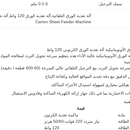
سمك الترحيل:
0.1-5 ملم
آلة تغذية الورق التلقائية,آلة تغذية الورق 120 واط,آلة تغذية ورق الكرتون
Carton Sheet Feeder Machine
الأوتوماتيكية آلة تغذية الورق الكرتوني 120 واط
ة الورق الأوتوماتيكية عالية الأداء هذه بتنظيم سرعة تحويل التردد لمعالجة المواد
سية
ة تحويل التردد مع الترحيل التلقائي عالي السرعة (60-600 قطعة / دقيقة)
 الدقيق مع دقة تحديد المواقع العالية وكفاءة الإنتاج
يكلي معياري لسهولة استبدال الأجزاء المتآكلة
ت الاختيارية بما في ذلك جهاز إزالة الكهرباء الساكنة وقادوس الاستقبال
نية
قيمة
مادة
ماكينة تغذية الكرتون
الطاقة
تيار متردد 220 فولت-50/60 هرتز
الطاقة
120 واط