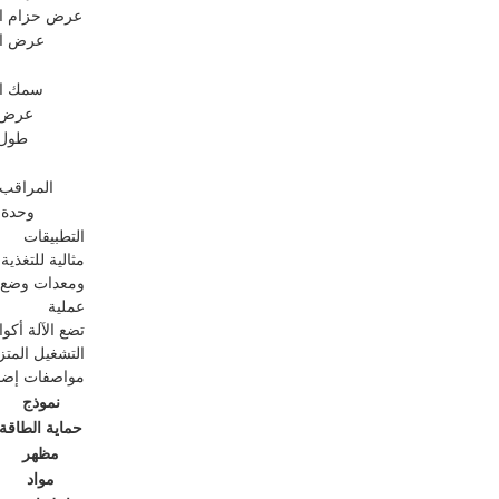
عرض حزام ال
عرض ال
سمك ال
عرض ا
طول 
المراقب 
وحدة 
التطبيقات
مثالية للتغذي
ومعدات وضع ا
عملية
تضع الآلة أكو
التشغيل المتز
مواصفات إضا
نموذج
حماية الطاقة
مظهر
مواد