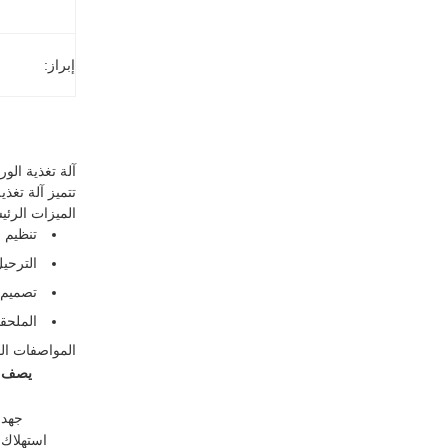
إبراز:
آلة تغذية الورق 
تتميز آلة تغذي
الميزات الرئي
تنظيم سرع
الترحيل
تصميم ه
الملحقا
المواصفات الف
يصف
جهد 
استهلاك 