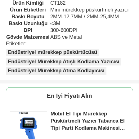
Ürün Kimliği
CT182
Ürün Etiketleri
Mini mürekkep püskürtmeli yazıcı
Baskı Boyutu
2MM-12,7MM / 2MM-25,4MM
Baskı Uzunluğu
≤3M
DPI
300-600DPI
Gövde Malzemesi
ABS ve Metal
Etiketler:
Endüstriyel mürekkep püskürtücüsü
Endüstriyel Mürekkep Atışlı Kodlama Yazıcısı
Endüstriyel Mürekkep Atma Kodlayıcısı
En İyi Fiyatı Alın
Mobil El Tipi Mürekkep
Püskürtmeli Yazıcı Tabanca El
Tipi Parti Kodlama Makinesi
Parti Numaraları İçin