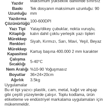
Maksimum yükseklik dahilinde sınırsız
Yazdır
Baskı
Tek dosyanın maksimum uzunluğu: 90
Uzunluğu
mm
Fabrika turu
Yazdırma
100-600DPI
Çözünürlüğü
Yazı Tipi
Yatay/dikey çubuklar, nokta vuruşlu,
Kalite kontrol
Kitaplığı
kalın dahil çoklu yerleşik yazı tipleri
Mürekkep
Siyah, Kırmızı, Sarı, Mavi, Yeşil, Beyaz
Renkleri
Bize ulaşın
Mürekkep
Kartuş başına 400.000 2 mm karakter
Kapasitesi
Çalışma
Haberler
5-40°C
Sıcaklığı
Nem Aralığı
%10-90 Yoğuşmasız
Boyutlar
36×24×20cm
Teklif isteği
Ağırlık
3.5kg
Uygulamalar
Bu el tipi yazıcı plastik, cam, metal, kağıt ve ahşap
Fiber Lazer İşaretleme Makinesi
gibi çeşitli yüzeylerde çalışır. Toplu kodlama, ürün
etiketleme ve endüstriyel markalama uygulamaları için
mükemmeldir.
Elde tutulabilen lazer işaretleme makinesi