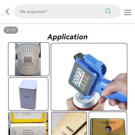
2
/
4