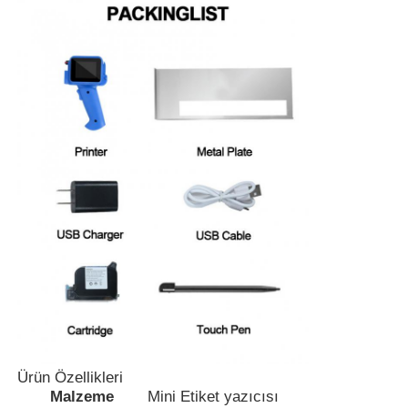
CO2 Lazer İşaretleme Makinesi
UV Lazer İşaret Makinesi
Tj mürekkep püskürtücüsü
Endüstriyel mürekkep kartuşları
Kısayol taşıyıcı makinesi
Endüstriyel UV yazıcı
Ürün Özellikleri
Sürekli mühürleme makinesi
Malzeme
Mini Etiket yazıcısı