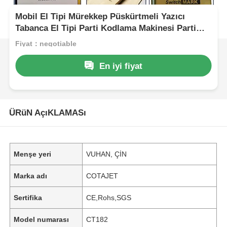
Mobil El Tipi Mürekkep Püskürtmeli Yazıcı
Tabanca El Tipi Parti Kodlama Makinesi Parti
Numaraları İçin
Fiyat：negotiable
En iyi fiyat
ÜRüN AçıKLAMASı
Menşe yeri
VUHAN, ÇİN
Marka adı
COTAJET
Sertifika
CE,Rohs,SGS
Model numarası
CT182