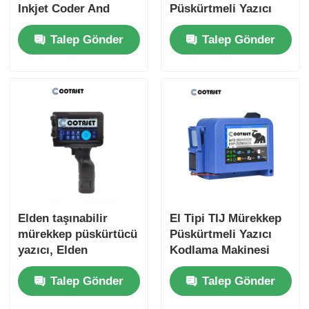
Inkjet Coder And
Püskürtmeli Yazıcı
Inkjet Marking
Hafif Küçük
Talep Gönder
Talep Gönder
Taşınabilir Mürekkep
Püskürtmeli Yazıcı
Elden taşınabilir
El Tipi TIJ Mürekkep
mürekkep püskürtücü
Püskürtmeli Yazıcı
yazıcı, Elden
Kodlama Makinesi
mürekkep püskürtücü
Mini Taşınabilir
Talep Gönder
Talep Gönder
seri kodlama
Mürekkep
makinesi
Püskürtmeli Yazıcı