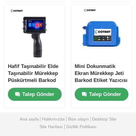
Hafif Taşınabilir Elde
Mini Dokunmatik
Taşınabilir Mürekkep
Ekran Mürekkep Jeti
Püskürtmeli Barkod
Barkod Etiket Yazıcısı
Yazıcı Mobil
Elde Kullanılabilir
Talep Gönder
Talep Gönder
Mürekkep
İptal Tarihi Yazdırma
Püskürtmeli Yazıcı
Makinesi Mini
Mürekkep Jeti
Yazıcısı
Ana sayfa
Hakkımızda
Bize ulaşın
Desktop Site
Site Haritası
Gizlilik Politikası