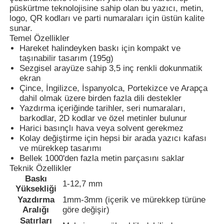
püskürtme teknolojisine sahip olan bu yazıcı, metin,
logo, QR kodları ve parti numaraları için üstün kalite
sunar.
Temel Özellikler
Hareket halindeyken baskı için kompakt ve
taşınabilir tasarım (195g)
Sezgisel arayüze sahip 3,5 inç renkli dokunmatik
ekran
Çince, İngilizce, İspanyolca, Portekizce ve Arapça
dahil olmak üzere birden fazla dili destekler
Yazdırma içeriğinde tarihler, seri numaraları,
barkodlar, 2D kodlar ve özel metinler bulunur
Harici basınçlı hava veya solvent gerekmez
Kolay değiştirme için hepsi bir arada yazıcı kafası
ve mürekkep tasarımı
Ana sayfa
Bellek 1000'den fazla metin parçasını saklar
Teknik Özellikler
Baskı
1-12,7 mm
Yüksekliği
Ürünler
Yazdırma
1mm-3mm (içerik ve mürekkep türüne
Aralığı
göre değişir)
Satırları
Hakkımızda