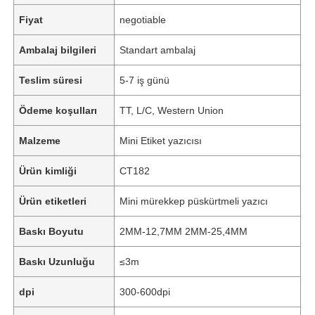
Fiyat
negotiable
Ambalaj bilgileri
Standart ambalaj
Teslim süresi
5-7 iş günü
Ödeme koşulları
TT, L/C, Western Union
Malzeme
Mini Etiket yazıcısı
Ürün kimliği
CT182
Ürün etiketleri
Mini mürekkep püskürtmeli yazıcı
Baskı Boyutu
2MM-12,7MM 2MM-25,4MM
Baskı Uzunluğu
≤3m
dpi
300-600dpi