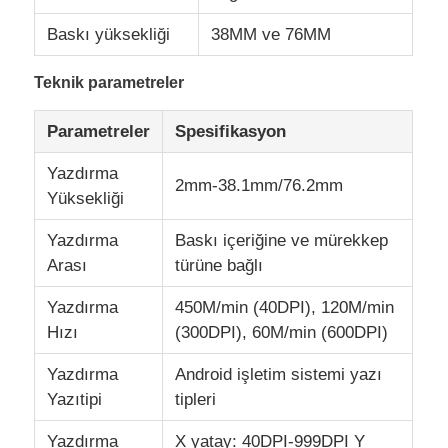
Baskı yüksekliği
38MM ve 76MM
CO2 Lazer İşaretleme Makinesi
Teknik parametreler
UV Lazer İşaret Makinesi
Parametreler
Spesifikasyon
Yazdırma
Tj mürekkep püskürtücüsü
2mm-38.1mm/76.2mm
Yüksekliği
Yazdırma
Baskı içeriğine ve mürekkep
Endüstriyel mürekkep kartuşları
Arası
türüne bağlı
Kısayol taşıyıcı makinesi
Yazdırma
450M/min (40DPI), 120M/min
Hızı
(300DPI), 60M/min (600DPI)
Endüstriyel UV yazıcı
Yazdırma
Android işletim sistemi yazı
Yazıtipi
tipleri
Sürekli mühürleme makinesi
Yazdırma
X yatay: 40DPI-999DPI Y