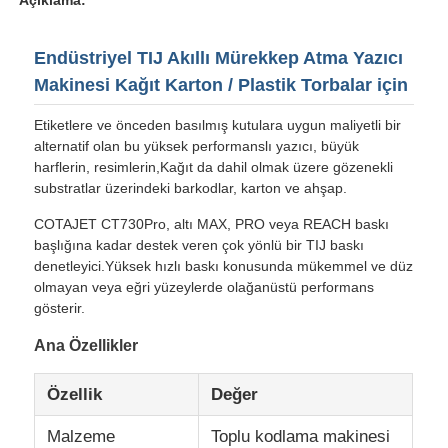
Endüstriyel TIJ Akıllı Mürekkep Atma Yazıcı
Makinesi Kağıt Karton / Plastik Torbalar için
Etiketlere ve önceden basılmış kutulara uygun maliyetli bir
alternatif olan bu yüksek performanslı yazıcı, büyük
harflerin, resimlerin,Kağıt da dahil olmak üzere gözenekli
substratlar üzerindeki barkodlar, karton ve ahşap.
COTAJET CT730Pro, altı MAX, PRO veya REACH baskı
başlığına kadar destek veren çok yönlü bir TIJ baskı
denetleyici.Yüksek hızlı baskı konusunda mükemmel ve düz
olmayan veya eğri yüzeylerde olağanüstü performans
gösterir.
Ana sayfa
Ana Özellikler
Ürünler
Özellik
Değer
Malzeme
Toplu kodlama makinesi
Hakkımızda