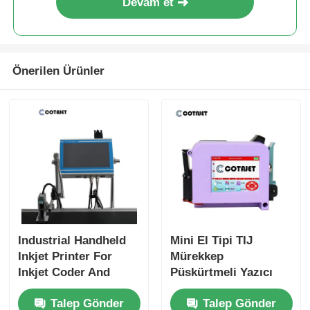
Devam et
Önerilen Ürünler
Industrial Handheld
Mini El Tipi TIJ
Inkjet Printer For
Mürekkep
Inkjet Coder And
Püskürtmeli Yazıcı
Inkjet Marking
Hafif Küçük
Talep Gönder
Talep Gönder
Taşınabilir Mürekkep