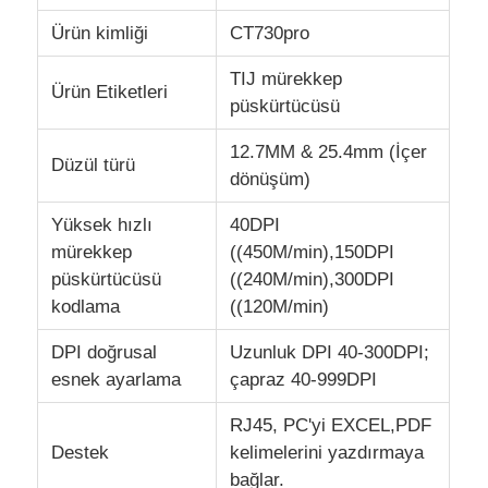
Ürün kimliği
CT730pro
Fabrika turu
TIJ mürekkep
Ürün Etiketleri
püskürtücüsü
Kalite kontrol
12.7MM & 25.4mm (İçer
Düzül türü
dönüşüm)
Bize ulaşın
Yüksek hızlı
40DPI
mürekkep
((450M/min),150DPI
Haberler
püskürtücüsü
((240M/min),300DPI
kodlama
((120M/min)
Teklif isteği
DPI doğrusal
Uzunluk DPI 40-300DPI;
esnek ayarlama
çapraz 40-999DPI
Fiber Lazer İşaretleme Makinesi
RJ45, PC'yi EXCEL,PDF
Destek
kelimelerini yazdırmaya
Elde tutulabilen lazer işaretleme makinesi
bağlar.