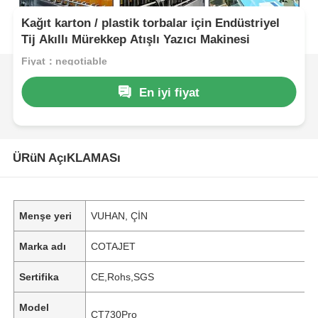
Kağıt karton / plastik torbalar için Endüstriyel
Tij Akıllı Mürekkep Atışlı Yazıcı Makinesi
Fiyat：negotiable
En iyi fiyat
ÜRüN AçıKLAMASı
Menşe yeri
VUHAN, ÇİN
Marka adı
COTAJET
Sertifika
CE,Rohs,SGS
Model
CT730Pro