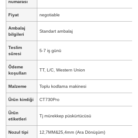
numarası
Fiyat
negotiable
Ambalaj
Standart ambalaj
bilgileri
Teslim
5-7 iş günü
süresi
Ödeme
TT, L/C, Western Union
koşulları
Malzeme
Toplu kodlama makinesi
Ürün kimliği
CT730Pro
Ürün
Tj mürekkep püskürtücüsü
etiketleri
Nozul tipi
12,7MM&25,4mm (Ara Dönüşüm)