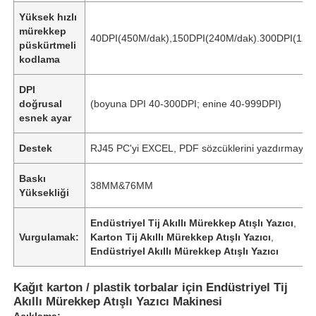
Yüksek hızlı
mürekkep
40DPI(450M/dak),150DPI(240M/dak).300DPI(120
püskürtmeli
kodlama
DPI
doğrusal
(boyuna DPI 40-300DPI; enine 40-999DPI)
esnek ayar
Destek
RJ45 PC'yi EXCEL, PDF sözcüklerini yazdırmaya 
Baskı
38MM&76MM
Yüksekliği
Endüstriyel Tij Akıllı Mürekkep Atışlı Yazıcı
,
Vurgulamak:
Karton Tij Akıllı Mürekkep Atışlı Yazıcı
,
Endüstriyel Akıllı Mürekkep Atışlı Yazıcı
Kağıt karton / plastik torbalar için Endüstriyel Tij
Akıllı Mürekkep Atışlı Yazıcı Makinesi
Açıklama: