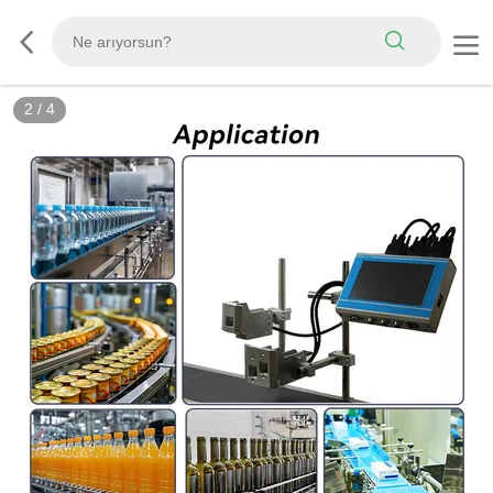
2
/
4