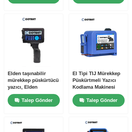
Püskürtmeli Yazıcı
Elden taşınabilir
El Tipi TIJ Mürekkep
mürekkep püskürtücü
Püskürtmeli Yazıcı
yazıcı, Elden
Kodlama Makinesi
mürekkep püskürtücü
Mini Taşınabilir
Talep Gönder
Talep Gönder
seri kodlama
Mürekkep
makinesi
Püskürtmeli Yazıcı