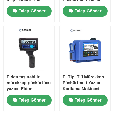
Inkjet Marking
Hafif Küçük
Talep Gönder
Talep Gönder
Taşınabilir Mürekkep
Püskürtmeli Yazıcı
Elden taşınabilir
El Tipi TIJ Mürekkep
mürekkep püskürtücü
Püskürtmeli Yazıcı
yazıcı, Elden
Kodlama Makinesi
mürekkep püskürtücü
Mini Taşınabilir
Talep Gönder
Talep Gönder
seri kodlama
Mürekkep
makinesi
Püskürtmeli Yazıcı