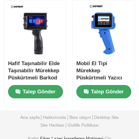
Hafif Taşınabilir Elde
Mobil El Tipi
Taşınabilir Mürekkep
Mürekkep
Püskürtmeli Barkod
Püskürtmeli Yazıcı
Yazıcı Mobil
Tabanca El Tipi Parti
Talep Gönder
Talep Gönder
Mürekkep
Kodlama Makinesi
Püskürtmeli Yazıcı
Parti Numaraları İçin
Ana sayfa
Hakkımızda
Bize ulaşın
Desktop Site
Site Haritası
Gizlilik Politikası
Kalite
Fiber Lazer İşaretleme Makinesi
Çin