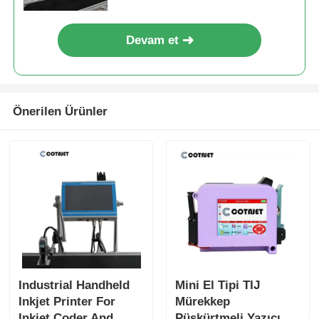
Devam et
Önerilen Ürünler
Industrial Handheld
Mini El Tipi TIJ
Inkjet Printer For
Mürekkep
Inkjet Coder And
Püskürtmeli Yazıcı