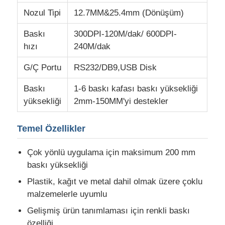
Nozul Tipi
12.7MM&25.4mm (Dönüşüm)
Fabrika turu
Baskı
300DPI-120M/dak/ 600DPI-
hızı
240M/dak
Kalite kontrol
G/Ç Portu
RS232/DB9,USB Disk
Baskı
1-6 baskı kafası baskı yüksekliği
Bize ulaşın
yüksekliği
2mm-150MM'yi destekler
Haberler
Temel Özellikler
Çok yönlü uygulama için maksimum 200 mm
Teklif isteği
baskı yüksekliği
Plastik, kağıt ve metal dahil olmak üzere çoklu
Fiber Lazer İşaretleme Makinesi
malzemelerle uyumlu
Gelişmiş ürün tanımlaması için renkli baskı
Elde tutulabilen lazer işaretleme makinesi
özelliği