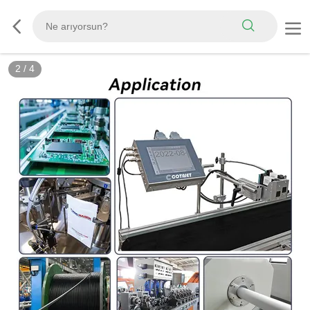
2
/
4