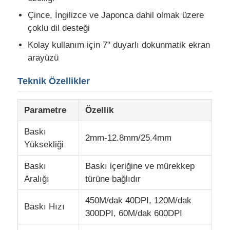
Çince, İngilizce ve Japonca dahil olmak üzere
CO2 Lazer İşaretleme Makinesi
çoklu dil desteği
Kolay kullanım için 7" duyarlı dokunmatik ekran
arayüzü
UV Lazer İşaret Makinesi
Teknik Özellikler
Tj mürekkep püskürtücüsü
Parametre
Özellik
Endüstriyel mürekkep kartuşları
Baskı
2mm-12.8mm/25.4mm
Yüksekliği
Kısayol taşıyıcı makinesi
Baskı
Baskı içeriğine ve mürekkep
Aralığı
türüne bağlıdır
Endüstriyel UV yazıcı
450M/dak 40DPI, 120M/dak
Baskı Hızı
300DPI, 60M/dak 600DPI
Sürekli mühürleme makinesi