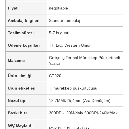
Fiyat
negotiable
Ambalaj bilgileri
Standart ambalaj
Teslim süresi
5-7 iş günü
Ödeme koşulları
TT, L/C, Western Union
Gelişmiş Termal Mürekkep Püskürtmeli
Malzeme
Yazıcı
Ürün kimliği
CT920
Ürün etiketleri
Tj mürekkep püskürtücüsü
Nozul tipi
12,7MM&25,4mm (Ara Dönüşüm)
Baskı hızı
300DPI-120M/dak/ 600DPI-240M/dak
G/Ç Bağlantı
RS232/DB9, USB Diski