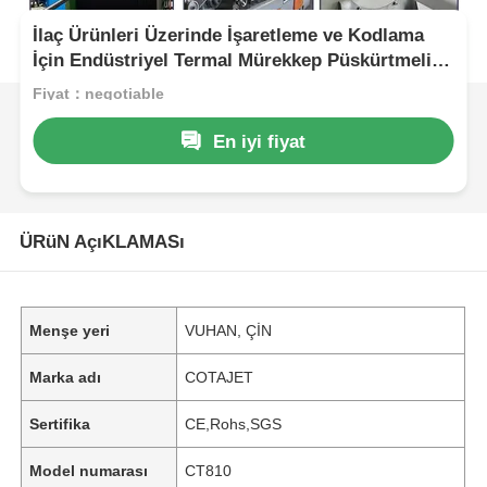
İlaç Ürünleri Üzerinde İşaretleme ve Kodlama
İçin Endüstriyel Termal Mürekkep Püskürtmeli
Yazıcı
Fiyat：negotiable
En iyi fiyat
ÜRüN AçıKLAMASı
Menşe yeri
VUHAN, ÇİN
Marka adı
COTAJET
Sertifika
CE,Rohs,SGS
Model numarası
CT810