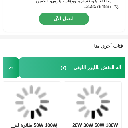
منطقة هونغشان، ووهان، هوبي، الصين
13585784887
اتصل الآن
فئات أخرى منا
(7)
آلة النقش بالليزر الليفي
20W 30W 50W 100W
50W 100W طائرة ليزر