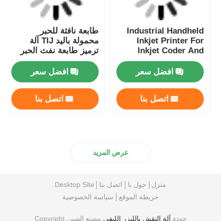
Industrial Handheld
طابعة نافثة للحبر
Inkjet Printer For
محمولة باليد TIJ آلة
Inkjet Coder And
ترميز طابعة نفث الحبر
Inkjet Marking
صغيرة محمولة
افضل سعر
افضل سعر
اتصل بنا
اتصل بنا
عرض المزيد
منزل
حول نا
اتصل بنا
Desktop Site
خريطة الموقع
سياسة الخصوصية
جودة
آلة النقش بالليزر الليفي
مصنع الصين.Copyright