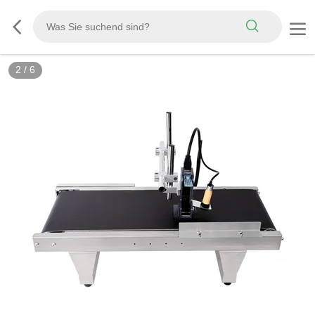
2
/
6