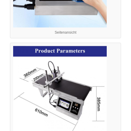
Fabrik Tour
Seitenansicht
Qualitätskontrolle
Kontakt
Nachrichten
Referenzen
Maschine zum Markieren mit Faserlaser
Handlaser-Markierungsmaschine