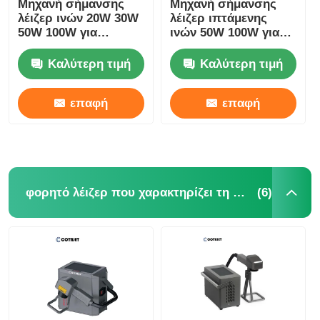
Μηχανή σήμανσης
Μηχανή σήμανσης
λέιζερ ινών 20W 30W
λέιζερ ιπτάμενης
50W 100W για
ινών 50W 100W για
εκτύπωση σε
ανοξείδωτο χάλυβα /
κάλυμμα μετάλλου /
ιατρικές συσκευές
Καλύτερη τιμή
Καλύτερη τιμή
αλουμινίου
επαφή
επαφή
(6)
φορητό λέιζερ που χαρακτηρίζει τη μηχανή