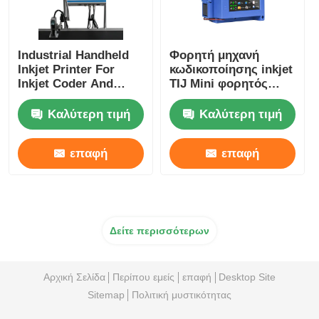
Industrial Handheld
Φορητή μηχανή
Inkjet Printer For
κωδικοποίησης inkjet
Inkjet Coder And
TIJ Mini φορητός
Inkjet Marking
εκτυπωτής inkjet
Καλύτερη τιμή
Καλύτερη τιμή
επαφή
επαφή
Δείτε περισσότερων
Αρχική Σελίδα
Περίπου εμείς
επαφή
Desktop Site
Sitemap
Πολιτική μυστικότητας