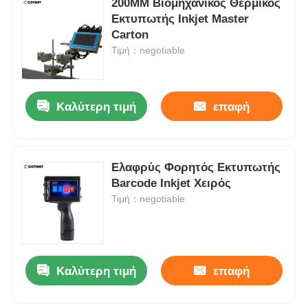
200MM Βιομηχανικός Θερμικός
Εκτυπωτής Inkjet Master
Carton
Τιμή：negotiable
Καλύτερη τιμή
επαφή
Ελαφρύς Φορητός Εκτυπωτής
Barcode Inkjet Χειρός
Τιμή：negotiable
Καλύτερη τιμή
επαφή