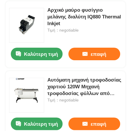
Αρχικό μαύρο φυσίγγιο
μελάνης διαλύτη IQ880 Thermal
Inkjet
Τιμή：negotiable
Καλύτερη τιμή
επαφή
Αυτόματη μηχανή τροφοδοσίας
χαρτιού 120W Μηχανή
Αρχική Σελίδα
τροφοδοσίας φύλλων από
χαρτόνι
Τιμή：negotiable
Προϊόντα
Καλύτερη τιμή
επαφή
Βιομηχανικός Θερμικός Εκτυπωτής Inkjet για Σήμανση και Κωδικοποίηση σε Φαρμακευτικά Προϊόντα
Σχετικά με εμάς