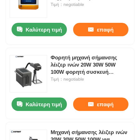
240V
Τιμή：negotiable
Καλύτερη τιμή
επαφή
Φορητή μηχανή σήμανσης
λέιζερ ινών 20W 30W 50W
100W φορητή συσκευή
σήμανσης λέιζερ για μέταλλο
Τιμή：negotiable
Καλύτερη τιμή
επαφή
Μηχανή σήμανσης λέιζερ ινών
20W 30W 50W 100W για