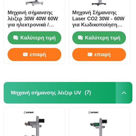
Μηχανή σήμανσης
Μηχανή Σήμανσης
λέιζερ 30W 40W 60W
Laser CO2 30W - 60W
για ηλεκτρονικά /
για Κωδικοποίηση
φαρμακευτικά
Φιαλών σε Γραμμή
προϊόντα
Παραγωγής
Καλύτερη τιμή
Καλύτερη τιμή
επαφή
επαφή
(7)
Μηχανή σήμανσης λέιζερ UV