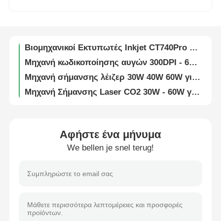
Βιομηχανικός Θερμικός Εκτυπωτής Inkjet TIJ Αυτόματη Μηχανή Κωδικοποίησης Inkjet με Κωδικοποίηση LOT
Μηχανή κωδικοποίησης ημερομηνιών για βιομηχανικούς Inkjet εκτυπωτές
Γύρος εργοστασίων
Βιομηχανικοί Εκτυπωτές Inkjet CT740Pro για Ετικέτες, Barcode και Μεγάλα Γράμματα
Μηχανή κωδικοποίησης αυγών 300DPI - 600DPI / Εκτυπωτής Inkjet αυγών με εκτύπωση σε αυγά και χαρτοκιβώτια αυγών
Ποιοτικός έλεγχος
Μηχανή σήμανσης λέιζερ 30W 40W 60W για ηλεκτρονικά / φαρμακευτικά προϊόντα
Μηχανή Σήμανσης Laser CO2 30W - 60W για Κωδικοποίηση Φιαλών σε Γραμμή Παραγωγής
επαφή
Μηχανή σήμανσης βιομηχανικού λέιζερ CO2 με σήμανση ημερομηνίας για μπουκάλι PET
Ιπτάμενη μηχανή σήμανσης λέιζερ CO2 220V 50HZ με κωδικοποίηση / σήμανση
Νέα
Μηχάνημα σήμανσης λέιζερ CO2 Flying αλουμινίου 30W 40W 60W Αυτόματη αμμοβολή οξείδωση
Αφήστε ένα μήνυμα
Μηχανή σήμανσης λέιζερ ιπτάμενης ινών 50W 100W για ανοξείδωτο χάλυβα / ιατρικές συσκευές
We bellen je snel terug!
Ζητήστε ένα απόσπασμα
Μηχανή σήμανσης λέιζερ μεταλλικών ινών 1064nm 20W 30W 50W 100W για σωλήνες
COTAJET Μηχανή σήμανσης λέιζερ ινών 50W 100W Αντιδιαβρωτική Σκληρότητα
Μηχανή σήμανσης με λέιζερ ινών
0-130m/min Στατική μηχανή σήμανσης λέιζερ ινών 1064nm για πλαστικά / πινακίδες
Μηχανή σήμανσης λέιζερ UV 3W 5W 10W για ευέλικτες ταινίες / άκαμπτα πλαστικά 220V 50HZ
φορητό λέιζερ που χαρακτηρίζει τη μηχανή
Βιομηχανική συσκευή εκτύπωσης λέιζερ UV, συσκευή σήμανσης λέιζερ UV