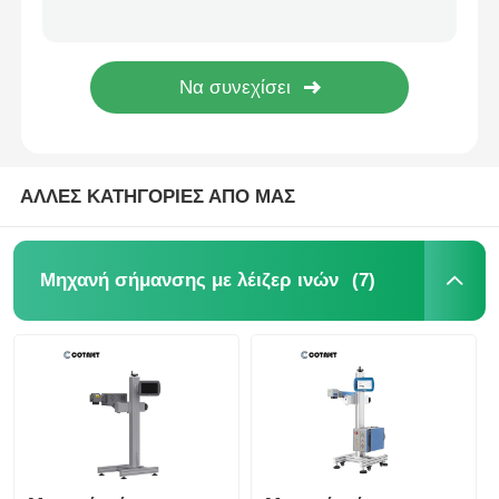
3W 5W 10W UV Laser Coder Machine για εκτύπωση ημερομηνίας λήξης
Μηχανή σήμανσης λέιζερ CO2
Μηχανή Σήμανσης UV Laser 10W Flying Ψυχρής Επεξεργασίας 110X110mm 200X100mm
CL600B 400W CO2 Μηχανή Σήμανσης Laser Flying Films Foils Flexibility Simple
Μηχανή κωδικοποίησης λέιζερ UV 3W 5W 10W Λέιζερ εκτυπωτής για εκτύπωση σε ξύλο
Μηχανή σήμανσης λέιζερ UV
ΑΛΛΕΣ ΚΑΤΗΓΟΡΙΕΣ ΑΠΟ ΜΑΣ
Τύπο μελυκό
Βιομηχανικά φυσίγγια μελάνης
(7)
Μηχανή σήμανσης με λέιζερ ινών
Μηχανή μεταφοράς σελίδων
Βιομηχανικός UV εκτυπωτής
Μηχανή συνεχούς σφράγισης