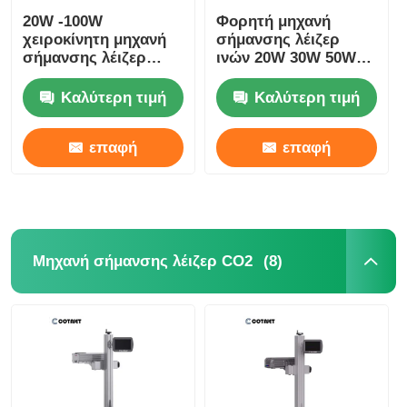
20W -100W
Φορητή μηχανή
χειροκίνητη μηχανή
σήμανσης λέιζερ
σήμανσης λέιζερ
ινών 20W 30W 50W
φορητή μηχανή
100W φορητή
κωδικοποίησης
συσκευή σήμανσης
Καλύτερη τιμή
Καλύτερη τιμή
λέιζερ
λέιζερ για μέταλλο
επαφή
επαφή
(8)
Μηχανή σήμανσης λέιζερ CO2