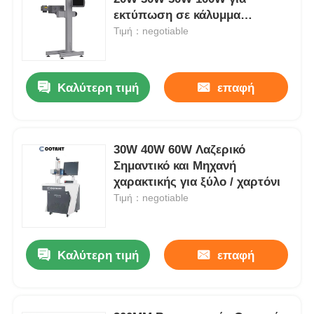
εκτύπωση σε κάλυμμα
μετάλλου / αλουμινίου
Τιμή：negotiable
Καλύτερη τιμή
επαφή
30W 40W 60W Λαζερικό
Σημαντικό και Μηχανή
χαρακτικής για ξύλο / χαρτόνι
Τιμή：negotiable
Καλύτερη τιμή
επαφή