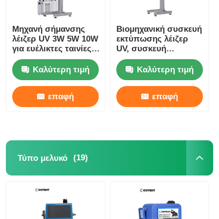
Μηχανή σήμανσης
Βιομηχανική συσκευή
λέιζερ UV 3W 5W 10W
εκτύπωσης λέιζερ
για ευέλικτες ταινίες /
UV, συσκευή
άκαμπτα πλαστικά
σήμανσης λέιζερ UV
220V 50HZ
Καλύτερη τιμή
Καλύτερη τιμή
επαφή
επαφή
(19)
Τύπο μελυκό