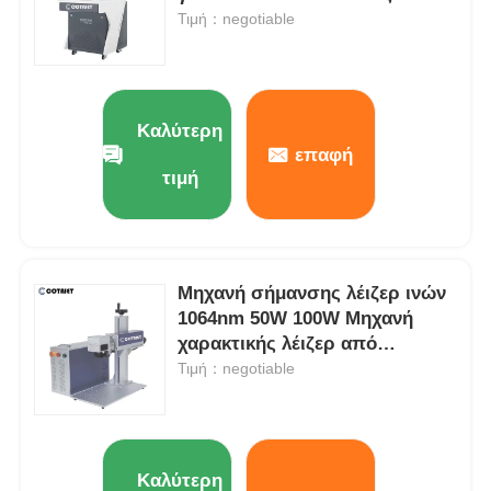
Τιμή：negotiable
Καλύτερη
επαφή
τιμή
Μηχανή σήμανσης λέιζερ ινών
1064nm 50W 100W Μηχανή
χαρακτικής λέιζερ από
Αρχική Σελίδα
ανοξείδωτο χάλυβα
Τιμή：negotiable
Προϊόντα
Καλύτερη
Σχετικά με εμάς