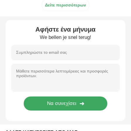
Δείτε περισσότερων
Μηχανή σήμανσης λέιζερ CO2
Αφήστε ένα μήνυμα
Μηχανή σήμανσης λέιζερ UV
We bellen je snel terug!
Τύπο μελυκό
Βιομηχανικά φυσίγγια μελάνης
Μηχανή μεταφοράς σελίδων
Βιομηχανικός UV εκτυπωτής
Μηχανή συνεχούς σφράγισης