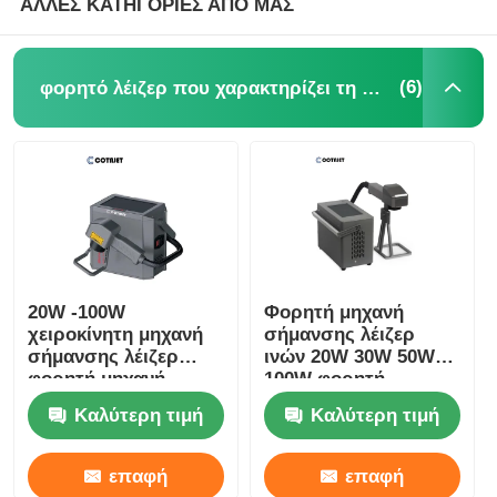
ΑΛΛΕΣ ΚΑΤΗΓΟΡΙΕΣ ΑΠΟ ΜΑΣ
(6)
φορητό λέιζερ που χαρακτηρίζει τη μηχανή
20W -100W
Φορητή μηχανή
χειροκίνητη μηχανή
σήμανσης λέιζερ
σήμανσης λέιζερ
ινών 20W 30W 50W
φορητή μηχανή
100W φορητή
κωδικοποίησης
συσκευή σήμανσης
Καλύτερη τιμή
Καλύτερη τιμή
λέιζερ
λέιζερ για μέταλλο
επαφή
επαφή