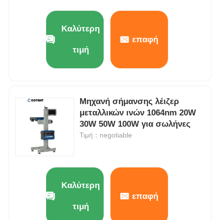
Καλύτερη
επαφή
τιμή
Μηχανή σήμανσης λέιζερ
μεταλλικών ινών 1064nm 20W
30W 50W 100W για σωλήνες
Τιμή：negotiable
Καλύτερη
επαφή
τιμή