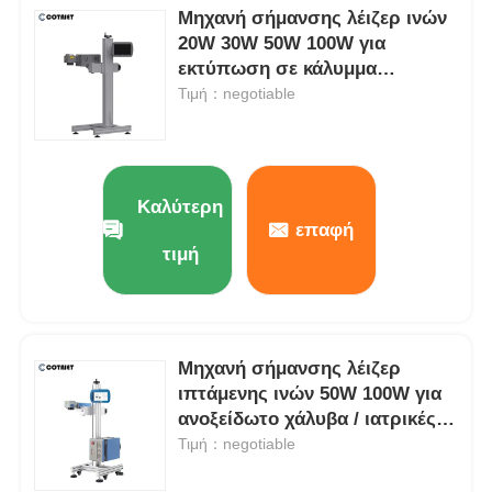
Μηχανή σήμανσης λέιζερ ινών
20W 30W 50W 100W για
εκτύπωση σε κάλυμμα
μετάλλου / αλουμινίου
Τιμή：negotiable
Καλύτερη
επαφή
τιμή
Μηχανή σήμανσης λέιζερ
ιπτάμενης ινών 50W 100W για
ανοξείδωτο χάλυβα / ιατρικές
συσκευές
Τιμή：negotiable