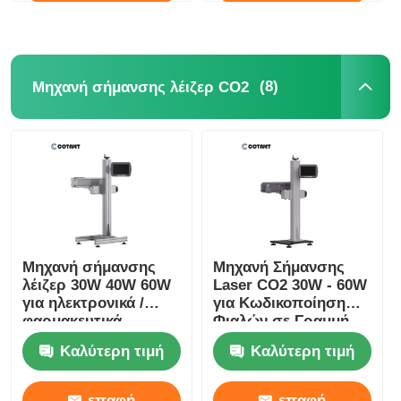
(8)
Μηχανή σήμανσης λέιζερ CO2
Μηχανή σήμανσης
Μηχανή Σήμανσης
λέιζερ 30W 40W 60W
Laser CO2 30W - 60W
για ηλεκτρονικά /
για Κωδικοποίηση
φαρμακευτικά
Φιαλών σε Γραμμή
προϊόντα
Παραγωγής
Καλύτερη τιμή
Καλύτερη τιμή
επαφή
επαφή