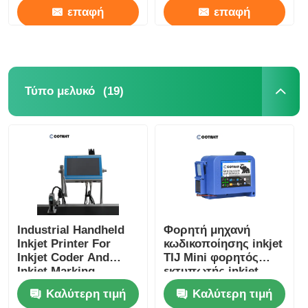
επαφή
επαφή
(19)
Τύπο μελυκό
Industrial Handheld
Φορητή μηχανή
Inkjet Printer For
κωδικοποίησης inkjet
Inkjet Coder And
TIJ Mini φορητός
Inkjet Marking
εκτυπωτής inkjet
Καλύτερη τιμή
Καλύτερη τιμή