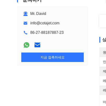
Mr. David
info@cotajet.com
86-27-88187887-23
상
원
지금 접촉하세요
제
레
레
마