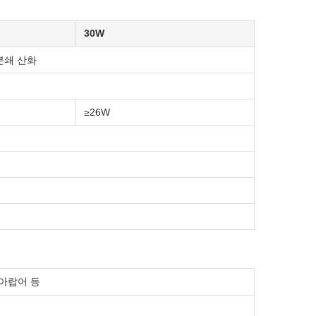
30W
분쇄 산화
≥26W
 아랍어 등