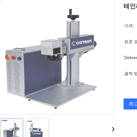
테인리
가격:
표준 
Delive
결제 
최