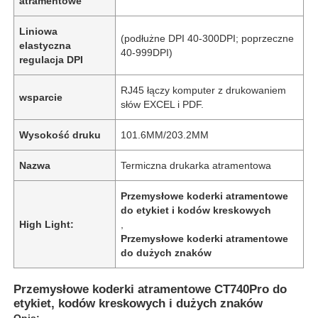
atramentowe
Liniowa
(podłużne DPI 40-300DPI; poprzeczne
elastyczna
40-999DPI)
regulacja DPI
RJ45 łączy komputer z drukowaniem
wsparcie
słów EXCEL i PDF.
Wysokość druku
101.6MM/203.2MM
Nazwa
Termiczna drukarka atramentowa
Przemysłowe koderki atramentowe
do etykiet i kodów kreskowych
High Light:
,
Przemysłowe koderki atramentowe
do dużych znaków
Przemysłowe koderki atramentowe CT740Pro do
etykiet, kodów kreskowych i dużych znaków
Opis: