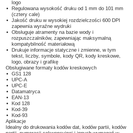
logo
Regulowana wysokość druku od 1 mm do 101 mm
(cztery cale)
Maszyna do znakowania laserowego CO2
Jakość druku w wysokiej rozdzielczości 600 DPI
zapewnia wyraźne wydruki
Obsługuje atramenty na bazie wody i
UV Maszyna oznaczania laserowego
rozpuszczalników, zapewniając maksymalną
kompatybilność materiałową
Drukuje informacje statyczne i zmienne, w tym
drukarka atramentowa
tekst, liczby, symbole, kody QR, kody kreskowe,
logo, obrazy i grafikę
Obsługiwane formaty kodów kreskowych
Kartusze atramentowe przemysłowe
GS1 128
UPC-A
UPC-E
Maszyna przenośnikowa
Datamatryca
EAN-13
Kod 128
Kod-39
Printer UV przemysłowy
Kod-93
Aplikacje
Idealny do drukowania kodów dat, kodów partii, kodów
Maszyna do ciągłego uszczelniania