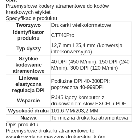
Przemysłowe kodery atramentowe do kodów
kreskowych etykiet
Specyfikacje produktu
Tworzywo
Drukarki wielkoformatowe
Identyfikator
CT740Pro
produktu
12,7 mm i 25,4 mm (konwersja
Typ dyszy
interkonwersyjna)
Szybkie
40 DPI (450 M/min), 150 DPI (240
kodowanie
M/min), 300 DPI (120 M/min)
atramentowe
Liniowa
Podłużne DPI 40-300DPI;
elastyczna
poprzeczna 40-999DPI
regulacja DPI
Dom
RJ45 łączy komputer z
Wsparcie
drukowaniem słów EXCEL i PDF
Wysokość druku
101,6 MM/203,2 MM
Produkty
Nazwa
Termiczna drukarka atramentowa
Opis produktu
Przemysłowe drukarki atramentowe to
O nas
wysokowydajne maszyny drukarskie, które