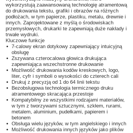
wykorzystują zaawansowaną technologię atramentową
do drukowania tekstu, grafiki i obrazów na różnych
podłożach, w tym papierze, plastiku, metalu, drewnie i
Wycieczka po fabryce
innych. Zaprojektowane z myślą o środowiskach
przemysłowych, drukarki te zapewniają duże nakłady i
trwałe wydruki.
Kontrola jakości
Kluczowe funkcje
7-calowy ekran dotykowy zapewniający intuicyjną
obsługę
Skontaktuj się z nami
Zszywana czterocalowa głowica drukująca
zapewniająca wszechstronne drukowanie
Możliwość drukowania kodów kreskowych, logo,
Aktualności
liter, cyfr i symboli o wysokości do czterech cali
Drukuj z precyzją od 1 do 64 linii tekstu
Bezobsługowa technologia termicznego druku
Poprosić o wycenę
atramentowego skracająca przestoje
Kompatybilny ze wszystkimi rodzajami materiałów,
w tym z tworzywami sztucznymi, szkłem, rurami,
Maszyna do znakowania laserem światłowodowym
metalem, aluminium, pudełkami, papierem i
betonem
Obsługa wielu języków, w tym angielskiego i innych
Możliwość drukowania innych języków jako plików
Przenośna maszyna do oznakowania laserowego