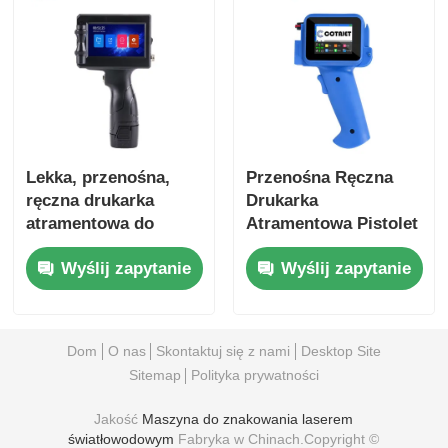
Lekka, przenośna,
Przenośna Ręczna
ręczna drukarka
Drukarka
atramentowa do
Atramentowa Pistolet
kodów kreskowych
Ręczny Koder Partii
Wyślij zapytanie
Wyślij zapytanie
do Numerów Partii
Dom
O nas
Skontaktuj się z nami
Desktop Site
Sitemap
Polityka prywatności
Jakość
Maszyna do znakowania laserem
światłowodowym
Fabryka w Chinach.Copyright ©