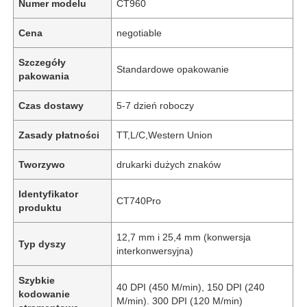
Numer modelu
CT960
Cena
negotiable
Szczegóły
Standardowe opakowanie
pakowania
Czas dostawy
5-7 dzień roboczy
Zasady płatności
TT,L/C,Western Union
Tworzywo
drukarki dużych znaków
Identyfikator
CT740Pro
produktu
12,7 mm i 25,4 mm (konwersja
Typ dyszy
interkonwersyjna)
Szybkie
40 DPI (450 M/min), 150 DPI (240
kodowanie
M/min). 300 DPI (120 M/min)