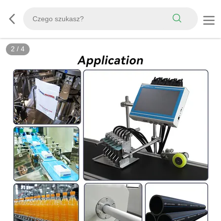
2
/
4