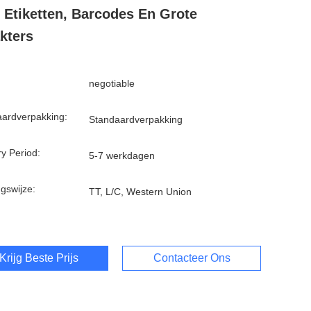
 Etiketten, Barcodes En Grote
kters
negotiable
ardverpakking:
Standaardverpakking
ry Period:
5-7 werkdagen
ngswijze:
TT, L/C, Western Union
Krijg Beste Prijs
Contacteer Ons