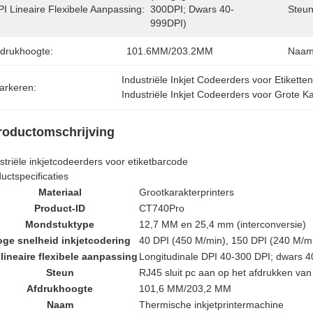
I Lineaire Flexibele Aanpassing:
300DPI; Dwars 40-
Steun
999DPI)
fdrukhoogte:
101.6MM/203.2MM
Naam
Industriële Inkjet Codeerders voor Etikett
arkeren:
Industriële Inkjet Codeerders voor Grote K
roductomschrijving
striële inkjetcodeerders voor etiketbarcode
uctspecificaties
Materiaal
Grootkarakterprinters
Product-ID
CT740Pro
Mondstuktype
12,7 MM en 25,4 mm (interconversie)
ge snelheid inkjetcodering
40 DPI (450 M/min), 150 DPI (240 M/m
 lineaire flexibele aanpassing
Longitudinale DPI 40-300 DPI; dwars 
Steun
RJ45 sluit pc aan op het afdrukken v
Afdrukhoogte
101,6 MM/203,2 MM
Naam
Thermische inkjetprintermachine