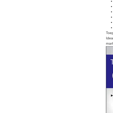
Toe
Idea
mark