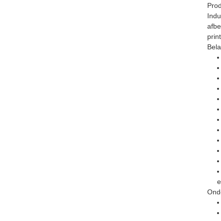
Prod
Indu
afbe
prin
Bela
e
Ond