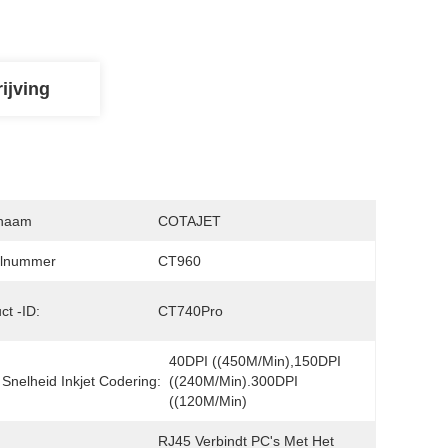
ijving
naam
COTAJET
lnummer
CT960
ct -ID:
CT740Pro
40DPI ((450M/min),150DPI 
Snelheid Inkjet Codering:
((240M/min).300DPI 
((120M/min)
RJ45 Verbindt PC's Met Het 