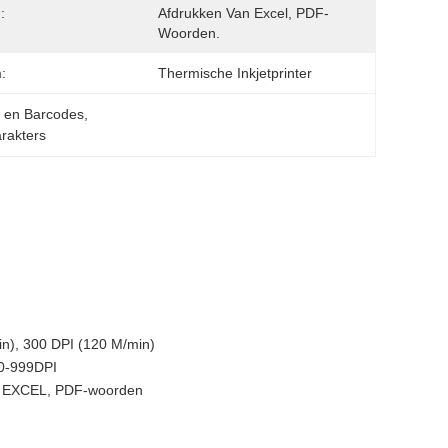
:
Afdrukken Van Excel, PDF-
Woorden.
:
Thermische Inkjetprinter
en en Barcodes
, 
arakters
in), 300 DPI (120 M/min)
40-999DPI
an EXCEL, PDF-woorden