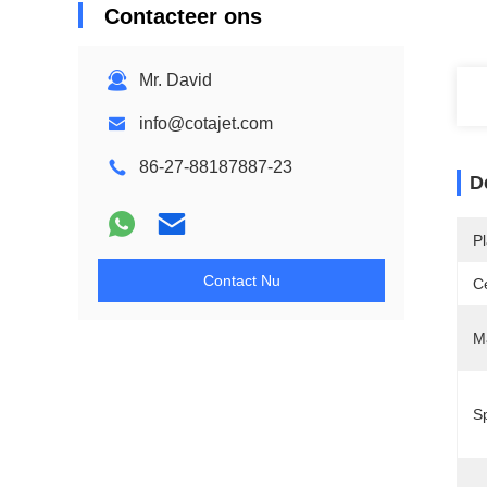
Contacteer ons
Mr. David
info@cotajet.com
86-27-88187887-23
D
P
Contact Nu
Ce
Ma
S