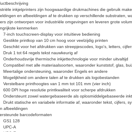
uctbeschrijving
striële inkjetprinters zijn hoogwaardige drukmachines die gebruik mak
eldingen en afbeeldingen af ​​te drukken op verschillende substraten, w
ters zijn ontworpen voor industriële omgevingen en leveren grote vo
ngrijkste kenmerken
7-inch touchscreen-display voor intuïtieve bediening
Gestikte printkop van 10 cm hoog voor veelzijdig printen
Geschikt voor het afdrukken van streepjescodes, logo's, letters, ci
Druk 1 tot 64 regels tekst nauwkeurig af
Onderhoudsvrije thermische inkjettechnologie voor minder uitvaltijd
Compatibel met alle materiaalsoorten, waaronder kunststof, glas, bu
Meertalige ondersteuning, waaronder Engels en andere
Mogelijkheid om andere talen af ​​te drukken als logobestanden
Verstelbare printhoogtes van 1 mm tot 101 mm (vier inch)
600 DPI hoge resolutie printkwaliteit voor scherpe afdrukken
Ondersteunt zowel watergebaseerde als oplosmiddelgebaseerde inkte
Drukt statische en variabele informatie af, waaronder tekst, cijfers,
n afbeeldingen
ersteunde barcodeformaten
GS1 128
UPC-A