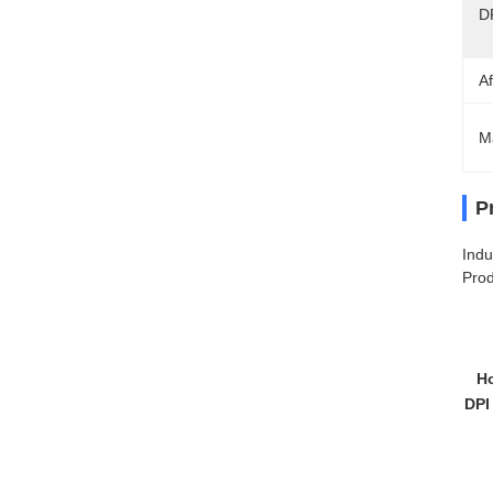
DP
A
M
P
Indu
Prod
Ho
DPI