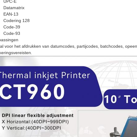
UPC-E
Datamatrix
EAN-13
Codering 128
Code-39
Code-93
passingen
al voor het afdrukken van datumcodes, partijcodes, batchcodes, opee
eringsvereisten.