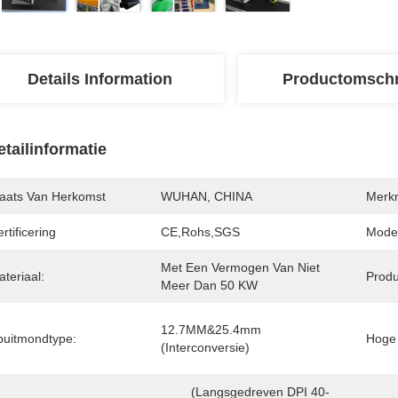
Details Information
Productomschr
etailinformatie
laats Van Herkomst
WUHAN, CHINA
Merk
rtificering
CE,Rohs,SGS
Mode
Met Een Vermogen Van Niet 
teriaal:
Produ
Meer Dan 50 KW
12.7MM&25.4mm 
puitmondtype:
Hoge 
(interconversie)
(langsgedreven DPI 40-