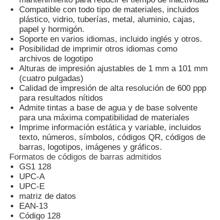
Compatible con todo tipo de materiales, incluidos
plástico, vidrio, tuberías, metal, aluminio, cajas,
Máquina de marcado con láser de CO2
papel y hormigón.
Soporte en varios idiomas, incluido inglés y otros.
Posibilidad de imprimir otros idiomas como
Máquina de marcado láser UV
archivos de logotipo
Alturas de impresión ajustables de 1 mm a 101 mm
(cuatro pulgadas)
Calidad de impresión de alta resolución de 600 ppp
Impresora de inyección de tinta
para resultados nítidos
Admite tintas a base de agua y de base solvente
para una máxima compatibilidad de materiales
Cartuchos de tinta industriales
Imprime información estática y variable, incluidos
texto, números, símbolos, códigos QR, códigos de
barras, logotipos, imágenes y gráficos.
Máquina de transporte de páginas
Formatos de códigos de barras admitidos
GS1 128
UPC-A
Impresoras UV industriales
UPC-E
matriz de datos
EAN-13
Máquina de sellado continuo
Código 128