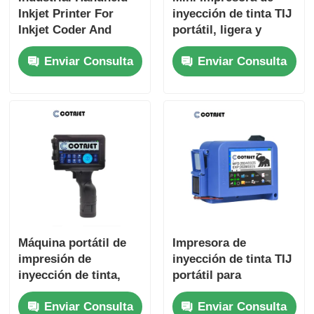
Inkjet Printer For
inyección de tinta TIJ
Inkjet Coder And
portátil, ligera y
Inkjet Marking
pequeña
Enviar Consulta
Enviar Consulta
Máquina portátil de
Impresora de
impresión de
inyección de tinta TIJ
inyección de tinta,
portátil para
máquina portátil de
codificación, mini
Enviar Consulta
Enviar Consulta
codificación de lotes
impresora de