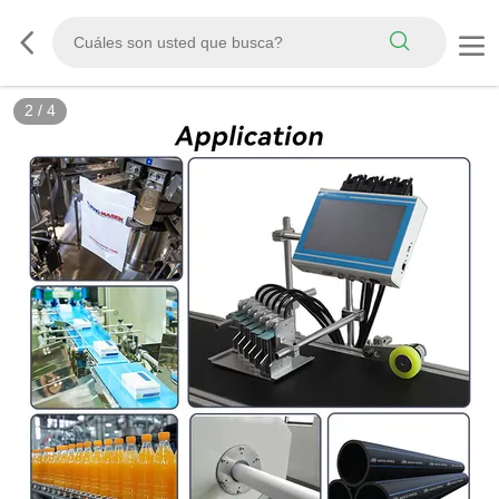
2
/
4