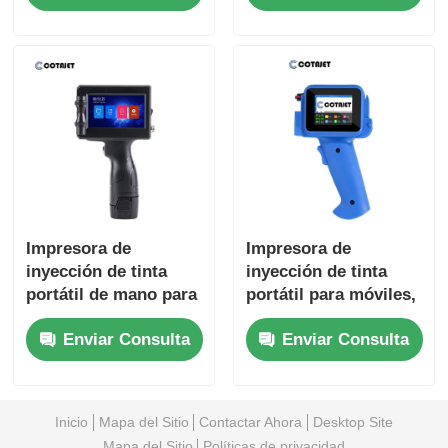
de inyección de tinta
inyección de tinta
portátil
Impresora de
Impresora de
inyección de tinta
inyección de tinta
portátil de mano para
portátil para móviles,
códigos de barras,
pistola, máquina de
Enviar Consulta
Enviar Consulta
ligera y móvil
codificación manual
para números de lote
Inicio
Mapa del Sitio
Contactar Ahora
Desktop Site
Mapa del Sitio
Políticas de privacidad