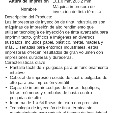
Altura de impresión
101,6 mm/203,2 mm
Máquina impresora de
Nombre
inyección de tinta térmica
Visita a la fábrica
Descripción del Producto
Las impresoras de inyección de tinta industriales son
máquinas de impresión de alto rendimiento que
Control de Calidad
utilizan tecnología de inyección de tinta avanzada para
imprimir texto, gráficos e imágenes en diversos
sustratos, incluidos papel, plástico, metal, madera y
Contacto
más. Diseñadas para entornos industriales, estas
impresoras ofrecen resultados de gran volumen con
impresiones duraderas y duraderas.
Características clave
noticias
Pantalla táctil de 7 pulgadas para un funcionamiento
intuitivo
Cabezal de impresión cosido de cuatro pulgadas de
Solicitar una cotización
alto para una impresión versátil
Capaz de imprimir códigos de barras, logotipos,
letras, números y símbolos de hasta cuatro
Máquina de marcado por láser de fibra
pulgadas de alto
Imprima de 1 a 64 líneas de texto con precisión
Tecnología de inyección de tinta térmica sin
máquina de la marca del laser del PDA
mantenimiento para reducir el tiempo de inactividad