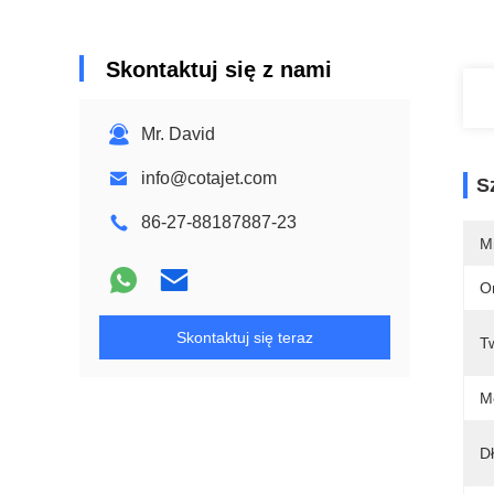
Skontaktuj się z nami
Mr. David
info@cotajet.com
S
86-27-88187887-23
M
O
Skontaktuj się teraz
T
M
D