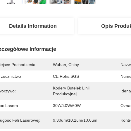
Details Information
Opis Produ
zczegółowe Informacje
iejsce Pochodzenia
Wuhan, Chiny
Nazw
rzecznictwo
CE,Rohs,SGS
Nume
Kodery Butelek Linii 
worzywo:
Ident
Produkcyjnej
oc Lasera:
30W/40W/60W
Oznac
ługość Fali Laserowej:
9,30um/10,2um/10,6um
Kontr