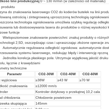
dkość linii produkcyjnej
0 ~ 130 m/min (w zależności od materiału)
 produktu
yna do znakowania laserowego CO2 do koderów butelek na linii produ
lowaną ostrością i zintegrowaną uproszczoną technologią ogniskowania
szczona technologia ogniskowania umożliwia szybką regulację odległośc
suwania lub dostosowywania lasera do produktów o różnej wysokości l
zowe funkcje
Wielopoziomowe znakowanie powierzchni: znakuj produkty o różnyc
echnologii 2,5D, oszczędzając czas i upraszczając złożone operacje z
Automatycznie regulowana odległość ogniskowa: automatycznie dost
rzesuwania systemu laserowego, redukując błędy i interwencję ręczną
Jednolita korekcja płaskiego pola: Utrzymuje wyjątkową jakość druk
olu, łącznie z krawędziami
metry techniczne
Parametr
CO2-30W
CO2-40W
CO2-60W
 wyjściowa
≥38W
≥43 W
≥70 W
dkość znakowania
≤12000 mm/s
troler
Kontroler dotykowy o przekątnej 10,2 cala
ad chłodzenia
Chłodzenie powietrzem
zewka skupiająca
145mm