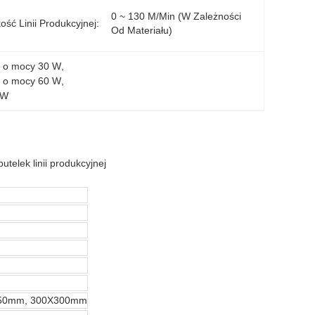
0 ~ 130 M/min (w Zależności 
ość Linii Produkcyjnej:
Od Materiału)
 o mocy 30 W
, 
 o mocy 60 W
, 
 W
lek linii produkcyjnej
X150mm, 300X300mm