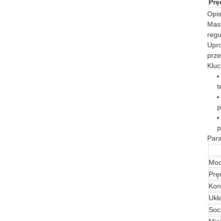
Prę
Opis
Masz
regu
Upro
prze
Kluc
t
p
p
Para
Moc
Prę
Kon
Ukł
Soc