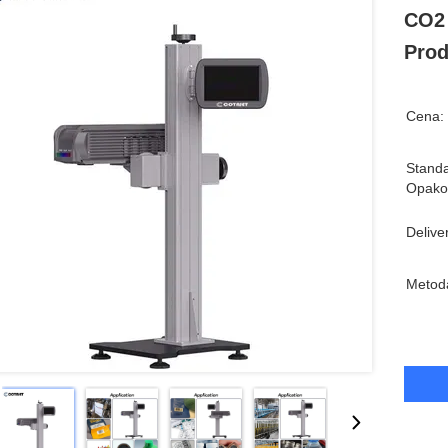
CO2 
Prod
Cena:
Stand
Opako
Delive
Metoda