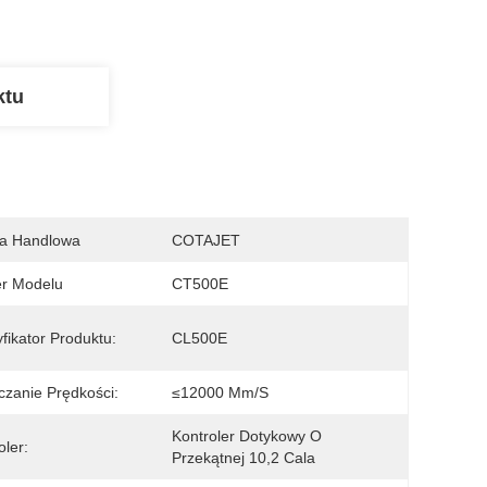
ktu
a Handlowa
COTAJET
r Modelu
CT500E
yfikator Produktu:
CL500E
zanie Prędkości:
≤12000 Mm/s
Kontroler Dotykowy O 
oler:
Przekątnej 10,2 Cala