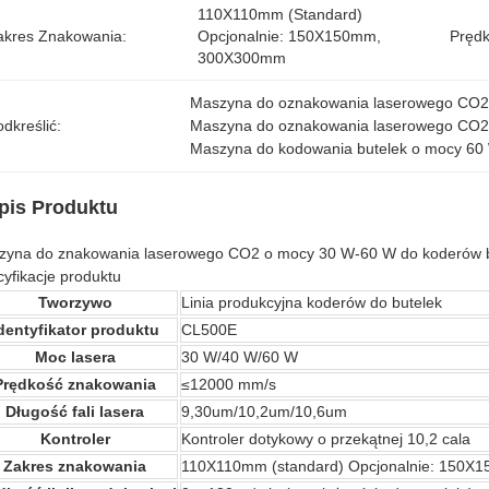
110X110mm (standard) 
akres Znakowania:
Opcjonalnie: 150X150mm, 
Prędk
300X300mm
Maszyna do oznakowania laserowego CO2
dkreślić:
Maszyna do oznakowania laserowego CO2
Maszyna do kodowania butelek o mocy 60
pis Produktu
yna do znakowania laserowego CO2 o mocy 30 W-60 W do koderów bute
yfikacje produktu
Tworzywo
Linia produkcyjna koderów do butelek
dentyfikator produktu
CL500E
Moc lasera
30 W/40 W/60 W
Prędkość znakowania
≤12000 mm/s
Długość fali lasera
9,30um/10,2um/10,6um
Kontroler
Kontroler dotykowy o przekątnej 10,2 cala
Zakres znakowania
110X110mm (standard) Opcjonalnie: 150