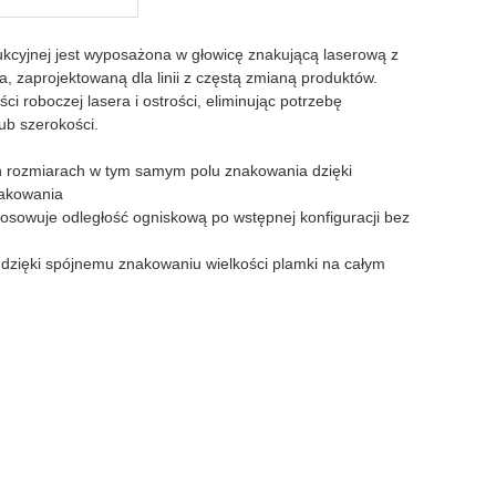
kcyjnej jest wyposażona w głowicę znakującą laserową z
, zaprojektowaną dla linii z częstą zmianą produktów.
i roboczej lasera i ostrości, eliminując potrzebę
ub szerokości.
h rozmiarach w tym samym polu znakowania dzięki
nakowania
osowuje odległość ogniskową po wstępnej konfiguracji bez
u dzięki spójnemu znakowaniu wielkości plamki na całym