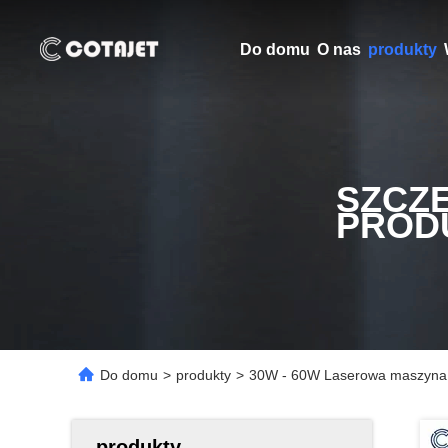
Do domu
O nas
produkty
SZCZ
PROD
Do domu
>
produkty
>
30W - 60W Laserowa maszyna zn
produkty