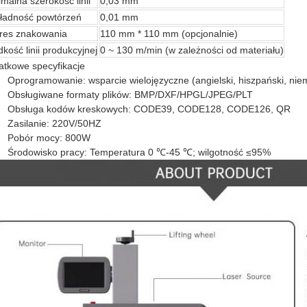
imalna szerokość linii
0,03 mm
ładność powtórzeń
0,01 mm
res znakowania
110 mm * 110 mm (opcjonalnie)
kość linii produkcyjnej
0 ~ 130 m/min (w zależności od materiału)
tkowe specyfikacje
Oprogramowanie: wsparcie wielojęzyczne (angielski, hiszpański, niemie
Obsługiwane formaty plików: BMP/DXF/HPGL/JPEG/PLT
Obsługa kodów kreskowych: CODE39, CODE128, CODE126, QR
Zasilanie: 220V/50HZ
Pobór mocy: 800W
Środowisko pracy: Temperatura 0 ℃-45 ℃; wilgotność ≤95%