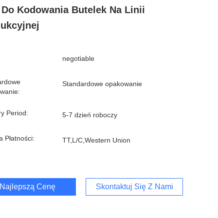
Do Kodowania Butelek Na Linii
ukcyjnej
negotiable
ardowe
Standardowe opakowanie
wanie:
ry Period:
5-7 dzień roboczy
 Płatności:
TT,L/C,Western Union
Najlepszą Cenę
Skontaktuj Się Z Nami