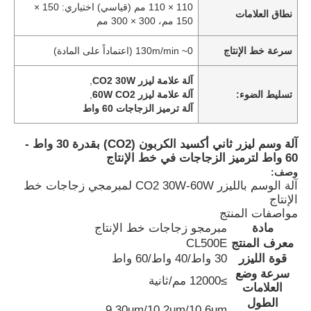
110 × 110 مم (قياسي) اختياري: 150 ×
نطاق العلامات
150 مم، 300 × 300 مم
سرعة خط الإنتاج
0~ 130m/min (اعتماداً على المادة)
آلة علامة ليزر CO2 30W
,
تسليط الضوء:
آلة علامة ليزر 60W CO2
,
آلة ترميز الزجاجات 60 واط
آلة وسم ليزر ثاني أكسيد الكربون (CO2) بقدرة 30 واط -
60 واط لترميز الزجاجات في خط الإنتاج
وصف:
آلة الوسم بالليزر CO2 30W-60W لمبرمجي زجاجات خط
الإنتاج
مواصفات المنتج
مادة
مبرمجو زجاجات خط الإنتاج
معرف المنتج
CL500E
قوة الليزر
30 واط/40 واط/60 واط
سرعة وضع
≥12000 مم/ثانية
العلامات
الطول
9.30um/10.2um/10.6um