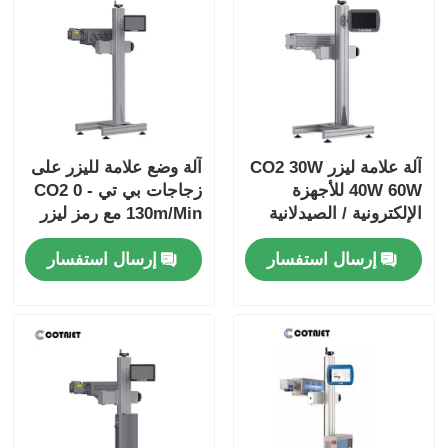
آلة علامة ليزر CO2 30W
آلة وضع علامة لليزر على
40W 60W للأجهزة
زجاجات بي تي CO2 0 -
الإلكترونية / الصيدلانية
130m/Min مع رمز ليزر
إرسال استفسار
إرسال استفسار