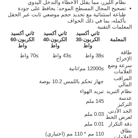
نظام الليزر، مما يقلل الأخطاء والتدخل اليدوي
تصحيح المجال المسطح الموحد: يحافظ على جودة
طباعة استثنائية مع تحديد حجم موضعي ثابت عبر الحقل
جولة في المعمل
بأكمله، بما في ذلك الحواف
المعلمات التقنية
ثاني أكسيد
ثاني أكسيد
ثاني أكسيد
ضبط الجودة
المعلمة
الكربون-30
الكربون-40
الكربون-60
واط
واط
واط
طاقة
≥38 واط
≥43 واط
≥70 واط
اتصل بنا
الإخراج
سرعة وضع
≥12000 مم/ثانية
العلامات
أخبار
المراقب
جهاز تحكم باللمس 10.2 بوصة
المالي
نظام التبريد
تبريد الهواء
طلب اقتباس
عدسة
145 ملم
التركيز
الحد الأدنى
0.03 ملم
آلة النقش بالليزر الليفي
لعرض الخط
دقة التكرار
0.01 ملم
نطاق
110 مم * 110 مم (اختياري)
آلة وسم الليزر المحمولة
العلامات