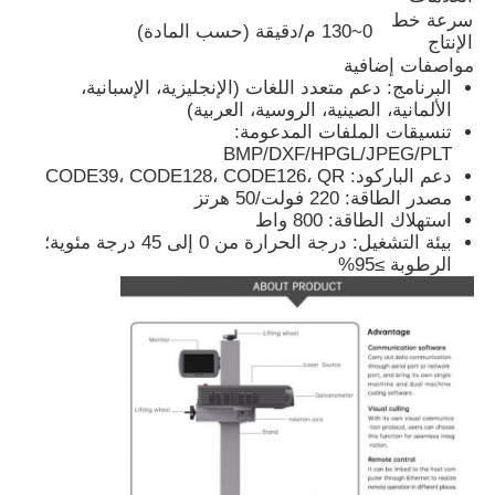
سرعة خط
0~130 م/دقيقة (حسب المادة)
الإنتاج
آلة الوسم بالليزر CO2
مواصفات إضافية
البرنامج: دعم متعدد اللغات (الإنجليزية، الإسبانية،
الألمانية، الصينية، الروسية، العربية)
آلة علامات الليزر UV
تنسيقات الملفات المدعومة:
BMP/DXF/HPGL/JPEG/PLT
دعم الباركود: CODE39، CODE128، CODE126، QR
مصدر الطاقة: 220 فولت/50 هرتز
طابعة انكجيت
استهلاك الطاقة: 800 واط
بيئة التشغيل: درجة الحرارة من 0 إلى 45 درجة مئوية؛
الرطوبة ≥95%
بطاقات الحبر الصناعية
آلة نقل الصفحات
طابعة UV صناعية
آلة الختم المستمر