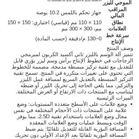
الموجي لليزر
المراقب
جهاز تحكم باللمس 10.2 بوصة
المالي
نطاق
110 × 110 مم (قياسي) اختياري: 150 × 150
العلامات
مم، 300 × 300 مم
سرعة خط
0~130 م/دقيقة (حسب المادة)
الإنتاج
وصف المنتج
تتميز آلة الوسم بالليزر ثاني أكسيد الكربون لمبرمجي
الزجاجات في خطوط الإنتاج برأس وسم ليزر بؤري قابل
للتعديل مع تقنية تركيز مبسطة مدمجة، مصممة للخطوط
التي تحتوي على تغييرات متكررة في المنتج. تسمح تقنية
التركيز المبسطة بالتعديل السريع لمسافة عمل الليزر
والتركيز، مما يلغي الحاجة إلى تحريك الليزر أو ضبطه
ليتناسب مع المنتجات ذات الارتفاع أو العرض المختلفة.
الميزات الرئيسية
منزل
وضع علامات على الأسطح متعددة المستويات: وضع
علامة على المنتجات ذات الأحجام المختلفة في نفس
مجال وضع العلامات باستخدام تقنية 2.5D، مما يوفر
المنتجات
الوقت ويبسط عمليات وضع العلامات المعقدة
المسافة البؤرية القابلة للتعديل تلقائيًا: يتم ضبط
المسافة البؤرية تلقائيًا بعد الإعداد الأولي دون تحريك
حول بنا