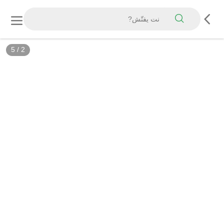
5
/
2