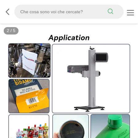
2
/
5