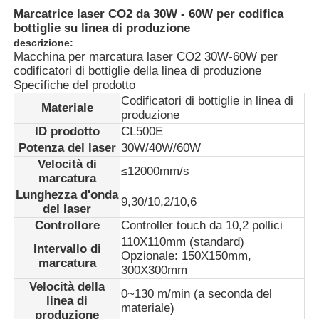
Marcatrice laser CO2 da 30W - 60W per codifica
bottiglie su linea di produzione
descrizione:
Macchina per marcatura laser CO2 30W-60W per
codificatori di bottiglie della linea di produzione
Specifiche del prodotto
Codificatori di bottiglie in linea di
Materiale
produzione
ID prodotto
CL500E
Potenza del laser
30W/40W/60W
Velocità di
≤12000mm/s
marcatura
Lunghezza d'onda
9,30/10,2/10,6
del laser
Casa
Controllore
Controller touch da 10,2 pollici
110X110mm (standard)
Intervallo di
Opzionale: 150X150mm,
marcatura
300X300mm
Prodotti
Velocità della
0~130 m/min (a seconda del
linea di
materiale)
produzione
Chi siamo