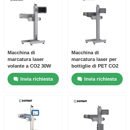
Macchina di
Macchina di
marcatura laser
marcatura laser per
volante a CO2 30W
bottiglie di PET CO2
40W 60W per
0 - 130 m/min con
Invia richiesta
Invia richiesta
elettronica /
codificatore laser
farmaceutica