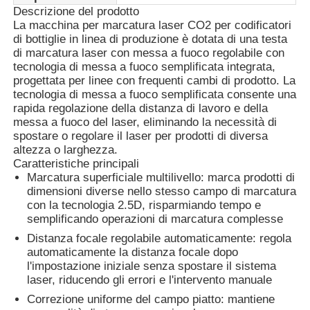
Descrizione del prodotto
La macchina per marcatura laser CO2 per codificatori
di bottiglie in linea di produzione è dotata di una testa
Fatory Tour
di marcatura laser con messa a fuoco regolabile con
tecnologia di messa a fuoco semplificata integrata,
progettata per linee con frequenti cambi di prodotto. La
Controllo di qualità
tecnologia di messa a fuoco semplificata consente una
rapida regolazione della distanza di lavoro e della
messa a fuoco del laser, eliminando la necessità di
Contattaci
spostare o regolare il laser per prodotti di diversa
altezza o larghezza.
Caratteristiche principali
notizie
Marcatura superficiale multilivello: marca prodotti di
dimensioni diverse nello stesso campo di marcatura
con la tecnologia 2.5D, risparmiando tempo e
Richiedere un preventivo
semplificando operazioni di marcatura complesse
Distanza focale regolabile automaticamente: regola
automaticamente la distanza focale dopo
Macchine per la marcatura laser a fibra
l'impostazione iniziale senza spostare il sistema
laser, riducendo gli errori e l'intervento manuale
Correzione uniforme del campo piatto: mantiene
macchina tenuta in mano della marcatura del laser