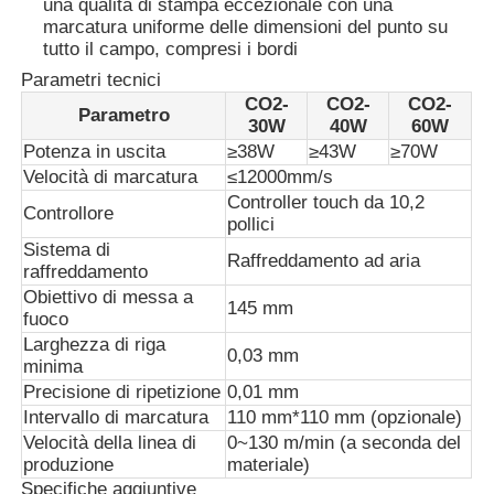
una qualità di stampa eccezionale con una
marcatura uniforme delle dimensioni del punto su
tutto il campo, compresi i bordi
Macchina di marcatura laser a CO2
Parametri tecnici
CO2-
CO2-
CO2-
Parametro
30W
40W
60W
Macchina per marcatura laser UV
Potenza in uscita
≥38W
≥43W
≥70W
Velocità di marcatura
≤12000mm/s
stampante a getto d'inchiostro tij
Controller touch da 10,2
Controllore
pollici
Sistema di
Raffreddamento ad aria
Cartucce di inchiostro industriali
raffreddamento
Obiettivo di messa a
145 mm
fuoco
Convogliatore di pagine
Larghezza di riga
0,03 mm
minima
Precisione di ripetizione
0,01 mm
Stampante UV industriale
Intervallo di marcatura
110 mm*110 mm (opzionale)
Velocità della linea di
0~130 m/min (a seconda del
produzione
materiale)
Macchina di sigillamento continuo
Specifiche aggiuntive