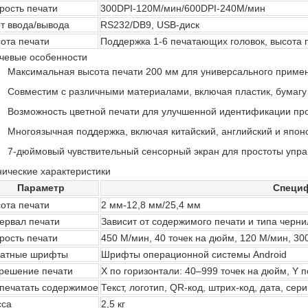
рость печати
300DPI-120M/мин/600DPI-240M/мин
т ввода/вывода
RS232/DB9, USB-диск
ота печати
Поддержка 1-6 печатающих головок, высота 
чевые особенности
Максимальная высота печати 200 мм для универсального приме
Совместим с различными материалами, включая пластик, бумагу
Возможность цветной печати для улучшенной идентификации пр
Многоязычная поддержка, включая китайский, английский и япон
7-дюймовый чувствительный сенсорный экран для простоты упр
нические характеристики
Параметр
Специ
ота печати
2 мм-12,8 мм/25,4 мм
ервал печати
Зависит от содержимого печати и типа черни
рость печати
450 М/мин, 40 точек на дюйм, 120 М/мин, 30
атные шрифты
Шрифты операционной системы Android
решение печати
X по горизонтали: 40–999 точек на дюйм, Y 
печатать содержимое
Текст, логотип, QR-код, штрих-код, дата, се
сса
2,5 кг