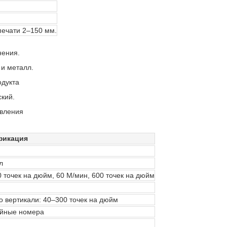
печати 2–150 мм.
нения.
 и металл.
одукта
ский.
авления
фикация
л
0 точек на дюйм, 60 М/мин, 600 точек на дюйм
по вертикали: 40–300 точек на дюйм
рийные номера