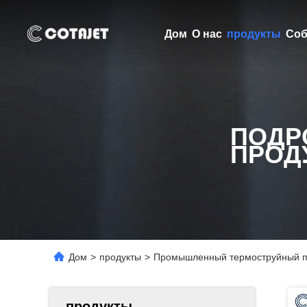
Дом
О нас
продукты
Соб
ПОДР
ПРОД
Дом
>
продукты
>
Промышленный термоструйный пр
продукты