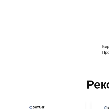
Бир
Про
Рек