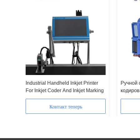
руйный
Industrial Handheld Inkjet Printer
Ручной 
рупным
For Inkjet Coder And Inkjet Marking
кодиров
струйны
Контакт теперь