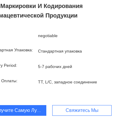
 Маркировки И Кодирования
мацевтической Продукции
negotiable
артная Упаковка:
Стандартная упаковка
ry Period:
5-7 рабочих дней
 Оплаты:
TT, L/C, западное соединение
лучите Самую Лучшую Цену
Свяжитесь Мы