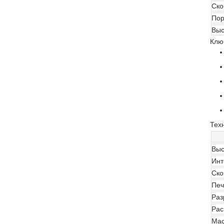
Ско
Пор
Выс
Клю
Тех
Выс
Инт
Ско
Печ
Раз
Рас
Ма