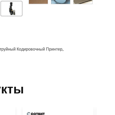
руйный Кодировочный Принтер
,
укты