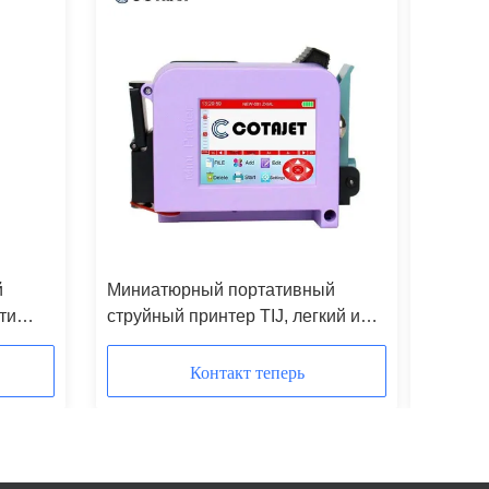
й
Миниатюрный портативный
200-мм
ти
струйный принтер TIJ, легкий и
термост
компактный
основна
струйно
Контакт теперь