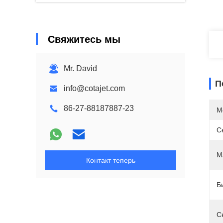
Свяжитесь мы
Mr. David
П
info@cotajet.com
86-27-88187887-23
М
С
М
Контакт теперь
Б
С