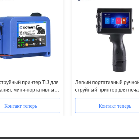
струйный принтер TIJ для
Легкий портативный ручно
ания, мини-портативный
струйный принтер для печа
й принтер
штрихкодов
Контакт теперь
Контакт теперь