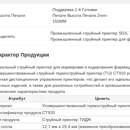
Поддержка 1-6 Головки 
ысота Печати:
Печати Высота Печати 2mm-
150MM
Промышленный струйный принтер SGS
, 
ыделить:
Промышленный струйный принтер для 
арактер Продукции
мальный струйный принтер для маркировки и кодирования фармац
вершенствованный струйный термоструйный принтер (TIJ) CT910 р
ючая дистанционное управление принтером, что делает его идеал
ачных изделий, а также для различных потребностей в промышленн
нические характеристики продукта
Атрибут
Ценить
ериал
Усовершенствованный термоструйный принт
нтификатор продукта
CT920
и продукта
Струйный принтер ТИДЖ
 сопла
12,7 мм и 25,4 мм (взаимное преобразовани