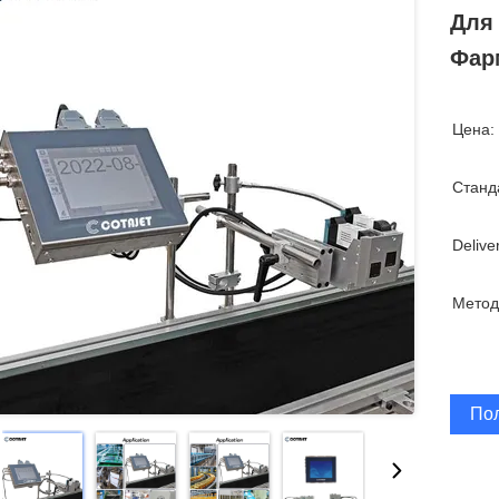
Для
Фар
Цена:
Станд
Delive
Метод
По