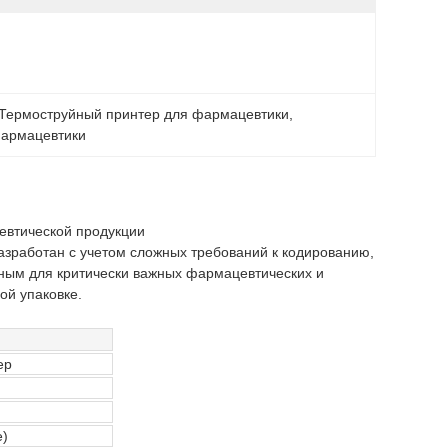
Термоструйный принтер для фармацевтики
, 
фармацевтики
евтической продукции
азработан с учетом сложных требований к кодированию,
ьным для критически важных фармацевтических и
ой упаковке.
ер
е)