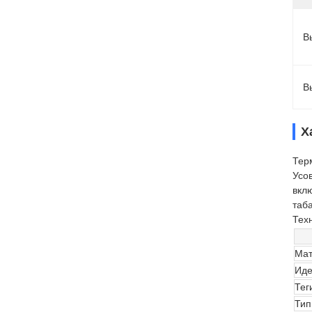
В
В
Х
Тер
Усо
вкл
таб
Тех
Мат
Иде
Тег
Тип