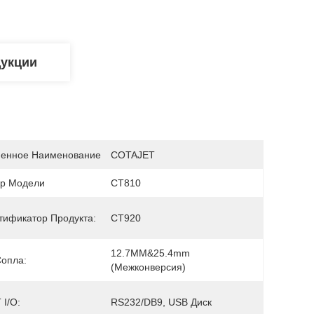
дукции
енное Наименование
COTAJET
р Модели
СТ810
тификатор Продукта:
СТ920
12.7MM&25.4mm 
Сопла:
(межконверсия)
 I/O:
RS232/DB9, USB Диск