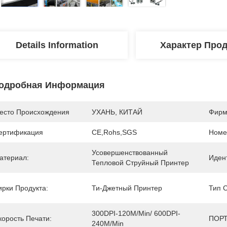
Details Information
Характер Про
одробная Информация
есто Происхождения
УХАНЬ, КИТАЙ
Фирм
ертификация
CE,Rohs,SGS
Номе
Усовершенствованный 
атериал:
Иден
Тепловой Струйный Принтер
ирки Продукта:
Ти-Джетный Принтер
Тип 
300DPI-120M/min/ 600DPI-
корость Печати:
ПОРТ
240M/min