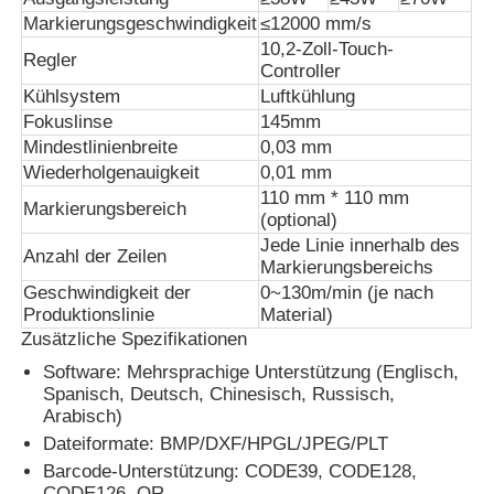
Markierungsgeschwindigkeit
≤12000 mm/s
10,2-Zoll-Touch-
Regler
Fabrik Tour
Controller
Kühlsystem
Luftkühlung
Fokuslinse
145mm
Qualitätskontrolle
Mindestlinienbreite
0,03 mm
Wiederholgenauigkeit
0,01 mm
110 mm * 110 mm
Kontakt
Markierungsbereich
(optional)
Jede Linie innerhalb des
Anzahl der Zeilen
Markierungsbereichs
Nachrichten
Geschwindigkeit der
0~130m/min (je nach
Produktionslinie
Material)
Zusätzliche Spezifikationen
Referenzen
Software: Mehrsprachige Unterstützung (Englisch,
Spanisch, Deutsch, Chinesisch, Russisch,
Maschine zum Markieren mit Faserlaser
Arabisch)
Dateiformate: BMP/DXF/HPGL/JPEG/PLT
Barcode-Unterstützung: CODE39, CODE128,
Handlaser-Markierungsmaschine
CODE126, QR