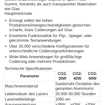
Gummi, Keramik) als auch transparenter Materialien
wie Glas.
Hauptmerkmale
Erzeugt selbst bei hohen
Produktionsliniengeschwindigkeiten gestochen
scharfe, klare Codierungen auf Glas
Erweiterte Funktionalität für Flip-, Spiegel- oder
gekrümmte Textanwendungen
Über 20.000 verschiedene Konfigurationen für
unterschiedliche Codierungsanforderungen
Wide-Web-Anwendungen für großflächige
Codierung oder mehrere Produktlinien
Technische Spezifikationen
CO2-
CO2-
CO2-
Startseite
Parameter
30W
40W
60W
Sandstrahl-Oxidation des
Maschinenmaterial
gesamten Aluminiums
Produkte
Lebensdauer des Lasers
20.000-30.000 Stunden
Laserwellenlänge
1060 nm
Über uns
Ausgangsleistung
≥38W
≥43W
≥70W