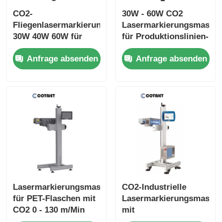
CO2-
30W - 60W CO2
Fliegenlasermarkierungsmaschine
Lasermarkierungsmaschi
30W 40W 60W für
für Produktionslinien-
Elektronik /
Flaschencodierer
Anfrage absenden
Anfrage absenden
Pharmazeutika
Lasermarkierungsmaschine
CO2-Industrielle
für PET-Flaschen mit
Lasermarkierungsmaschi
CO2 0 - 130 m/Min
mit
mit Lasercoder
Datumskennzeichnung