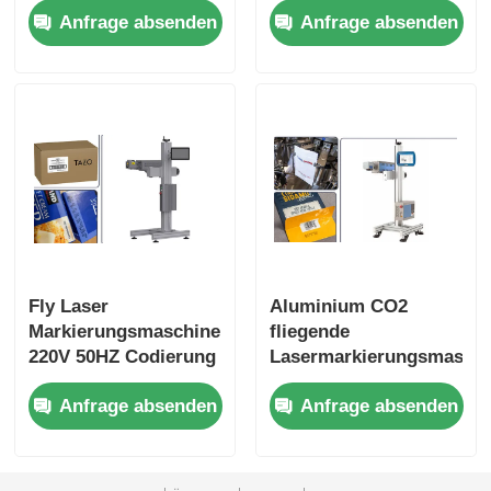
Anfrage absenden
Anfrage absenden
für PET-Flaschen
Fly Laser
Aluminium CO2
Markierungsmaschine
fliegende
220V 50HZ Codierung
Lasermarkierungsmaschi
unglaublich vielseitig
30W 40W 60W
Anfrage absenden
Anfrage absenden
verschiedene
automatische
Konfigurationen
Sandstrahl-Oxidation