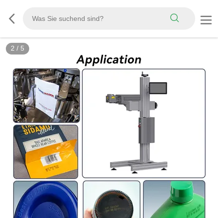
2
/
5