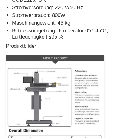
Stromversorgung: 220 V/50 Hz
Stromverbrauch: 800W
CO2-Lasermarkierungsmaschine
Maschinengewicht: 45 kg
Betriebsumgebung: Temperatur 0℃-45℃;
UV -Lasermarkierungsmaschine
Luftfeuchtigkeit ≤95 %
Produktbilder
Tj-Tintenstrahldrucker
Industrielle Tintenpatronen
Verpackungsmaschine
Industrieller UV-Drucker
Dauerdichte Versiegelungsmaschine